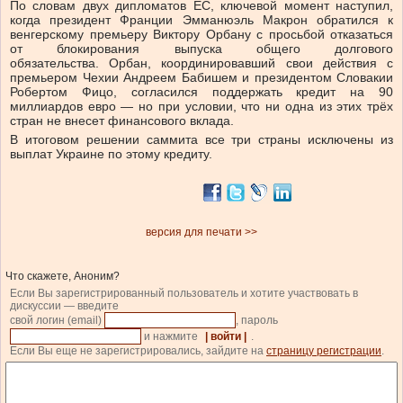
По словам двух дипломатов ЕС, ключевой момент наступил,
когда президент Франции Эмманюэль Макрон обратился к
венгерскому премьеру Виктору Орбану с просьбой отказаться
от блокирования выпуска общего долгового
обязательства. Орбан, координировавший свои действия с
премьером Чехии Андреем Бабишем и президентом Словакии
Робертом Фицо, согласился поддержать кредит на 90
миллиардов евро — но при условии, что ни одна из этих трёх
стран не внесет финансового вклада.
В итоговом решении саммита все три страны исключены из
выплат Украине по этому кредиту.
версия для печати >>
Что скажете, Аноним?
Если Вы зарегистрированный пользователь и хотите участвовать в
дискуссии — введите
свой логин (email)
, пароль
и нажмите
| войти |
.
Если Вы еще не зарегистрировались, зайдите на
страницу регистрации
.