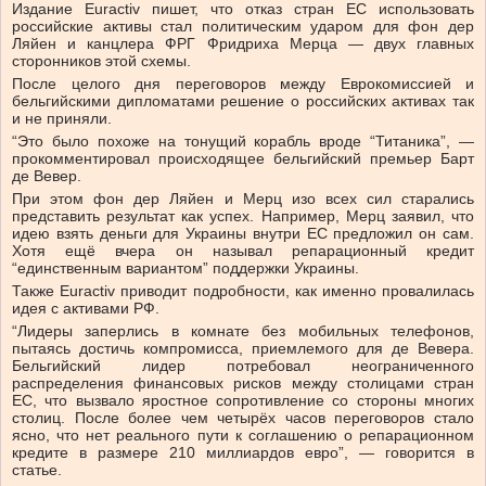
Издание Euractiv пишет, что отказ стран ЕС использовать
российские активы стал политическим ударом для фон дер
Ляйен и канцлера ФРГ Фридриха Мерца — двух главных
сторонников этой схемы.
После целого дня переговоров между Еврокомиссией и
бельгийскими дипломатами решение о российских активах так
и не приняли.
“Это было похоже на тонущий корабль вроде “Титаника”, —
прокомментировал происходящее бельгийский премьер Барт
де Вевер.
При этом фон дер Ляйен и Мерц изо всех сил старались
представить результат как успех. Например, Мерц заявил, что
идею взять деньги для Украины внутри ЕС предложил он сам.
Хотя ещё вчера он называл репарационный кредит
“единственным вариантом” поддержки Украины.
Также Euractiv приводит подробности, как именно провалилась
идея с активами РФ.
“Лидеры заперлись в комнате без мобильных телефонов,
пытаясь достичь компромисса, приемлемого для де Вевера.
Бельгийский лидер потребовал неограниченного
распределения финансовых рисков между столицами стран
ЕС, что вызвало яростное сопротивление со стороны многих
столиц. После более чем четырёх часов переговоров стало
ясно, что нет реального пути к соглашению о репарационном
кредите в размере 210 миллиардов евро”, — говорится в
статье.