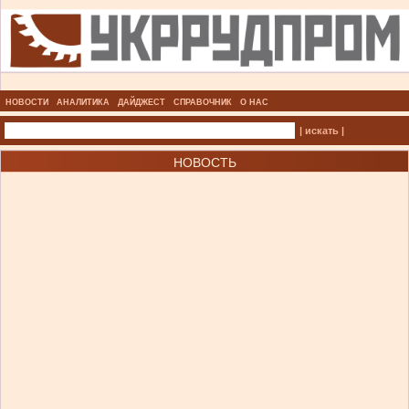
НОВОСТИ
АНАЛИТИКА
ДАЙДЖЕСТ
СПРАВОЧНИК
О НАС
| искать |
НОВОСТЬ