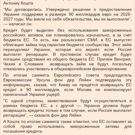
Антониу Кошта.
“Мы договорились. Утверждено решение о предоставлении
Украине поддержки в размере 90 миллиардов евро на 2026-
2027 годы. Мы взяли на себя обязательства, мы их выполнили”,
— написал он.
Кредит будет выделен без использования замороженных
российских активов, как планировалось изначально, а за счёт
бюджета ЕС. То есть, как разъясняют СМИ, в ЕС выпустят
облигации займа под гарантии бюджета сообщества. Этот займ
переодолжат Украине, которая его вернёт, если Россия
выплатит репарации. В противном случае кредит будет
погашен средствами из общего бюджета ЕС. Причём Венгрия,
Чехия и Словакия возвращать займ не будут, поскольку
отказались участвовать в общеевропейском финансировании.
По итогам саммита Европейского совета председатель
Еврокомиссии Урсула фон дер Ляйен подтвердила эту
информацию, сказав, что Киеву не придётся возвращать ЕС
кредит в 90 миллиардов, если Москва не компенсирует
нанесенный Украине ущерб.
“С одной стороны, заимствования будут осуществляться в
рамках бюджета ЕС, а с другой — Украина должна будет
возвращать кредиты только в том случае, если Россия выплатит
репарации”, — сказала фон дер Ляйен.
А Кошта по итогам саммита также отметил, что ЕС оставляет за
собой право использовать замороженные активы для
погашения кредита.