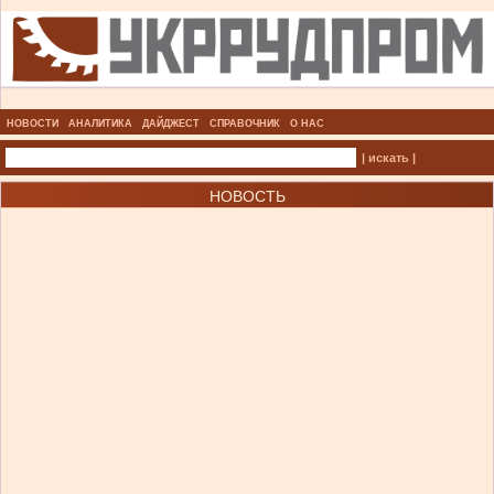
НОВОСТИ
АНАЛИТИКА
ДАЙДЖЕСТ
СПРАВОЧНИК
О НАС
| искать |
НОВОСТЬ