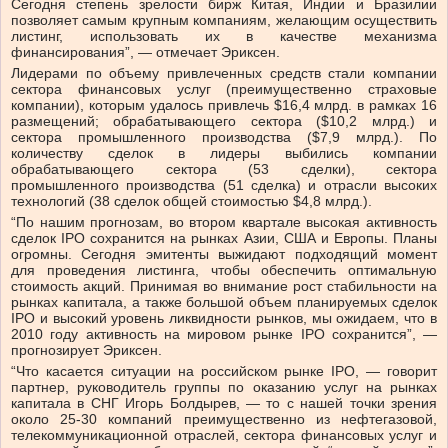
Сегодня степень зрелости бирж Китая, Индии и Бразилии
позволяет самым крупным компаниям, желающим осуществить
листинг, использовать их в качестве механизма
финансирования”, — отмечает Эриксен.
Лидерами по объему привлеченных средств стали компании
сектора финансовых услуг (преимущественно страховые
компании), которым удалось привлечь $16,4 млрд. в рамках 16
размещений; обрабатывающего сектора ($10,2 млрд.) и
сектора промышленного производства ($7,9 млрд.). По
количеству сделок в лидеры выбились компании
обрабатывающего сектора (53 сделки), сектора
промышленного производства (51 сделка) и отрасли высоких
технологий (38 сделок общей стоимостью $4,8 млрд.).
“По нашим прогнозам, во втором квартале высокая активность
сделок IPO сохранится на рынках Азии, США и Европы. Планы
огромны. Сегодня эмитенты выжидают подходящий момент
для проведения листинга, чтобы обеспечить оптимальную
стоимость акций. Принимая во внимание рост стабильности на
рынках капитала, а также большой объем планируемых сделок
IPO и высокий уровень ликвидности рынков, мы ожидаем, что в
2010 году активность на мировом рынке IPO сохранится”, —
прогнозирует Эриксен.
“Что касается ситуации на российском рынке IPO, — говорит
партнер, руководитель группы по оказанию услуг на рынках
капитала в СНГ Игорь Болдырев, — то с нашей точки зрения
около 25-30 компаний преимущественно из нефтегазовой,
телекоммуникационной отраслей, сектора финансовых услуг и