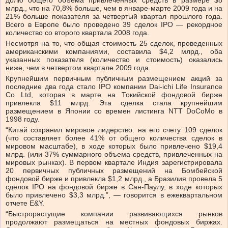
долю общего объема привлеченных средств в размере $8
млрд., что на 70,8% больше, чем в январе-марте 2009 года и на
21% больше показателя за четвертый квартал прошлого года.
Всего в Европе было проведено 39 сделок IPO — рекордное
количество со второго квартала 2008 года.
Несмотря на то, что общая стоимость 25 сделок, проведенных
американскими компаниями, составила $4,2 млрд., оба
указанных показателя (количество и стоимость) оказались
ниже, чем в четвертом квартале 2009 года.
Крупнейшим первичным публичным размещением акций за
последние два года стало IPO компании Dai-ichi Life Insurance
Co Ltd, которая в марте на Токийской фондовой бирже
привлекла $11 млрд. Эта сделка стала крупнейшим
размещением в Японии со времен листинга NTT DoCoMo в
1998 году.
“Китай сохранил мировое лидерство: на его счету 109 сделок
(что составляет более 41% от общего количества сделок в
мировом масштабе), в ходе которых было привлечено $19,4
млрд. (или 37% суммарного объема средств, привлеченных на
мировых рынках). В первом квартале Индия зарегистрировала
20 первичных публичных размещений на Бомбейской
фондовой бирже и привлекла $1,2 млрд., а Бразилия провела 5
сделок IPO на фондовой бирже в Сан-Паулу, в ходе которых
было привлечено $3,3 млрд.”, — говорится в ежеквартальном
отчете E&Y.
“Быстрорастущие компании развивающихся рынков
продолжают размещаться на местных фондовых биржах.