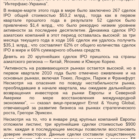
“Интерфакс-Украина”.
В январе-марте этого года в мире было заключено 267 сделок
IPO общей стоимостью $53,2 млрд., тогда как в первом
квартале прошлого года в результате 52 сделок было
привлечено $1,4 млрд., что было рекордно низким уровнем
активности за последнее десятилетие. Динамика сделок IPO
азиатских компаний в этот период оставалась высокой: за три
месяца текущего года в ходе 166 сделок им удалось получить
$35,1 млрд., что составляет 62% от общего количества сделок
IPO в мире и 66% суммарного объема средств.
Девять из 20 крупнейших сделок IPO пришлось на страны
азиатского региона — Китай, Японию и Южную Корею.
“Активность на развивающихся рынках остается высокой, но в
первом квартале 2010 года было отмечено оживление и на
основных рынках, включая Токио, Лондон, Париж и Франкфурт.
Несмотря на опасения по поводу нестабильности рынка,
преобладавшие в начале квартала, мы ожидаем дальнейшего
возвращения инвесторов на рынки Европы и Северной
Америки по мере восстановления международной
экономики”, — сказал вице-президент Ernst & Young Global,
отвечающий за развитие бизнеса на рынках стратегического
роста, Грегори Эриксен.
Несмотря на то, что в январе ряд крупных компаний Европы
отложили листинг, три крупнейшие сделки стоимостью $900
млн. каждая в последующие месяцы позволили восстановить
доверие инвесторов. Данные сделки составили существенную