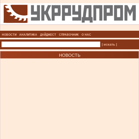
НОВОСТИ
АНАЛИТИКА
ДАЙДЖЕСТ
СПРАВОЧНИК
О НАС
| искать |
НОВОСТЬ