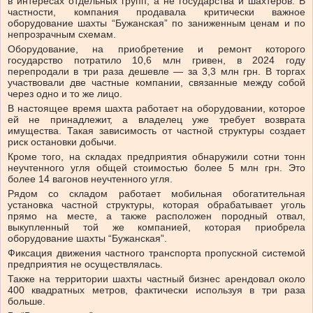
в интересах отдельных групп, а не государства и шахтеров. В
частности, компания продавала критически важное
оборудование шахты “Бужанская” по заниженным ценам и по
непрозрачным схемам.
Оборудование, на приобретение и ремонт которого
государство потратило 10,6 млн гривен, в 2024 году
перепродали в три раза дешевле — за 3,3 млн грн. В торгах
участвовали две частные компании, связанные между собой
через одно и то же лицо.
В настоящее время шахта работает на оборудовании, которое
ей не принадлежит, а владелец уже требует возврата
имущества. Такая зависимость от частной структуры создает
риск остановки добычи.
Кроме того, на складах предприятия обнаружили сотни тонн
неучтенного угля общей стоимостью более 5 млн грн. Это
более 14 вагонов неучтенного угля.
Рядом со складом работает мобильная обогатительная
установка частной структуры, которая обрабатывает уголь
прямо на месте, а также расположен породный отвал,
выкупленный той же компанией, которая приобрела
оборудование шахты “Бужанская”.
Фиксация движения частного транспорта пропускной системой
предприятия не осуществлялась.
Также на территории шахты частный бизнес арендовал около
400 квадратных метров, фактически используя в три раза
больше.