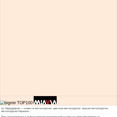
(c) Укррудпром — новости металлургии: цветная металлургия, черная металлургия,
металлургия Украины
При цитировании и использовании материалов ссылка на
www.ukrrudprom.ua