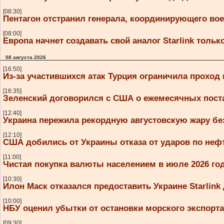
[08:30]
Пентагон отстранил генерала, координирующего во
[08:00]
Европа начнет создавать свой аналог Starlink только
08 августа 2026
[16:50]
Из-за участившихся атак Турция ограничила проход
[16:35]
Зеленский договорился с США о ежемесячных постав
[12:40]
Украина пережила рекордную августовскую жару бе
[12:10]
США добились от Украины отказа от ударов по не
[11:00]
Чистая покупка валюты населением в июле 2026 год
[10:30]
Илон Маск отказался предоставить Украине Starlink
[10:00]
НБУ оценил убытки от остановки морского экспорт
[09:30]