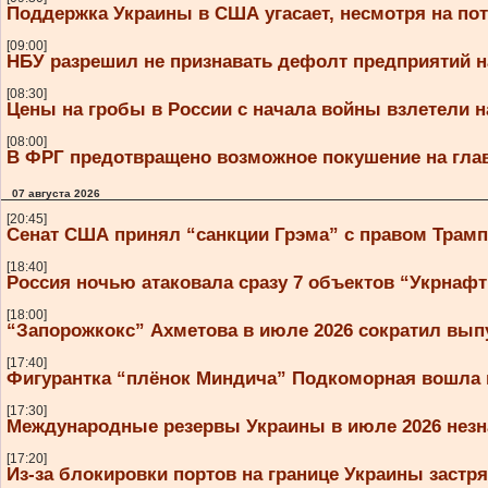
Поддержка Украины в США угасает, несмотря на по
[09:00]
НБУ разрешил не признавать дефолт предприятий н
[08:30]
Цены на гробы в России с начала войны взлетели н
[08:00]
В ФРГ предотвращено возможное покушение на гл
07 августа 2026
[20:45]
Сенат США принял “санкции Грэма” с правом Трам
[18:40]
Россия ночью атаковала сразу 7 объектов “Укрнаф
[18:00]
“Запорожкокс” Ахметова в июле 2026 сократил вып
[17:40]
Фигурантка “плёнок Миндича” Подкоморная вошла 
[17:30]
Международные резервы Украины в июле 2026 незн
[17:20]
Из-за блокировки портов на границе Украины застря