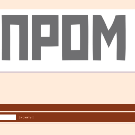
| искать |