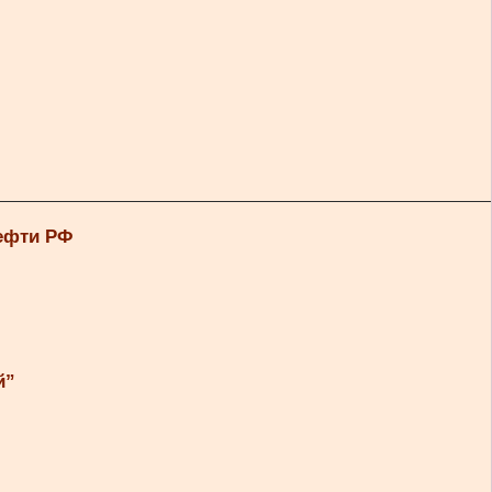
нефти РФ
й”