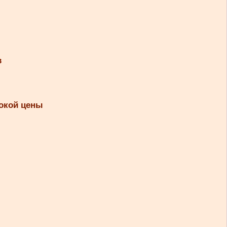
в
сокой цены