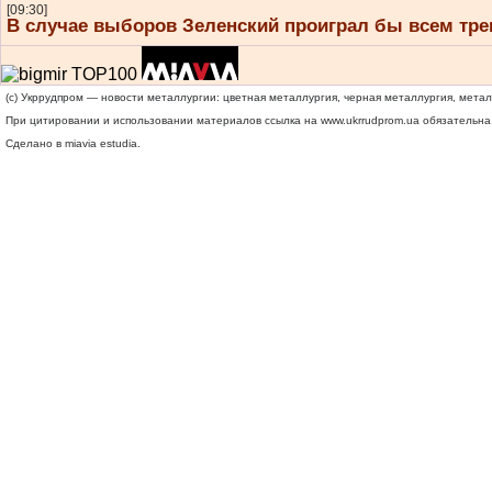
[09:30]
В случае выборов Зеленский проиграл бы всем тр
(c) Укррудпром — новости металлургии: цветная металлургия, черная металлургия, мета
При цитировании и использовании материалов ссылка на
www.ukrrudprom.ua
обязательна.
Сделано в miavia estudia.