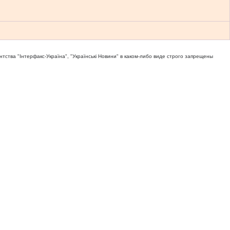
тва "Iнтерфакс-Україна", "Українськi Новини" в каком-либо виде строго запрещены