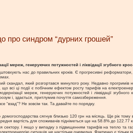
о про синдром “дурних грошей”
ації мереж, генеруючих потужностей і ліквідації згубного кр
підштовхують нас до правильних кроків. Є прогресивні реформатори
рмах.
ий скандал, який розгортався минулого року. Недавно прогримів 
 що всі ці події є побічним ефектом росту тарифів на електроен
ернізації мереж, генеруючих потужностей і ліквідації згубного
розум і, здається, притлумив почуття самозбереження.
се “взад”? Не зовсім так. Та давайте по порядку.
 домогосподарства сягнув близько 120 грн на місяць. Ще рік тому в
редня вартість для споживачів підніметься ще на 58.8% до 122.77 ко
сектору. І якщо у випадку з підвищенням тарифів на тепло та газ 
електроенергію ситуація не настільки очевидна. Фактично є тільки 