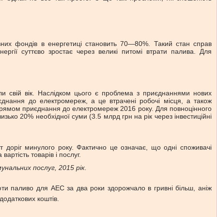
вних фондів в енергетиці становить 70—80%. Такий стан справ
нергії суттєво зростає через великі питомі втрати палива. Для
и свій вік. Наслідком цього є проблема з приєднаннями нових
иєднання до електромереж, а це втрачені робочі місця, а також
напрямом приєднання до електромереж 2016 року. Для повноцінного
ько 20% необхідної суми (3.5 млрд грн на рік через інвестиційні
т доріг минулого року. Фактично це означає, що одні споживачі
артість товарів і послуг.
нальних послуг, 2015 рік.
юти паливо для АЕС за два роки здорожчало в гривні більш, аніж
додаткових коштів.