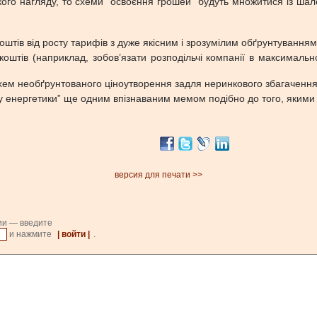
го нагляду, то схеми “освоєння грошей” будуть множитися із шал
штів від росту тарифів з дуже якісним і зрозумілим обґрунтування
х коштів (наприклад, зобов’язати розподільчі компанії в максимал
хем необґрунтованого ціноутворення задля неринкового збагачення 
у енергетики” ще одним впізнаваним мемом подібно до того, якими
версия для печати >>
ии — введите
и нажмите
| войти |
.