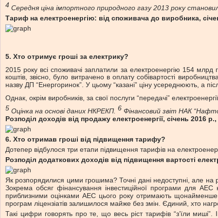
4
Середня ціна імпортного природного газу 2013 року становил
Тариф на електроенергію:
від споживача до виробника, січе
5
.
Хто отримує гроші за електрику?
2015 року всі споживачі заплатили за електроенергію 154 млрд 
коштів, звісно, було витрачено в оплату собівартості виробництв
назву ДП “Енергоринок”. У цьому “казані” ціну усереднюють, а пі
Однак, окрім виробників, за свої послуги “передачі” електроенер
5
6
Оцінка на основі даних НКРЕКП.
Фінансовий звіт НАК “Нафтог
Розподіл доходів від продажу
електроенергії, січень 2016 р.
6
.
Хто отримав гроші
від підвищення тарифу?
Дотепер відбулося три етапи підвищення тарифів на електроенергі
Розподіл додаткових доходів від
підвищення вартості елект
Як розпорядилися цими грошима? Точні дані недоступні, але на 
Зокрема обсяг фінансування інвестиційної програми для АЕС н
приблизними оцінками АЕС цього року отримають щонайменше 6.
програм ліцензіатів залишилося майже без змін. Єдиний, хто наг
Такі цифри говорять про те, що весь ріст тарифів “з’їли миші”.