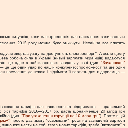
юємо ситуацію, коли електроенергія для населення залишається
селення 2015 року можна було уникнути. Нехай за все платять
дусім звертає увагу на доступність електроенергії. А ось із цим у
ева робоча сила в Україні (низькі зарплати українців) видаються
їні це одне з найскладніших завдань у світі (див.
“Зачаровані”
ів — це ще один удар по нашій конкурентоспроможності та ще один
ля населення дешевою і піднімати її вартість для підприємців —
рівнювання тарифів для населення та підприємств — правильний
ь, що ріст тарифів 2016—2017 рр. дасть щонайменше 20 млрд грн
 війна (див.
“Про узаконення корупції на 10 млрд грн”
). Проте в цій
дам+”
просто дає змогу “освоювати” гроші на завищеній вартості
 якщо вже нести на собі тягар нових тарифів, треба “витискати” з