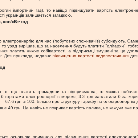
гий імпортний газ), то навіщо підвищувати вартість електроенер
ті українців залишається загадкою.
, коп/кВт·год
що електроенергію для нас (побутових споживачів) субсидують. Саме 
 то уряд вирішив, що за населення будуть платити “олігархи”, тобт
ення платить нижче собівартості, а підприємці змушені за це доп
уг. Для прикладу, недавнє
підвищення вартості водопостачання
для 
год
 те, що платять громадяни та підприємства, то можна побачити
б втратами електроенергії в мережі, 3.3 грн заплатили б за кори
 — 67.6 грн зі 100. Більше про структуру тарифу на електроенергію 
ише 49 грн. Це навіть не покриває вартість палива, не кажучи вже п
ться основною причиною для підвищення вартості електроенергії