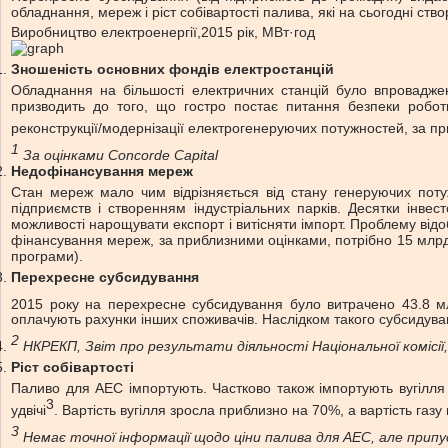
обладнання, мереж і ріст собівартості палива, які на сьогодні ст
Виробництво електроенергії,
2015 рік, МВт·год
Зношеність основних фондів електростанцій
Обладнання на більшості електричних станцій було впровадже
призводить до того, що гостро постає питання безпеки роботи 
реконструкції/модернізації електрогенеруючих потужностей, за п
1
За оцінками Concorde Capital
Недофінансування мереж
Стан мереж мало чим відрізняється від стану генеруючих пот
підприємств і створенням індустріальних парків. Десятки інве
можливості нарощувати експорт і витісняти імпорт. Проблему від
фінансування мереж, за приблизними оцінками, потрібно 15 млрд 
програми).
Перехресне субсидування
2015 року на перехресне субсидування було витрачено 43.8 м
оплачують рахунки інших споживачів. Наслідком такого субсидуванн
2
НКРЕКП, Звіт про результати діяльності Національної комісії
Ріст собівартості
Паливо для АЕС імпортують. Частково також імпортують вугілля 
3
удвічі
. Вартість вугілля зросла приблизно на 70%, а вартість газу
3
Немає точної інформації щодо ціни палива для АЕС, але припус