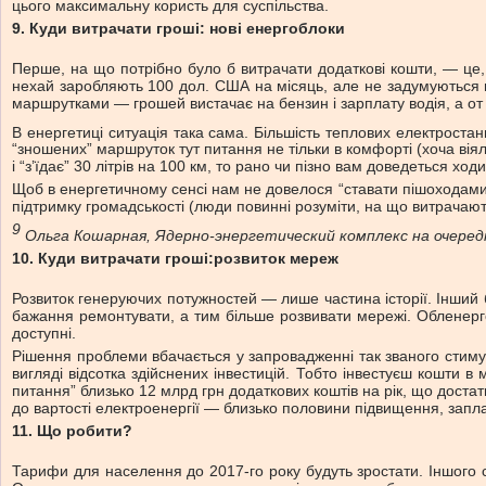
цього максимальну користь для суспільства.
9
.
Куди витрачати гроші:
нові енергоблоки
Перше, на що потрібно було б витрачати додаткові кошти, — це, 
нехай заробляють 100 дол. США на місяць, але не задумуються про
маршрутками — грошей вистачає на бензин і зарплату водія, а от
В енергетиці ситуація така сама. Більшість теплових електрост
“зношених” маршруток тут питання не тільки в комфорті (хоча вія
і “з’їдає” 30 літрів на 100 км, то рано чи пізно вам доведеться ход
Щоб в енергетичному сенсі нам не довелося “ставати пішоходами” 
підтримку громадськості (люди повинні розуміти, на що витрачають
9
Ольга Кошарная, Ядерно-энергетический комплекс на очеред
10.
Куди витрачати гроші:
розвиток мереж
Розвиток генеруючих потужностей — лише частина історії. Інший 
бажання ремонтувати, а тим більше розвивати мережі. Обленерго я
доступні.
Рішення проблеми вбачається у запровадженні так званого стиму
вигляді відсотка здійснених інвестицій. Тобто інвестуєш кошти в
питання” близько 12 млрд грн додаткових коштів на рік, що дост
до вартості електроенергії — близько половини підвищення, запл
11
.
Що робити?
Тарифи для населення до 2017-го року будуть зростати. Іншого с