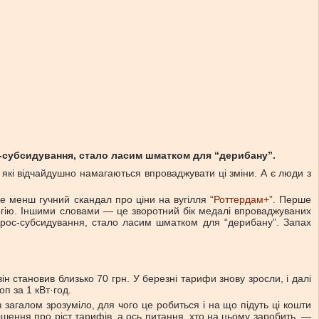
ос-субсидування, стало ласим шматком для “дерибану”.
, які відчайдушно намагаються впроваджувати ці зміни. А є люди з
не менш гучний скандал про ціни на вугілля
“Роттердам+”
. Перше
ергію. Іншими словами — це зворотний бік медалі впроваджуваних
 крос-субсидування, стало ласим шматком для “дерибану”. Запах
ін становив близько 70 грн. У березні тарифи знову зросли, і далі
п за 1 кВт·год.
загалом зрозуміло, для чого це робиться і на що підуть ці кошти
рішення про ріст тарифів, а ось питання, хто на цьому заробить, —