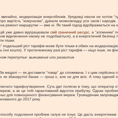
звичайно, модернізація енергоблоків. Урядовці ніколи не хотіли “
 вартість “комуналки”, думали можновладці усіх часів і народів. Як
 на ремонт маршрутки — вже ні. Як такий підхід відображається на
анцій уже давно відпрацювали
свій граничний ресурс
, а “атомники” 
лові відключення нікому не подобаються), а в енергетичній безпеці 
ити пішки.
подальший ріст тарифів може бути тільки в обмін на модернізацію се
 їхні кошти). У протилежному разі ріст тарифів — ніщо інше, як фін
ном перепутье: выживание или развитие
бік медалі — як доставити “товар” до споживача. І з цим серйозна 
к збанкрутілі банки — гроші є, але не для всіх. А тому єдиний ін
лючого тарифоутворення. Суть ідеї полягає в тому, що оператор от
 мережі, а за це тобі гарантований відсоток прибутку. Однак проб
атньо для повноцінного фінансування мереж. Громадянам запровадже
анованого до 2017 року.
пособу подолання проблем галузі не існує. Це дасть енергетикам с