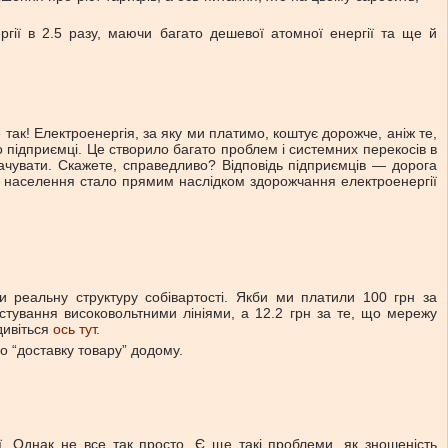
гії в 2.5 разу, маючи багато дешевої атомної енергії та ще й
так! Електроенергія, за яку ми платимо, коштує дорожче, аніж те,
о підприємці. Це створило багато проблем і системних перекосів в
лачувати. Скажете, справедливо? Відповідь підприємців — дорога
населення стало прямим наслідком здорожчання електроенергії
 реальну структуру собівартості. Якби ми платили 100 грн за
стування високовольтними лініями, а 12.2 грн за те, що мережу
дивіться
ось тут.
ро “доставку товару” додому.
. Однак не все так просто. Є ще такі проблеми, як зношеність