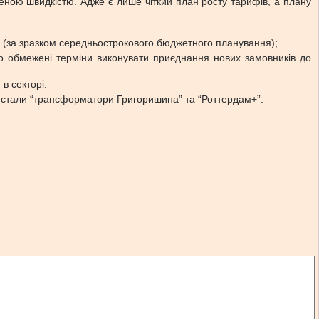
еною швидкістю. Адже є лише чіткий план росту тарифів, а плану
м (за зразком середньострокового бюджетного планування);
ьно обмежені терміни виконувати приєднання нових замовників до
в секторі.
 стали “трансформатори Григоришина” та “Роттердам+”.