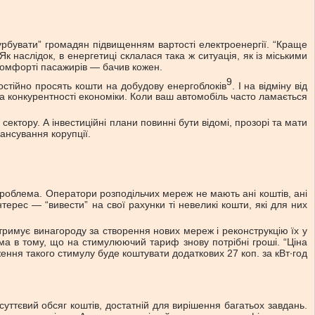
турбувати” громадян підвищенням вартості електроенергії. “Краще
 наслідок, в енергетиці склалася така ж ситуація, як із міськими
 комфорті пасажирів — бачив кожен.
9
постійно просять кошти на добудову енергоблоків
. І на відміну від
та конкурентності економіки. Коли ваш автомобіль часто ламається
ктору. А інвестиційні плани повинні бути відомі, прозорі та мати
ансування корупції.
проблема. Оператори розподільчих мереж не мають ані коштів, ані
терес — “вивести” на свої рахунки ті невеликі кошти, які для них
римує винагороду за створення нових мереж і реконструкцію їх у
лема в тому, що на стимулюючий тариф знову потрібні гроші. “Ціна
ння такого стимулу буде коштувати додаткових 27 коп. за кВт∙год
уттєвий обсяг коштів, достатній для вирішення багатьох завдань.