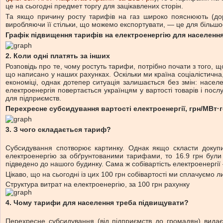
це на сьогодні предмет торгу для зацікавлених сторін.
Та якщо причину росту тарифів на газ широко пояснюють (доро
виробляючи її стільки, що можемо експортувати, — це для більшос
Графік підвищення тарифів на електроенергію для населення
2
.
Коли одні платять за інших
Розповідь про те, чому ростуть тарифи, потрібно почати з того, 
що написано у наших рахунках. Оскільки ми країна соціалістична,
економіці, однак дотепер ситуація залишається без змін: насел
електроенергія повертається українцям у вартості товарів і посл
для підприємств.
Перехресне субсидування вартості електроенергії, грн/МВт·
3.
З чого складається тариф?
Субсидування спотворює картинку. Однак якщо скласти докупи
електроенергію за обґрунтованими тарифами, то 16.9 грн були 
підведено до нашого будинку. Сама ж собівартість електроенергії
Цікаво, що на сьогодні із цих 100 грн собівартості ми сплачуємо л
Структура витрат на електроенергію,
за 100 грн рахунку
4
. Чому тарифи для населення треба підвищувати?
Перехресне субсидування (від підприємств до громадян) видає