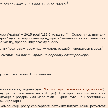
3
ала газ за ціною 197.1 дол. США за 1000 м
.
6
газ України” у 2015 році (112.8 млрд грн)
. Основну частину цих
ергії “здають” вироблену продукцію в “загальний казан”, який має
ю частку, пропорційну своєму внеску.
7
ослуги “розподілу” свою частку мають роздрібні оператори мереж
.
иємства, які мають право на передачу електроенергії.
 і січня минулого. Побачили таке:
и майже не надходили (див.
“Як ріст тарифів виявився даремним”
).
 грн, запланованих на 2015 рік). І це при тому, що навіть за
ситуація з роздрібними мережами — фінансування інвестиційних
реж Укренерго.
компенсації росту собівартості поточних витрат. Такий результат