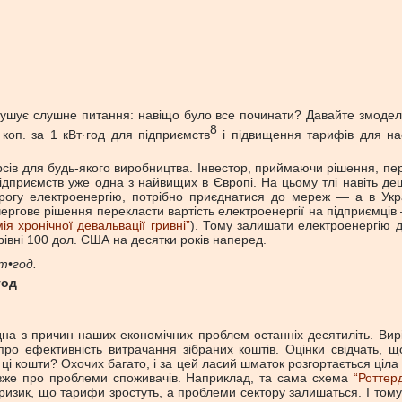
рушує слушне питання: навіщо було все починати? Давайте змодел
8
 коп. за 1 кВт·год для підприємств
і підвищення тарифів для на
сів для будь-якого виробництва. Інвестор, приймаючи рішення, пере
підприємств уже одна з найвищих в Європі. На цьому тлі навіть деш
орогу електроенергію, потрібно приєднатися до мереж — а в Укра
 чергове рішення перекласти вартість електроенергії на підприємц
ія хронічної девальвації гривні”
). Тому залишати електроенергію д
івні 100 дол. США на десятки років наперед.
т•год.
год
на з причин наших економічних проблем останніх десятиліть. Ви
ба про ефективність витрачання зібраних коштів. Оцінки свідчат
 ці кошти? Охочих багато, і за цей ласий шматок розгортається ціла
и вже про проблеми споживачів. Наприклад, та сама схема
“Роттер
 ризик, що тарифи зростуть, а проблеми сектору залишаться. І тому,