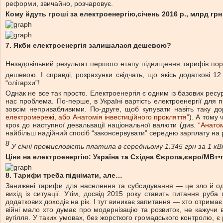
реформи, звичайно, розчаровує.
Кому йдуть гроші за електроенергію,
січень 2016 р., млрд грн
7.
Якби електроенергія
залишалася дешевою?
Незадовільний результат першого етапу підвищення тарифів по
дешевою. І справді, розрахунки свідчать, що якісь додаткові 12
“олігархи”!
Однак не все так просто. Електроенергія є одним із базових ресур
нас проблема. По-перше, в Україні вартість електроенергії для 
зовсім непривабливими. По-друге, щоб купувати навіть таку д
електромережі, або Анатомія інвестиційного прокляття”
). А тому
крок до наступної девальвації національної валюти (див.
“Анатом
найбільш надійний спосіб “законсервувати” середню зарплату на р
8
У січні промисловість платила в середньому 1.345 грн за 1 кВ
Ціни на електроенергію:
Україна та Східна Європа,
євро/МВт•
8
.
Тарифи треба піднімати, але…
Занижені тарифи для населення та субсидування — це зло й од
вихід із ситуації. Утім, досвід 2015 року ставить питання ру
додаткових доходів на рік. І тут виникає запитання — хто отримає
війні мало хто думає про модернізацію та розвиток, не кажуч
вугілля. У таких умовах, без жорсткого громадського контролю, є