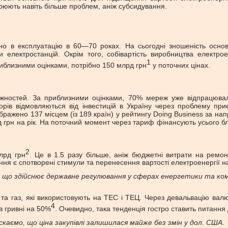
ворюють навіть більше проблем, аніж субсидування.
но в експлуатацію в 60—70 роках. На сьогодні зношеність осно
електростанцій. Окрім того, собівартість виробництва електрое
1
риблизними оцінками, потрібно 150 млрд грн
у поточних цінах.
ужностей. За приблизними оцінками, 70% мереж уже відпрацювал
сторів відмовляються від інвестицій в Україну через проблему пр
ображено 137 місцем (із 189 країн) у рейтингу Doing Business за 
грн на рік. На поточний момент через тариф фінансують усього близ
2
лрд грн
. Це в 1.5 разу більше, аніж бюджетні витрати на ремон
я є спотворені стимули та перенесення вартості електроенергії на в
, що здійснює державне регулювання у сферах енергетики та кому
та газ, які використовують на ТЕС і ТЕЦ. Через девальвацію вал
4
 в гривні на 50%
. Очевидно, така тенденція гостро ставить питання 
каємо, що ціна закупівлі залишилася майже без змін у дол. США.