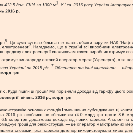
3
а 412.5 дол. США за 1000 м
. У І кв. 2016 року Україна імпортув
нь 2016 р.
5
грн
. Ця сума суттєво більша ніж навіть обсяги виручки НАК “Нафто
а електроенергії. Нагадаємо, що в Україні всі виробники електроен
сля продажу електроенергії споживачам кожен виробник отримує сво
гії отримує винагороду оптовий оператор мереж (Укренерго), а за п
7
аз України” за 2015 рік.
Обленерго та інші ліцензіати — підпр
, млрд грн
ю. Куди пішли ці гроші? Ми порівняли доходи від тарифу цього року
роенергії,
січень 2016 р., млрд грн
реконструкцію основних фондів і зменшення субсидування ці кошт
а 2016 рік особливо не збільшився (4.0 млрд грн проти 3.6 млрд
5 млрд грн додаткових доходів від нових тарифів. Аналогічна 
ромаджує гроші для реконструкції, — це оператор магістральних ме
 Іншими словами, ріст тарифів дотепер використовували лише для 