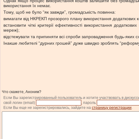
Однак якщо процес використання коштів залишити без громадсько
використання їх немає.
Тому, щоб не було “як завжди”, громадськість повинна:
вимагати від НКРЕКП прозорого плану використання додаткових ко
встановити чіткі критерії ефективності використання додаткови
мереж);
відстежувати та припиняти всі спроби запровадження будь-яких с
Інакше любителі “дурних грошей” дуже швидко зроблять “реформ
Что скажете, Аноним?
Если Вы зарегистрированный пользователь и хотите участвовать в дискусс
свой логин (email)
, пароль
Если Вы еще не зарегистрировались, зайдите на
страницу регистрации
.