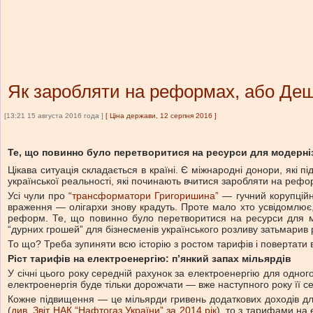
Як заробляти на реформах, або Дещ
[13:21 15 августа 2016 года ]
[
Ціна держави, 12 серпня 2016
]
Те, що повинно було перетворитися на ресурси для модерніз
Цікава ситуація складається в країні. Є міжнародні донори, які 
української реальності, які починають вчитися заробляти на рефо
Усі чули про
“трансформатори Григоришина”
— гучний корупційн
враження — олігархи знову крадуть. Проте мало хто усвідомлює,
реформ. Те, що повинно було перетворитися на ресурси для мод
“дурних грошей” для бізнесменів українського розливу затьмарив 
То що? Треба зупиняти всю історію з ростом тарифів і повертати в
Ріст тарифів на електроенергію: п’янкий запах мільярдів
У січні цього року середній рахунок за електроенергію для одного
електроенергія буде тільки дорожчати — вже наступного року її се
Кожне підвищення — це мільярди гривень додаткових доходів для 
(
див. Звіт НАК “Нафтогаз України” за 2014 рік
), то з тарифами на 