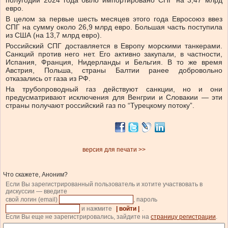
полугодии 2024 года было импортировано СПГ на 3,47 млрд
евро.
В целом за первые шесть месяцев этого года Евросоюз ввез
СПГ на сумму около 26,9 млрд евро. Большая часть поступила
из США (на 13,7 млрд евро).
Российский СПГ доставляется в Европу морскими танкерами.
Санкций против него нет. Его активно закупали, в частности,
Испания, Франция, Нидерланды и Бельгия. В то же время
Австрия, Польша, страны Балтии ранее добровольно
отказались от газа из РФ.
На трубопроводный газ действуют санкции, но и они
предусматривают исключения для Венгрии и Словакии — эти
страны получают российский газ по “Турецкому потоку”.
версия для печати >>
Что скажете, Аноним?
Если Вы зарегистрированный пользователь и хотите участвовать в
дискуссии — введите
свой логин (email)
, пароль
и нажмите
| войти |
.
Если Вы еще не зарегистрировались, зайдите на
страницу регистрации
.