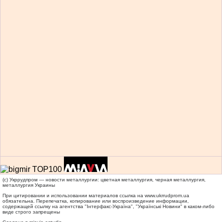
(c) Укррудпром — новости металлургии: цветная металлургия, черная металлургия,
металлургия Украины
При цитировании и использовании материалов ссылка на
www.ukrrudprom.ua
обязательна. Перепечатка, копирование или воспроизведение информации,
содержащей ссылку на агентства "Iнтерфакс-Україна", "Українськi Новини" в каком-либо
виде строго запрещены