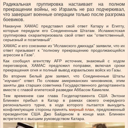
Радикальная группировка настаивает на полном
прекращении войны, но Израиль не раз подчеркивал,
что завершит военные операции только после разгрома
боевиков.
Накануне ХАМАС представил свой ответ Катару и Египту,
которые передали его Соединенным Штатам. Исламистская
группировка охарактеризовала свой ответ как “ответственный,
серьезный и позитивный”.
ХАМАС и его союзники из “Исламского джихада” заявили, что их
ответ призывает к “полному прекращению продолжающейся
агрессии в Газе”.
Как сообщил агентству AFP источник, знакомый с ходом
переговоров, ХАМАС предложил поправки, включая сроки
прекращения огня и полный вывод израильских войск из Газы.
Во вторник Белый дом заявил, что Соединенные Штаты
“изучают” ответ. По словам американских чиновников, этим
заняты два старших советника Государственного департамента
вместе с главой египетской разведки Аббасом Камелем.
Тем временем сам глава Госдепартамента США Энтони
Блинкен прибыл в Катар в рамках своего очередного
регионального турне, в ходе которого пытается вынудить
конфликтующие стороны принять
мирный план
, предложенный
президентом США Джо Байденом в конце мая. Блинкен
встретится с высшим руководством Катара.