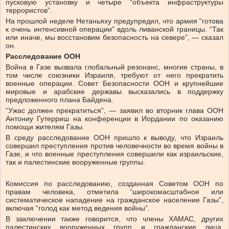
пусковую установку и четыре “объекта инфраструктуры
террористов”.
На прошлой неделе Нетаньяху предупредил, что армия “готова
к очень интенсивной операции” вдоль ливанской границы. “Так
или иначе, мы восстановим безопасность на севере”, — сказал
он.
Расследование ООН
Война в Газе вызвала глобальный резонанс, многие страны, в
том числе союзники Израиля, требуют от него прекратить
военные операции. Совет Безопасности ООН и крупнейшие
мировые и арабские державы высказались в поддержку
предложенного плана Байдена.
“Ужас должен прекратиться”, — заявил во вторник глава ООН
Антониу Гутерриш на конференции в Иордании по оказанию
помощи жителям Газы.
В среду расследование ООН пришло к выводу, что Израиль
совершил преступления против человечности во время войны в
Газе, и что военные преступления совершили как израильские,
так и палестинские вооруженные группы.
Комиссия по расследованию, созданная Советом ООН по
правам человека, отметила “широкомасштабное или
систематическое нападение на гражданское население Газы”,
включая “голод как метод ведения войны”.
В заключении также говорится, что члены ХАМАС, других
палестинских вооруженных групп и гражданские лица,