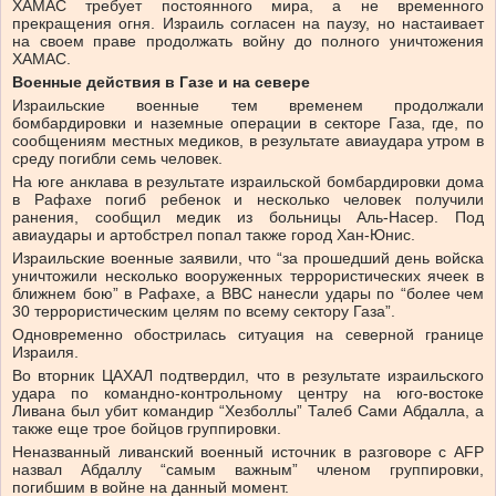
ХАМАС требует постоянного мира, а не временного
прекращения огня. Израиль согласен на паузу, но настаивает
на своем праве продолжать войну до полного уничтожения
ХАМАС.
Военные действия в Газе и на севере
Израильские военные тем временем продолжали
бомбардировки и наземные операции в секторе Газа, где, по
сообщениям местных медиков, в результате авиаудара утром в
среду погибли семь человек.
На юге анклава в результате израильской бомбардировки дома
в Рафахе погиб ребенок и несколько человек получили
ранения, сообщил медик из больницы Аль-Насер. Под
авиаудары и артобстрел попал также город Хан-Юнис.
Израильские военные заявили, что “за прошедший день войска
уничтожили несколько вооруженных террористических ячеек в
ближнем бою” в Рафахе, а ВВС нанесли удары по “более чем
30 террористическим целям по всему сектору Газа”.
Одновременно обострилась ситуация на северной границе
Израиля.
Во вторник ЦАХАЛ подтвердил, что в результате израильского
удара по командно-контрольному центру на юго-востоке
Ливана был убит командир “Хезболлы” Талеб Сами Абдалла, а
также еще трое бойцов группировки.
Неназванный ливанский военный источник в разговоре с AFP
назвал Абдаллу “самым важным” членом группировки,
погибшим в войне на данный момент.