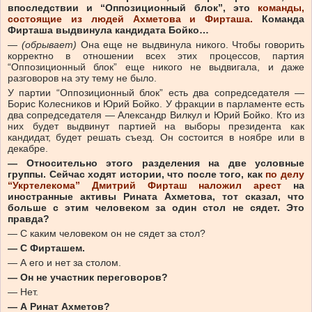
впоследствии и “Оппозиционный блок”, это
команды,
состоящие из людей Ахметова и Фирташа.
Команда
Фирташа выдвинула кандидата Бойко…
—
(обрывает)
Она еще не выдвинула никого. Чтобы говорить
корректно в отношении всех этих процессов, партия
“Оппозиционный блок” еще никого не выдвигала, и даже
разговоров на эту тему не было.
У партии “Оппозиционный блок” есть два сопредседателя —
Борис Колесников и Юрий Бойко. У фракции в парламенте есть
два сопредседателя — Александр Вилкул и Юрий Бойко. Кто из
них будет выдвинут партией на выборы президента как
кандидат, будет решать съезд. Он состоится в ноябре или в
декабре.
— Относительно этого разделения на две условные
группы. Сейчас ходят истории, что после того, как
по делу
“Укртелекома” Дмитрий Фирташ наложил арест
на
иностранные активы Рината Ахметова, тот сказал, что
больше с этим человеком за один стол не сядет. Это
правда?
— С каким человеком он не сядет за стол?
— С Фирташем.
— А его и нет за столом.
— Он не участник переговоров?
— Нет.
— А Ринат Ахметов?