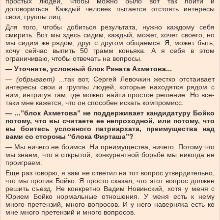
простых людей, чтобы можно было вот так пойти и
договориться. Каждый человек пытается отстоять интересы
свои, группы лиц.
Для того, чтобы добиться результата, нужно каждому себя
смирить. Вот мы здесь сидим, каждый, может, хочет своего, но
мы сидим же рядом, друг с другом общаемся. Я, может быть,
хочу сейчас выпить 50 грамм коньяка. А я себя в этом
ограничиваю, чтобы отвечать на вопросы.
— Уточните, условный блок Рината Ахметова...
—
(обрывает)
...так вот, Сергей Левочкин жестко отстаивает
интересы свои и группы людей, которые находятся рядом с
ним, интригуя там, где можно найти простое решение. Но все-
таки мне кажется, что он способен искать компромисс.
— ...”блок Ахметова” не поддерживает кандидатуру Бойко
потому, что вы считаете ее непроходной, или потому, что
вы боитесь условного патриархата, преимущества над
вами со стороны “блока Фирташа”?
— Мы ничего не боимся. Ни преимущества, ничего. Потому что
мы знаем, что в открытой, конкурентной борьбе мы никогда не
проиграем.
Еще раз говорю, я вам не ответил на тот вопрос утвердительно,
что мы против Бойко. Я просто сказал, что этот вопрос должен
решить съезд. Не конкретно Вадим Новинский, хотя у меня с
Юрием Бойко нормальные отношения. У меня есть к нему
много претензий, много вопросов. И у него наверняка есть ко
мне много претензий и много вопросов.