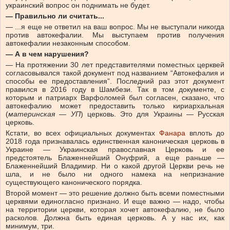
украинский вопрос он поднимать не будет.
— Правильно ли считать...
— ...я еще не ответил на ваш вопрос. Мы не выступали никогда
против автокефалии. Мы выступаем против получения
автокефалии незаконным способом.
— А в чем нарушения?
— На протяжении 30 лет представителями поместных церквей
согласовывался такой документ под названием “Автокефалия и
способы ее предоставления”. Последний раз этот документ
правился в 2016 году в Шамбези. Так в том документе, с
которым и патриарх Варфоломей был согласен, сказано, что
автокефалию может предоставить только кириархальная
(
материнская — УП
) церковь. Это для Украины — Русская
церковь.
Кстати, во всех официальных документах
Фанара
вплоть до
2018 года признавалась единственная каноническая церковь в
Украине — Украинская православная Церковь и ее
предстоятель Блаженнейший Онуфрий, а еще раньше —
Блаженнейший Владимир. Ни о какой другой Церкви речь не
шла, и не было ни одного намека на непризнание
существующего канонического порядка.
Второй момент — это решение должно быть всеми поместными
церквями единогласно признано. И еще важно — надо, чтобы
на территории церкви, которая хочет автокефалию, не было
расколов. Должна быть единая церковь. А у нас их, как
минимум, три.