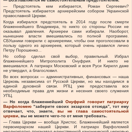
— Возглавляется не самостоятельным предстоятелем.
— Предстоятель кем избирается, Роман Сергеевич?
Предстоятель избирается архиерейским собором Украинской
православной Церкви.
Когда избирался предстоятель в 2014 году после смерти
блаженнейшего Владимира, то никто со стороны России не
оказывал давления. Архиереи сами избирали. Наоборот,
нынешние власти вмешивались по полной программе.
СБУшники говорили с архиереями, чтобы они проголосовали в
пользу одного из архиереев, который очень нравился лично
Петру Порошенко...
Но собор сделал свой выбор, правильный. Избрал
блаженнейшего Митрополита Онуфрия. И никто не
вмешивался. А патриарх Московский и всея Руси Кирилл даже
не утвердил, а благословил.
Во всех вопросах — административных, финансовых — наша
Церковь независима от Русской Церкви, но мы находимся в
единой духовной связи. РПЦ уже предоставила все
необходимые права для жизни и несения своего служения
УПЦ.
— Но когда блаженнейший
Онуфрий говорит патриарху
Варфоломею
“заберите своих экзархов отсюда”, тот
ему
отвечает, что, знаете,
вы не глава самостоятельной
церкви
, вы не можете чего-то от меня требовать.
— Глава Церкви — вообще Христос. Блаженнейший является
первоиерархом нашей Церкви. И патриарх Варфоломей
неоднократно признавал единственной канонической церковью