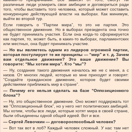
различные люди усмирить свои амбиции и договориться ради
того, чтобы выставить того человека, который может составить
конкуренцию действующей власти на выборах. Как минимум,
выйти во второй тур.
Если говорить о “Партии мира”, то это не партия. Это
общественное движение. Но в выборах президента она точно
не будет принимать участия. Если она когда-то сформируется
как партия, то, может быть, в каких-то выборах, парламентских
или местных, она будет принимать участие.
— Но вы являетесь одним из лидеров огромной партии,
которая постулирует те же принципы — “мир” и т. д. Зачем
вам отдельное движение? Это ваше движение? Вы
говорите: “Мы хотим мира”. Кто “мы”?
— Ну, создание такого движения началось же не с меня, а с
низов. От многих людей, которые ко мне приходят и говорят:
“Создайте гражданское движение, которое будет своими
действиями приближать мир в стране”.
— Почему его нельзя сделать на базе “Оппозиционного
блока”?
— Ну, это общественное движение. Оно может поддержать тот
же “Оппозиционный блок”, но у него нет политических амбиций.
Мы хотим, чтобы все люди, которые хотят мира в своей стране,
были объединены одной общей идеей. Вот и все.
— Сергей Левочкин — договороспособный человек?
— Вот так вот в лоб? Каждый человек сложный. У нас там нет