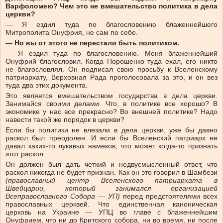
Варфоломею? Чем это не вмешательство политика в дела
церкви?
— Я ездил туда по благословению блаженнейшего
Митрополита Онуфрия, не сам по себе.
— Но вы от этого не перестали быть политиком.
— Я ездил туда по благословению. Меня блаженнейший
Онуфрий благословил. Когда Порошенко туда ехал, его никто
не благословлял. Он подписал свою просьбу к Вселенскому
патриархату, Верховная Рада проголосовала за это, и он вез
туда два этих документа.
Это является вмешательством государства в дела церкви.
Занимайся своими делами. Что, в политике все хорошо? В
экономике у нас все прекрасно? Во внешней политике? Надо
навести такой же порядок в церкви?
Если бы политики не влезали в дела церкви, уже бы давно
раскол был преодолен. И если бы Вселенский патриарх не
давал каких-то лукавых намеков, что может когда-то признать
этот раскол.
Он должен был дать четкий и недвусмысленный ответ, что
раскол никогда не будет признан. Как он это говорил в Шамбези
(православный центр Вселенского патриархата в
Швейцарии, который занимался организацией
Всеправославного Собора — УП)
перед предстоятелями всех
православных церквей. Что единственная каноническая
церковь на Украине — УПЦ во главе с блаженнейшим
Онуфрием, что ни до Критского собора, ни во время, ни после