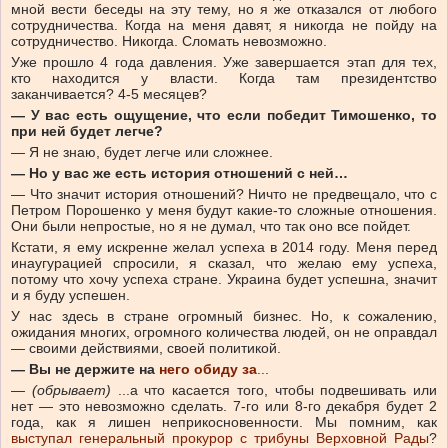
мной вести беседы на эту тему, но я же отказался от любого
сотрудничества. Когда на меня давят, я никогда не пойду на
сотрудничество. Никогда. Сломать невозможно.
Уже прошло 4 года давления. Уже завершается этап для тех,
кто находится у власти. Когда там президентство
заканчивается? 4-5 месяцев?
— У вас есть ощущение, что если победит Тимошенко, то
при ней будет легче?
— Я не знаю, будет легче или сложнее.
— Но у вас же есть история отношений с ней…
— Что значит история отношений? Ничто не предвещало, что с
Петром Порошенко у меня будут какие-то сложные отношения.
Они были непростые, но я не думал, что так оно все пойдет.
Кстати, я ему искренне желал успеха в 2014 году. Меня перед
инаугурацией спросили, я сказал, что желаю ему успеха,
потому что хочу успеха стране. Украина будет успешна, значит
и я буду успешен.
У нас здесь в стране огромный бизнес. Но, к сожалению,
ожидания многих, огромного количества людей, он не оправдал
— своими действиями, своей политикой.
— Вы не держите на
него обиду за
...
—
(обрывает)
...а что касается того, чтобы подвешивать или
нет — это невозможно сделать. 7-го или 8-го декабря будет 2
года, как я лишен неприкосновенности. Мы помним, как
выступал генеральный прокурор с трибуны Верховной Рады
?