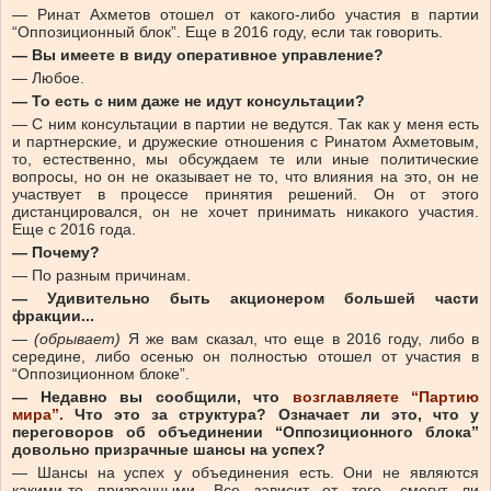
— Ринат Ахметов отошел от какого-либо участия в партии
“Оппозиционный блок”. Еще в 2016 году, если так говорить.
— Вы имеете в виду оперативное управление?
— Любое.
— То есть с ним даже не идут консультации?
— С ним консультации в партии не ведутся. Так как у меня есть
и партнерские, и дружеские отношения с Ринатом Ахметовым,
то, естественно, мы обсуждаем те или иные политические
вопросы, но он не оказывает не то, что влияния на это, он не
участвует в процессе принятия решений. Он от этого
дистанцировался, он не хочет принимать никакого участия.
Еще с 2016 года.
— Почему?
— По разным причинам.
— Удивительно быть акционером большей части
фракции...
—
(обрывает)
Я же вам сказал, что еще в 2016 году, либо в
середине, либо осенью он полностью отошел от участия в
“Оппозиционном блоке”.
— Недавно вы сообщили, что
возглавляете “Партию
мира”.
Что это за структура? Означает ли это, что у
переговоров об объединении “Оппозиционного блока”
довольно призрачные шансы на успех?
— Шансы на успех у объединения есть. Они не являются
какими-то призрачными. Все зависит от того, смогут ли