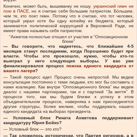
Конечно, может быть, вышиванку не ношу,
украинский гимн не
пою в ПАСЕ
, но я считаю себя большим патриотом. Бóльшим,
чем те, кто поет гимн. Потому что я считаю, что тот человек,
который украл хотя бы одну копейку из бюджета, который
занимается политической коррупцией в Верховной Раде, не
имеет права называть себя патриотом.
“Ахметов полностью отошел от участия в “Оппозиционном
блоке”
— Вы говорите, что надеетесь, что ближайшие 4-5
месяцев станут последними, когда Порошенко будет при
власти. Чтобы это произошло, нужно, чтобы кто-то
выиграл у него следующие выборы. У вас уже
финализировался процесс
поиска единого кандидата от
вашего лагеря
?
— Такой процесс идет. Процесс очень непростой. Мы ведем
консультации постоянно с теми людьми, кто мог бы составить с
нами коалицию. Как внутри “Оппозиционного блока” мы ведем
диалог с нашими партнерами, так и с партией “За життя”. В
процессе того, как мы будем близки к успеху в этом
объединительном процессе, наверняка к нам присоединятся
другие структуры, более мелкие, чтобы поддержать нашего
единого кандидата на выборах президента.
— Условный блок Рината Ахметова поддерживает
кандидатуру Юрия Бойко?
— Условный блок — это кто?
— Так сложилось исторически, что Партия регионов, а в