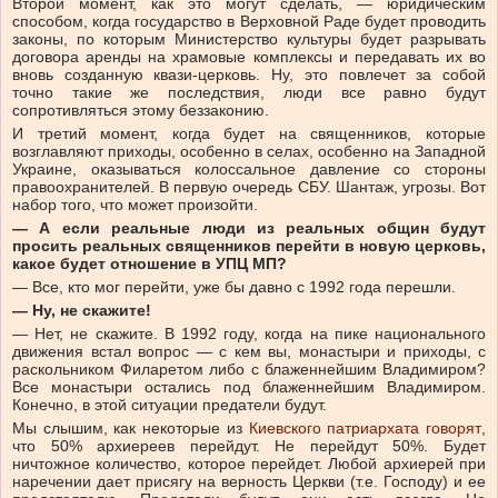
Второй момент, как это могут сделать, — юридическим
способом, когда государство в Верховной Раде будет проводить
законы, по которым Министерство культуры будет разрывать
договора аренды на храмовые комплексы и передавать их во
вновь созданную квази-церковь. Ну, это повлечет за собой
точно такие же последствия, люди все равно будут
сопротивляться этому беззаконию.
И третий момент, когда будет на священников, которые
возглавляют приходы, особенно в селах, особенно на Западной
Украине, оказываться колоссальное давление со стороны
правоохранителей. В первую очередь СБУ. Шантаж, угрозы. Вот
набор того, что может произойти.
— А если реальные люди из реальных общин будут
просить реальных священников перейти в новую церковь,
какое будет отношение в УПЦ МП?
— Все, кто мог перейти, уже бы давно с 1992 года перешли.
— Ну, не скажите!
— Нет, не скажите. В 1992 году, когда на пике национального
движения встал вопрос — с кем вы, монастыри и приходы, с
раскольником Филаретом либо с блаженнейшим Владимиром?
Все монастыри остались под блаженнейшим Владимиром.
Конечно, в этой ситуации предатели будут.
Мы слышим, как некоторые из
Киевского патриархата говорят
,
что 50% архиереев перейдут. Не перейдут 50%. Будет
ничтожное количество, которое перейдет. Любой архиерей при
наречении дает присягу на верность Церкви (т.е. Господу) и ее