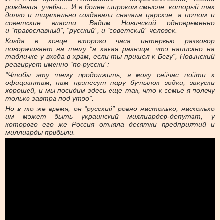
рождения, учебы… И в более широком смысле, который так
долго и тщательно создавали сначала царские, а потом и
советские власти. Вадим Новинский
одновременно
и
“православный”, “русский”, и “советский” человек.
Когда в конце второго часа интервью разговор
поворачивает на тему “а какая разница, что написано на
табличке у входа в храм, если ты пришел к Богу”, Новинский
реагирует именно “по-русски”:
“Чтобы эту тему продолжить, я могу сейчас пойти к
официантам, нам принесут пару бутылок водки, закуски
хорошей, и мы посидим здесь еще так, что к семье я полечу
только завтра под утро”.
Но в то же время, он “русский” ровно настолько, насколько
им может быть украинский миллиардер-депутат, у
которого его же Россия отняла десятки предприятий и
миллиарды прибыли.