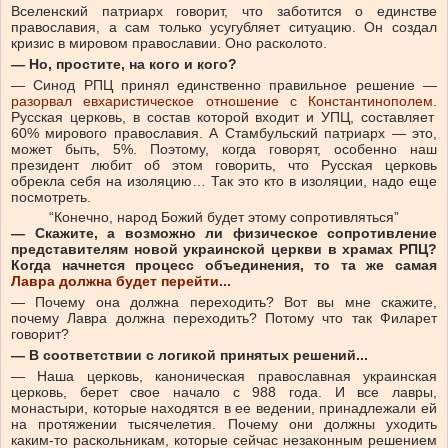
Вселенский патриарх говорит, что заботится о единстве
православия, а сам только усугубляет ситуацию. Он создал
кризис в мировом православии. Оно расколото.
— Но, простите, на кого и кого?
— Синод РПЦ принял единственно правильное решение —
разорвал евхаристическое отношение с Константинополем.
Русская церковь, в состав которой входит и УПЦ, составляет
60% мирового православия. А Стамбульский патриарх — это,
может быть, 5%. Поэтому, когда говорят, особенно наш
президент любит об этом говорить, что Русская церковь
обрекла себя на изоляцию… Так это кто в изоляции, надо еще
посмотреть.
“Конечно, народ Божий будет этому сопротивляться”
— Скажите, а возможно
ли физическое сопротивление
представителям новой украинской церкви в храмах РПЦ?
Когда начнется процесс объединения, то та же самая
Лавра должна будет перейти...
— Почему она должна переходить? Вот вы мне скажите,
почему Лавра должна переходить? Потому что так Филарет
говорит?
— В соответствии с логикой принятых решений...
— Наша церковь, каноническая православная украинская
церковь, берет свое начало с 988 года. И все лавры,
монастыри, которые находятся в ее ведении, принадлежали ей
на протяжении тысячелетия. Почему они должны уходить
каким-то раскольникам, которые сейчас незаконным решением