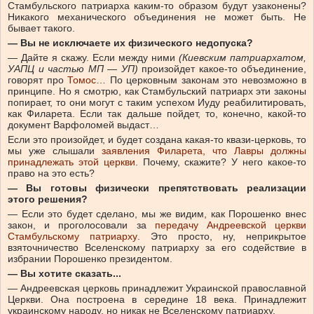
Стамбульского патриарха каким-то образом будут узаконены?
Никакого механического объединения не может быть. Не
бывает такого.
— Вы не исключаете их физического недопуска?
— Дайте я скажу. Если между ними
(Киевским патриархатом,
УАПЦ и частью МП — УП)
произойдет какое-то объединение,
говорят про
Томос
… По церковным законам это невозможно в
принципе. Но я смотрю, как Стамбульский патриарх эти законы
попирает, то они могут с таким успехом Иуду реабилитировать,
как Филарета. Если так дальше пойдет, то, конечно, какой-то
документ Варфоломей выдаст…
Если это произойдет, и будет создана какая-то квази-церковь, то
мы уже слышали
заявления Филарета, что Лавры должны
принадлежать этой церкви
. Почему, скажите? У него какое-то
право на это есть?
— Вы готовы физически препятствовать реализации
этого решения?
— Если это будет сделано, мы же видим, как Порошенко внес
закон, и проголосовали за
передачу Андреевской церкви
Стамбульскому патриарху
. Это просто, ну, неприкрытое
взяточничество Вселенскому патриарху за его содействие в
избрании Порошенко президентом.
— Вы хотите сказать...
— Андреевская церковь принадлежит Украинской православной
Церкви. Она построена в середине 18 века. Принадлежит
украинскому народу, но никак не Вселенскому патриарху.