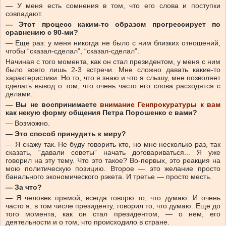
— У меня есть сомнения в том, что его слова и поступки
совпадают.
— Этот процесс каким-то образом прогрессирует по
сравнению с 90-ми?
— Еще раз: у меня никогда не было с ним близких отношений,
чтобы “сказал-сделал”, “сказал-сделал”.
Начиная с того момента, как он стал президентом, у меня с ним
было всего лишь 2-3 встречи. Мне сложно давать какие-то
характеристики. Но то, что я знаю и что я слышу, мне позволяет
сделать вывод о том, что очень часто его слова расходятся с
делами.
— Вы не воспринимаете
внимание Генпрокуратуры к вам
как некую форму общения Петра Порошенко с вами?
— Возможно.
— Это способ принудить к миру?
— Я скажу так. Не буду говорить кто, но мне несколько раз, так
сказать, “давали советы” начать договариваться... Я уже
говорил на эту тему. Что это такое? Во-первых, это реакция на
мою политическую позицию. Второе — это желание просто
банального экономического рэкета. И третье — просто месть.
— За что?
— Я человек прямой, всегда говорю то, что думаю. И очень
часто я, в том числе президенту, говорил то, что думаю. Еще до
того момента, как он стал президентом, — о нем, его
деятельности и о том, что происходило в стране.