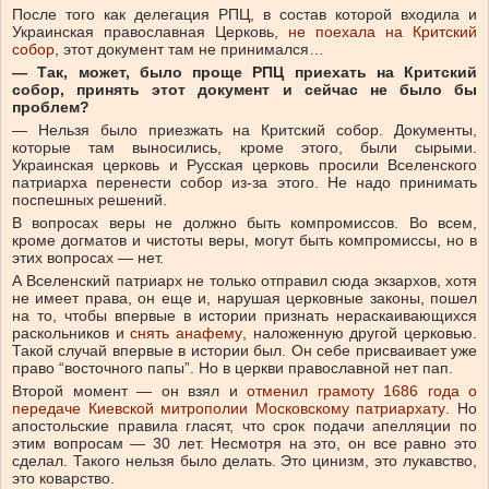
После того как делегация РПЦ, в состав которой входила и
Украинская православная Церковь,
не поехала на Критский
собор
, этот документ там не принимался…
— Так, может, было проще РПЦ приехать на Критский
собор, принять этот документ и сейчас не было бы
проблем?
— Нельзя было приезжать на Критский собор. Документы,
которые там выносились, кроме этого, были сырыми.
Украинская церковь и Русская церковь просили Вселенского
патриарха перенести собор из-за этого. Не надо принимать
поспешных решений.
В вопросах веры не должно быть компромиссов. Во всем,
кроме догматов и чистоты веры, могут быть компромиссы, но в
этих вопросах — нет.
А Вселенский патриарх не только отправил сюда экзархов, хотя
не имеет права, он еще и, нарушая церковные законы, пошел
на то, чтобы впервые в истории признать нераскаивающихся
раскольников и
снять анафему
, наложенную другой церковью.
Такой случай впервые в истории был. Он себе присваивает уже
право “восточного папы”. Но в церкви православной нет пап.
Второй момент — он взял и
отменил грамоту 1686 года о
передаче Киевской митрополии Московскому патриархату
. Но
апостольские правила гласят, что срок подачи апелляции по
этим вопросам — 30 лет. Несмотря на это, он все равно это
сделал. Такого нельзя было делать. Это цинизм, это лукавство,
это коварство.