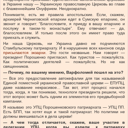
в Украине нашу — Украинскую православную Церковь во главе
с блаженнейшим Онуфрием. Неоднократно.
Понимаете, есть же правила апостольские. Если, скажем,
архиерей Черниговской епархии едет в Сумскую епархию, он
звонит и говорит: “Благословите, я приеду в вашу епархию и
послужу в таком-то монастыре”. Ему отвечают — да,
благословляем. И только после этого он имеет право туда
приехать и служить.
Ни наша Церковь, ни Украина давно не подчиняются
Стамбульскому патриархату. И в нарушение всех канонов сюда
присылаются экзархи
. Это гости незваные. Нам говорят —
президент Порошенко пригласил. Как туристов — пожалуйста.
Как политических деятелей — пожалуйста. Но не как
священников.
— Почему, по вашему мнению, Варфоломей пошел на это?
— Все это предоставление автокефалии для так называемой
Единой поместной украинской православной церкви — ЕПУПЦ,
даже название некрасивое... Так вот, этот процесс начался
тогда, когда, я так понимаю, технологи президента решили, что
этот вопрос может быть одним из элементов его предвыборной
кампании.
Я называю это УПЦ Порошенковского патриархата — УПЦ ПП.
Есть БПП, так хотят еще и такой патриархат. Но политики не
должны вмешиваться в дела церкви!
— А чем тогда отличается, скажем, ваше участие в
делегации УПЦ, когда вы ездили к патриарху