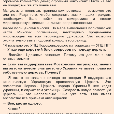
огромное количество денег, огромный контингент. Никто на это
не пойдет, мы же это понимаем.
Мы должны понимать границы компромисса — возможно это
или нет. Ради того, чтобы сохранить жизни наших граждан,
необходимо было пойти на компромисс и ввести
миротворческую миссию на линию соприкосновения.
Далее полицейская миссия. По мере выполнения политической
части Минских соглашений, необходимо продвижение
миротворцев на всю территорию Донбасса. Это позволит
окончательно взять под свой контроль госграницу.
“Я называю это УПЦ Порошенковского патриархата — УПЦ ПП”
— У нас еще короткий блок вопросов по поводу церкви.
— Давайте. Церковью закончим. Потому что для меня это
важный момент.
— Если вы поддерживаете Московский патриархат, значит
вы автоматически считаете, что Украина не имеет права на
собственную церковь. Почему?
— Я такого не сказал и никогда не говорил. Я поддерживаю
каноническую Украинскую православную Церковь. Это
поместная Церковь. Церковь народа Украины.В нее ходят
украинцы, и служат там украинцы. Создавать новую поместную
церковь — это неправильно. Она уже есть. Она имеет
абсолютно все признаки автокефалии.
— Все, кроме одного.
— Какого?