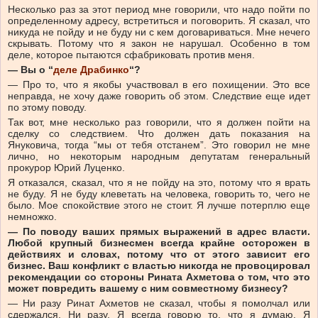
Несколько раз за этот период мне говорили, что надо пойти по
определенному адресу, встретиться и поговорить. Я сказал, что
никуда не пойду и не буду ни с кем договариваться. Мне нечего
скрывать. Потому что я закон не нарушал. Особенно в том
деле, которое пытаются сфабриковать против меня.
— Вы о “
деле Драбинко
“?
— Про то, что я якобы участвовал в его похищении. Это все
неправда, не хочу даже говорить об этом. Следствие еще идет
по этому поводу.
Так вот, мне несколько раз говорили, что я должен пойти на
сделку со следствием. Что должен дать показания на
Януковича, тогда “мы от тебя отстанем”. Это говорил не мне
лично, но некоторым народным депутатам генеральный
прокурор Юрий Луценко.
Я отказался, сказал, что я не пойду на это, потому что я врать
не буду. Я не буду клеветать на человека, говорить то, чего не
было. Мое спокойствие этого не стоит. Я лучше потерплю еще
немножко.
— По поводу ваших прямых выражений в адрес власти.
Любой крупный бизнесмен всегда крайне осторожен в
действиях и словах, потому что от этого зависит его
бизнес. Ваш конфликт с властью никогда не провоцировал
рекомендации со стороны Рината Ахметова о том, что это
может повредить вашему с ним совместному бизнесу?
— Ни разу Ринат Ахметов не сказал, чтобы я помолчал или
сдержался. Ни разу. Я всегда говорю то, что я думаю. Я