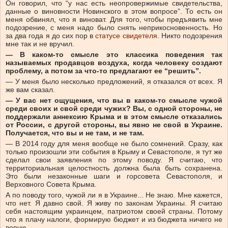
Он говорил, что “у нас есть неопровержимые свидетельства,
данные о виновности Новинского в этом вопросе”. То есть он
меня обвинял, что я виноват. Для того, чтобы предъявить мне
подозрение, с меня надо было снять неприкосновенность. Но
за два года я до сих пор в
статусе свидетеля
. Никто подозрения
мне так и не вручил.
— В каком-то смысле это классика поведения так
называемых продавцов воздуха, когда человеку создают
проблему, а потом за что-то предлагают ее “решить”.
— У меня было несколько предложений, я отказался от всех. Я
же вам сказал.
— У вас нет ощущения, что вы в каком-то смысле чужой
среди своих и свой среди чужих? Вы, с одной стороны, не
поддержали аннексию Крыма и в этом смысле отказались
от России, с другой стороны, вы явно не свой в Украине.
Получается, что вы и не там, и не там.
— В 2014 году для меня вообще не было сомнений. Сразу, как
только произошли эти события в Крыму и Севастополе, я тут же
сделал свои заявления по этому поводу. Я считаю, что
территориальная целостность должна была быть сохранена.
Это были незаконные шаги и горсовета Севастополя, и
Верховного Совета Крыма.
А по поводу того, чужой ли я в Украине... Не знаю. Мне кажется,
что нет. Я давно свой. Я живу по законам Украины. Я считаю
себя настоящим украинцем, патриотом своей страны. Потому
что я плачу налоги, формирую бюджет и из бюджета ничего не
ворую.