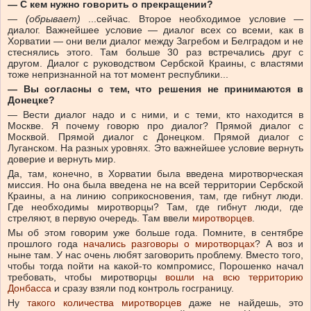
— С кем нужно говорить о прекращении?
—
(обрывает)
...сейчас. Второе необходимое условие —
диалог. Важнейшее условие — диалог всех со всеми, как в
Хорватии — они вели диалог между Загребом и Белградом и не
стеснялись этого. Там больше 30 раз встречались друг с
другом. Диалог с руководством Сербской Краины, с властями
тоже непризнанной на тот момент республики...
— Вы согласны с тем, что решения не принимаются в
Донецке?
— Вести диалог надо и с ними, и с теми, кто находится в
Москве. Я почему говорю про диалог? Прямой диалог с
Москвой. Прямой диалог с Донецком. Прямой диалог с
Луганском. На разных уровнях. Это важнейшее условие вернуть
доверие и вернуть мир.
Да, там, конечно, в Хорватии была введена миротворческая
миссия. Но она была введена не на всей территории Сербской
Краины, а на линию соприкосновения, там, где гибнут люди.
Где необходимы миротворцы? Там, где гибнут люди, где
стреляют, в первую очередь. Там ввели
миротворцев
.
Мы об этом говорим уже больше года. Помните, в сентябре
прошлого года
начались разговоры о миротворцах
? А воз и
ныне там. У нас очень любят заговорить проблему. Вместо того,
чтобы тогда пойти на какой-то компромисс, Порошенко начал
требовать, чтобы миротворцы
вошли на всю территорию
Донбасса
и сразу взяли под контроль госграницу.
Ну
такого количества миротворцев
даже не найдешь, это