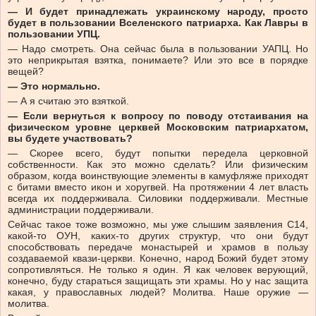
— И будет принадлежать украинскому народу, просто
будет в пользовании Вселенского патриарха. Как Лавры в
пользовании УПЦ.
— Надо смотреть. Она сейчас была в пользовании УАПЦ. Но
это неприкрытая взятка, понимаете? Или это все в порядке
вещей?
— Это нормально.
— А я считаю это взяткой.
— Если вернуться к вопросу по поводу отстаивания на
физическом уровне церквей Московским патриархатом,
вы будете участвовать?
— Скорее всего, будут попытки передела церковной
собственности. Как это можно сделать? Или физическим
образом, когда воинствующие элементы в камуфляже приходят
с битами вместо икон и хоругвей. На протяжении 4 лет власть
всегда их поддерживала. Силовики поддерживали. Местные
администрации поддерживали.
Сейчас такое тоже возможно, мы уже слышим заявления С14,
какой-то ОУН, каких-то других структур, что они будут
способствовать передаче монастырей и храмов в пользу
создаваемой квази-церкви. Конечно, народ Божий будет этому
сопротивляться. Не только я один. Я как человек верующий,
конечно, буду стараться защищать эти храмы. Но у нас защита
какая, у православных людей? Молитва. Наше оружие —
молитва.