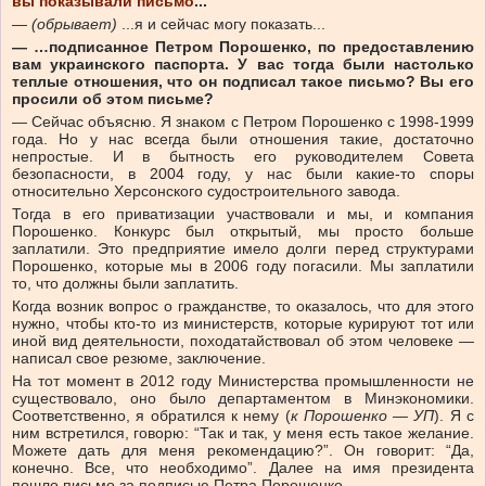
вы показывали письмо
...
—
(обрывает)
...я и сейчас могу показать...
— …подписанное Петром Порошенко, по предоставлению
вам украинского паспорта. У вас тогда были настолько
теплые отношения, что он подписал такое письмо? Вы его
просили об этом письме?
— Сейчас объясню. Я знаком с Петром Порошенко с 1998-1999
года. Но у нас всегда были отношения такие, достаточно
непростые. И в бытность его руководителем Совета
безопасности, в 2004 году, у нас были какие-то споры
относительно Херсонского судостроительного завода.
Тогда в его приватизации участвовали и мы, и компания
Порошенко. Конкурс был открытый, мы просто больше
заплатили. Это предприятие имело долги перед структурами
Порошенко, которые мы в 2006 году погасили. Мы заплатили
то, что должны были заплатить.
Когда возник вопрос о гражданстве, то оказалось, что для этого
нужно, чтобы кто-то из министерств, которые курируют тот или
иной вид деятельности, походатайствовал об этом человеке —
написал свое резюме, заключение.
На тот момент в 2012 году Министерства промышленности не
существовало, оно было департаментом в Минэкономики.
Соответственно, я обратился к нему (
к Порошенко — УП
). Я с
ним встретился, говорю: “Так и так, у меня есть такое желание.
Можете дать для меня рекомендацию?”. Он говорит: “Да,
конечно. Все, что необходимо”. Далее на имя президента
пошло письмо за подписью Петра Порошенко.