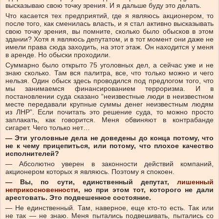
высказываю свою точку зрения. И я дальше буду это делать.
Что касается тех предприятий, где я являюсь акционером, то
после того, как сменилась власть, и я стал активно высказывать
свою точку зрения, вы помните, сколько было обысков в этом
здании? Хотя я являюсь депутатом, и в тот момент они даже не
имели права сюда заходить, на этот этаж. Он находится у меня
в аренде. Но обыски проходили.
Суммарно было открыто 75 уголовных дел, а сейчас уже и не
знаю сколько. Там вся палитра, все, что только можно и чего
нельзя. Один обыск здесь проводился под предлогом того, что
мы занимаемся финансированием терроризма. И в
постановлении суда сказано “неизвестные люди в неизвестном
месте передавали крупные суммы денег неизвестным людям
из ЛНР”. Если почитать это решение суда, то можно просто
заплакать, как говорится. Меня обвиняют в контрабанде
сигарет. Чего только нет…
— Эти уголовные дела не доведены до конца потому, что
не к чему прицепиться, или потому, что плохое качество
исполнителей?
— Абсолютно уверен в законности действий компаний,
акционером которых я являюсь. Поэтому я спокоен.
— Вы, по сути, единственный депутат,
лишенный
неприкосновенности
, но при этом тот, которого не дали
арестовать. Это подвешенное состояние.
— Не единственный. Там, наверное, еще кто-то есть. Так или
не так — не знаю. Меня пытались подвешивать, пытались со