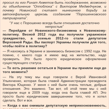
просил ли его Ринат Ахметов быть посдержаннее, возможно
ли объединение “Оппоблока” с Виктором Медведчуком, и
почему Новинский считает нынешнюю борьбу за
автокефальную церковь созданием “Порошенковского
патриархата”.
“У нас с Порошенко всегда были отношения достаточно
непростые”
— Перейдем от Новинского-бизнесмена к Новинскому-
политику. Весной 2012 года вы получили украинское
гражданство, а осенью 2012-го стали депутатом
Верховной Рады. Вы паспорт Украины получили для того,
чтобы пойти в политику?
— Я нахожусь в Украине и занимаюсь бизнесом с 1992 года. Не
помню, с какого года я имею вид на жительство, надо
проверить. Это было просто юридическое оформление
существующего статуса.
— То есть решение остаться в Украине вы приняли еще до
того момента?
— На эту тему мы еще говорили с Верой Ивановной
Ульянченко, которая была главой Администрации президента
Виктора Ющенко. У меня с ней были очень теплые, добрые
отношения. Это взаимно. Так вот, об этой теме мы с ней
говорили еще в 2009 году, когда она была главой АП. Это
просто было юридическим завершением того, что я хотел
сделать. Вот и все.
— Когда с вас снимали депутатскую неприкосновенность,