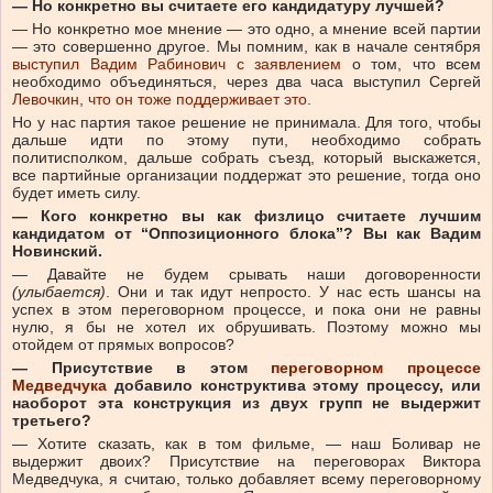
— Но конкретно вы считаете его кандидатуру лучшей?
— Но конкретно мое мнение — это одно, а мнение всей партии
— это совершенно другое. Мы помним, как в начале сентября
выступил Вадим Рабинович с заявлением
о том, что всем
необходимо объединяться, через два часа выступил Сергей
Левочкин, что он тоже поддерживает это
.
Но у нас партия такое решение не принимала. Для того, чтобы
дальше идти по этому пути, необходимо собрать
политисполком, дальше собрать съезд, который выскажется,
все партийные организации поддержат это решение, тогда оно
будет иметь силу.
— Кого конкретно вы как физлицо считаете лучшим
кандидатом от “Оппозиционного блока”? Вы как Вадим
Новинский.
— Давайте не будем срывать наши договоренности
(улыбается)
. Они и так идут непросто. У нас есть шансы на
успех в этом переговорном процессе, и пока они не равны
нулю, я бы не хотел их обрушивать. Поэтому можно мы
отойдем от прямых вопросов?
— Присутствие в этом
переговорном процессе
Медведчука
добавило конструктива этому процессу, или
наоборот эта конструкция из двух групп не выдержит
третьего?
— Хотите сказать, как в том фильме, — наш Боливар не
выдержит двоих? Присутствие на переговорах Виктора
Медведчука, я считаю, только добавляет всему переговорному