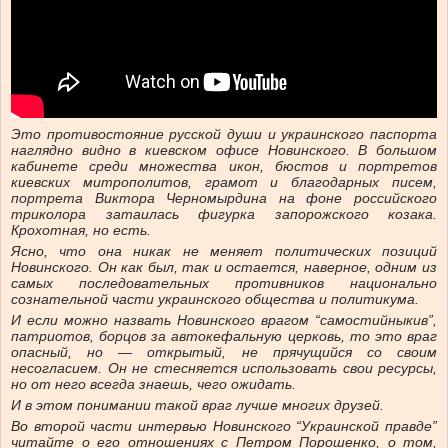
Это противостояние русской души и украинского паспорта
наглядно видно в киевском офисе Новинского. В большом
кабинете среди множества икон, бюстов и портретов
киевских митрополитов, грамот и благодарных писем,
портрета Виктора Черномырдина на фоне российского
триколора затаилась фигурка запорожского козака.
Крохотная, но есть.
Ясно, что она никак не меняет политических позиций
Новинского. Он как был, так и остается, наверное, одним из
самых последовательных противников национально
сознательной части украинского общества и политикума.
И если можно назвать Новинского врагом “самостийныкив”,
патриотов, борцов за автокефальную церковь, то это враг
опасный, но
—
открытый, не прячущийся со своим
несогласием. Он не стесняется использовать свои ресурсы,
но от него всегда знаешь, чего ожидать.
И в этом понимании такой враг лучше многих друзей.
Во второй части интервью Новинского “Украинской правде”
читайте о его отношениях с Петром Порошенко, о том,