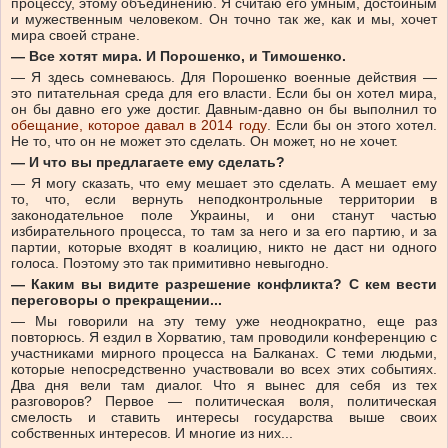
процессу, этому объединению. Я считаю его умным, достойным
и мужественным человеком. Он точно так же, как и мы, хочет
мира своей стране.
— Все хотят мира. И Порошенко, и Тимошенко.
— Я здесь сомневаюсь. Для Порошенко военные действия —
это питательная среда для его власти. Если бы он хотел мира,
он бы давно его уже достиг. Давным-давно он бы выполнил то
обещание, которое давал в 2014 году
. Если бы он этого хотел.
Не то, что он не может это сделать. Он может, но не хочет.
— И что вы предлагаете ему сделать?
— Я могу сказать, что ему мешает это сделать. А мешает ему
то, что, если вернуть неподконтрольные территории в
законодательное поле Украины, и они станут частью
избирательного процесса, то там за него и за его партию, и за
партии, которые входят в коалицию, никто не даст ни одного
голоса. Поэтому это так примитивно невыгодно.
— Каким вы видите разрешение конфликта? С кем вести
переговоры о прекращении...
— Мы говорили на эту тему уже неоднократно, еще раз
повторюсь. Я ездил в Хорватию, там проводили конференцию с
участниками мирного процесса на Балканах. С теми людьми,
которые непосредственно участвовали во всех этих событиях.
Два дня вели там диалог. Что я вынес для себя из тех
разговоров? Первое — политическая воля, политическая
смелость и ставить интересы государства выше своих
собственных интересов. И многие из них...