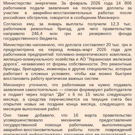
Министерство энергетики. За февраль 2026 года 14 806
работников подали заявления на получение доплаты за
участие в аварийно-восстановительных работах после
российских обстрелов, говорится в сообщении Минэнерго.
Согласно ему, за январь выплаты получили 12,3 тыс.
работников ремонтных бригад, для чего правительство
направило 246,4 млн грн из резервного фонда
государственного бюджета.
Министерство напомнило, что доплата составляет 20 тыс. грн и
предусмотрена на период январь-март 2026 года для
работников предприятий топливно-энергетического комплекса,
жилищно-коммунального хозяйства и АО “Украинская железная
дорога”, независимо от формы собственности. Это ремонтные
бригады, бригадиры, инженеры и другие специалисты, которые
работают в сложных условиях, чтобы как можно быстрее
восстановить работу критически важных систем.
Минэнерго уточнило, что работникам не нужно подавать
заявления самостоятельно — списки формируют работодатели
и подают через портал “Дія” с 6 по 15 число следующего
месяца, а средства перечисляются на текущие счета без
открытия новых не позднее конца месяца, следующего за
месяцем выполнения работ.
Оно также добавило, что 16 марта правительство
усовершенствовало механизм предоставления
государственной помощи работникам, выполняющим
аварийно-восстановительные работы после повреждений
критической инфраструктуры, расширив круг ее получателей —