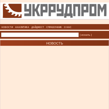
НОВОСТИ
АНАЛИТИКА
ДАЙДЖЕСТ
СПРАВОЧНИК
О НАС
| искать |
НОВОСТЬ