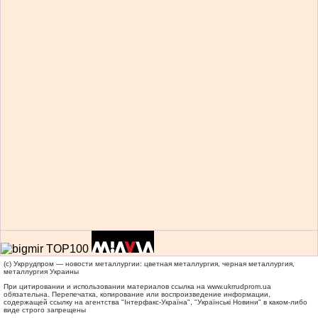
(c) Укррудпром — новости металлургии: цветная металлургия, черная металлургия,
металлургия Украины
При цитировании и использовании материалов ссылка на
www.ukrrudprom.ua
обязательна. Перепечатка, копирование или воспроизведение информации,
содержащей ссылку на агентства "Iнтерфакс-Україна", "Українськi Новини" в каком-либо
виде строго запрещены