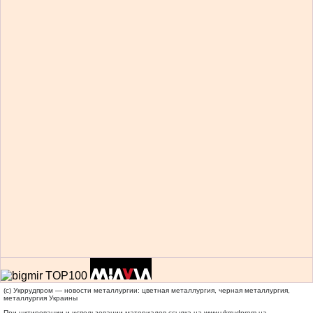
(c) Укррудпром — новости металлургии: цветная металлургия, черная металлургия,
металлургия Украины
При цитировании и использовании материалов ссылка на
www.ukrrudprom.ua