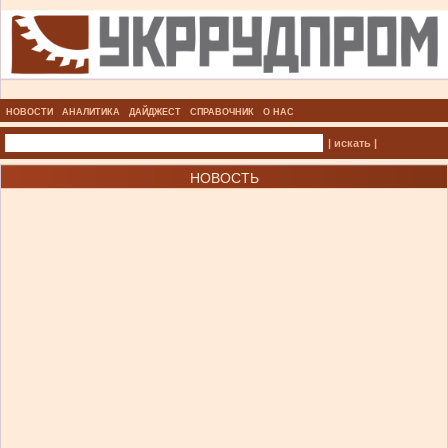
НОВОСТИ
АНАЛИТИКА
ДАЙДЖЕСТ
СПРАВОЧНИК
О НАС
| искать |
НОВОСТЬ