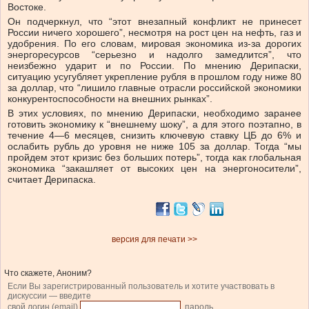
Востоке.
Он подчеркнул, что “этот внезапный конфликт не принесет
России ничего хорошего”, несмотря на рост цен на нефть, газ и
удобрения. По его словам, мировая экономика из-за дорогих
энергоресурсов “серьезно и надолго замедлится”, что
неизбежно ударит и по России. По мнению Дерипаски,
ситуацию усугубляет укрепление рубля в прошлом году ниже 80
за доллар, что “лишило главные отрасли российской экономики
конкурентоспособности на внешних рынках”.
В этих условиях, по мнению Дерипаски, необходимо заранее
готовить экономику к “внешнему шоку”, а для этого поэтапно, в
течение 4—6 месяцев, снизить ключевую ставку ЦБ до 6% и
ослабить рубль до уровня не ниже 105 за доллар. Тогда “мы
пройдем этот кризис без больших потерь”, тогда как глобальная
экономика “закашляет от высоких цен на энергоносители”,
считает Дерипаска.
версия для печати >>
Что скажете, Аноним?
Если Вы зарегистрированный пользователь и хотите участвовать в
дискуссии — введите
свой логин (email)
, пароль