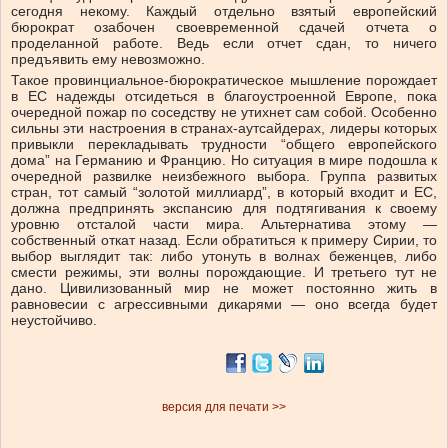
сегодня некому. Каждый отдельно взятый европейский
бюрократ озабочен своевременной сдачей отчета о
проделанной работе. Ведь если отчет сдан, то ничего
предъявить ему невозможно.
Такое провинциальное-бюрократическое мышление порождает
в ЕС надежды отсидеться в благоустроенной Европе, пока
очередной пожар по соседству не утихнет сам собой. Особенно
сильны эти настроения в странах-аутсайдерах, лидеры которых
привыкли перекладывать трудности “общего европейского
дома” на Германию и Францию. Но ситуация в мире подошла к
очередной развилке неизбежного выбора. Группа развитых
стран, тот самый “золотой миллиард”, в который входит и ЕС,
должна предпринять экспансию для подтягивания к своему
уровню отсталой части мира. Альтернатива этому —
собственный откат назад. Если обратиться к примеру Сирии, то
выбор выглядит так: либо утонуть в волнах беженцев, либо
смести режимы, эти волны порождающие. И третьего тут не
дано. Цивилизованный мир не может постоянно жить в
равновесии с агрессивными дикарями — оно всегда будет
неустойчиво.
версия для печати >>