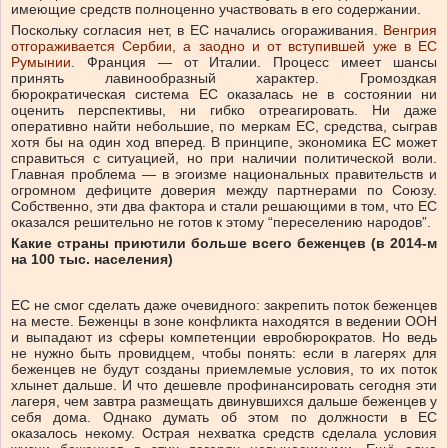
имеющие средств полноценно участвовать в его содержании.
Поскольку согласия нет, в ЕС начались огораживания.
Венгрия
отгораживается Сербии, а заодно и от вступившей уже в ЕС
Румынии
. Франция — от Италии. Процесс имеет шансы
принять лавинообразный характер. Громоздкая
бюрократическая система ЕС оказалась не в состоянии ни
оценить перспективы, ни гибко отреагировать. Ни даже
оперативно найти небольшие, по меркам ЕС, средства, сыграв
хотя бы на один ход вперед. В принципе, экономика ЕС может
справиться с ситуацией, но при наличии политической воли.
Главная проблема — в эгоизме национальных правительств и
огромном дефиците доверия между партнерами по Союзу.
Собственно, эти два фактора и стали решающими в том, что ЕС
оказался решительно не готов к этому “переселению народов”.
Какие страны приютили больше всего беженцев (в 2014-м
на 100 тыс. населения)
ЕС не смог сделать даже очевидного: закрепить поток беженцев
на месте. Беженцы в зоне конфликта находятся в ведении ООН
и выпадают из сферы компетенции евробюрократов. Но ведь
не нужно быть провидцем, чтобы понять: если в лагерях для
беженцев не будут созданы приемлемые условия, то их поток
хлынет дальше. И что дешевле профинансировать сегодня эти
лагеря, чем завтра размещать двинувшихся дальше беженцев у
себя дома. Однако думать об этом по должности в ЕС
оказалось некому. Острая нехватка средств сделала условия