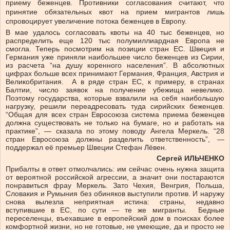
приему беженцев. Противники согласования считают, что
принятие обязательных квот на прием мигрантов лишь
спровоцирует увеличение потока беженцев в Европу.
В мае удалось согласовать квоты на 40 тыс беженцев, но
распределить еще 120 тыс полумиллиардная Европа не
смогла. Теперь посмотрим на позиции стран ЕС. Швеция и
Германия уже приняли наибольшее число беженцев из Сирии,
из расчета “на душу коренного населения”. В абсолютных
цифрах больше всех принимают Германия, Франция, Австрия и
Великобритания. А в ряде стран ЕС, к примеру, в странах
Балтии, число заявок на получение убежища невелико.
Поэтому государства, которые взвалили на себя наибольшую
нагрузку, решили переадресовать туда сирийских беженцев.
“Общая для всех стран Евросоюза система приема беженцев
должна существовать не только на бумаге, но и работать на
практике”, — сказала по этому поводу Ангела Меркель. “28
стран Евросоюза должны разделить ответственность”, —
поддержал её премьер Швеции Стефан Лёвен.
Сергей ИЛЬЧЕНКО
Прибалты в ответ отмолчались: им сейчас очень нужна защита
от вероятной российской агрессии, а значит они постараются
понравиться фрау Меркель. Зато Чехия, Венгрия, Польша,
Словакия и Румыния без обиняков выступили против. И наружу
снова вылезла неприятная истина: страны, недавно
вступившие в ЕС, по сути — те же мигранты. Бедные
переселенцы, въехавшие в европейский дом в поисках более
комфортной жизни, но не готовые, не умеющие, да и просто не