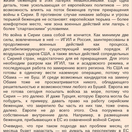
жизни беженцев в этих лагерях невыносимыми. Ещё одна
деталь, тоже ускользающая от европейских политиков — это
возможность влиять на поток беженцев путем прекращения
войны в Сирии. В противном случае никакие заборы и угрозы
тюрьмой беженцев не остановят: европейская тюрьма — более
комфортное место, чем зона военных действий или лагерь с
более “спартанскими” условиями.
Но война в Сирии сама собой не кончится. Как минимум две
силы, вовлеченные в неё — ИГИЛ и Россия, заинтересованы в
продолжении военных действий как процесса,
дестабилизирующего существующий мировой порядок. И
воздушных ударов США, а также вялых действий сопредельных
с Сирией стран, недостаточно для её прекращения. Для этого
необходим разгром как ИГИЛ, так и асадовского режима, и
последующая работа по замирению всего региона. Но США не
готовы в одиночку вести наземную операцию, потому что
Обама — не Буш. И среди возможных кандидатов на замену
Обаме тоже не просматривается никого, обладающего
решительностью и возможностями любого из Бушей. Европа же
не готова сегодня посылать войска за море, потому что
Сирия — это далеко. И даже Турция, которую Европа могла бы
побудить, к примеру, давать право на работу сирийским
беженцам, что закрепило бы часть из них там, тоже очень
далеко. Европе не до всего этого. Она погружена в
собственные внутренние дела. Например, в размещение
беженцев, прибывающих в ЕС из охваченной войной Сирии.
Очевидно, что при таком подходе вал проблем месяц от
месяца будет нарастать — но думать на перспективу в ЕС