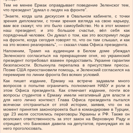
Тем не менее Ермак оправдывает поведение Зеленског тем,
что президент “думал о людях на фронте”.
“Знаете, когда шла дискуссия в Овальном кабинете, с точки
зрения дипломатии, с точки зрения взгляда на свою карьеру,
вам все скажут, что это было самоубийство. Но в этот момент
наш президент, и это большое счастье, вёл себя как
порядочный человек. Он думал о том, как это воспримут люди
на фронте, когда сегодня говорят то, что он там слышал, и как
на это можно реагировать”, — сказал глава Офиса президента.
Напомним, Трамп на аудиенции в Белом доме убеждал
Зеленского согласиться на прекращение огня, но украинский
президент потребовал взамен предоставить Украине гарантии
безопасности. Вспыхнула перепалка в присутствии прессы.
Позже США приостановили помощь, и Зеленский согласился на
перемирие по линии фронта без всяких условий.
Как пишет издание, Ермаку на встрече задавали много
вопросов о попытке ограничить полномочия НАБУ и роли в
этом Офиса президента. Как отмечает издание, почти все
вопросы студентов к Ермаку имели негативный для власти и
для него лично контекст. Глава Офиса президента пытался
всячески отстраниться от этой истории, заявив, что он на
момент принятия законопроекта был в командировке в Турции,
где 23 июля состоялись переговоры Украины и РФ. Также он
возложил ответственность за этот закон на Верховную Раду и
отрицает, что Банковая давила на депутатов, принуждая их за
него проголосовать.