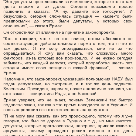
“Это депутаты проголосовали за изменения, которые кто-то там
где-то вносил и так далее. Сегодня невозможно просто
позвонить и сказать: “А ну, давайте все голосуйте”. И
безусловно, сегодня сложилась ситуация — какие-то были
предпосылки до этого, были депутаты, у которых свои
отношения”, — сказал Ермак.
Он открестился от влияния на принятие законопроекта.
“Кто-то говорил, что я на это влияю, потом абсолютно не
соответствующая действительности норма о том, что я что-то
там делаю. Я не хочу оправдываться, мне не за что
оправдываться. Я хочу вам сказать, что сложилось много
факторов, из-за которых всё произошло. И не нужно сегодня
забывать, что каждый депутат, который проработал шесть лет,
сегодня имеет свою позицию в каждой фракции”, — заявил
Ермак.
Напомним, что законопроект, урезавший полномочия НАБУ, был
подан депутатами, но экстренно, и в тот же день подписан
Зеленским. Президент, впрочем, позже аналогично заявлял, что
этот закон — инициатива Рады, а не Банковой.
Ермак уверяет, что не знает, почему Зеленский так быстро
подписал закон, так как в это время находился не в Украине. И
вновь переложил всю ответственность на депутатов.
“Я не могу вам сказать, как это происходило, потому что я уже
говорил, что был по дороге в Турцию и т. д., но мне кажется,
депутаты, которые проголосовали, наверное, привели какие-то
аргументы, почему президент решил именно в тот день
подписать этот закон”, — сказал глава Офиса президента.