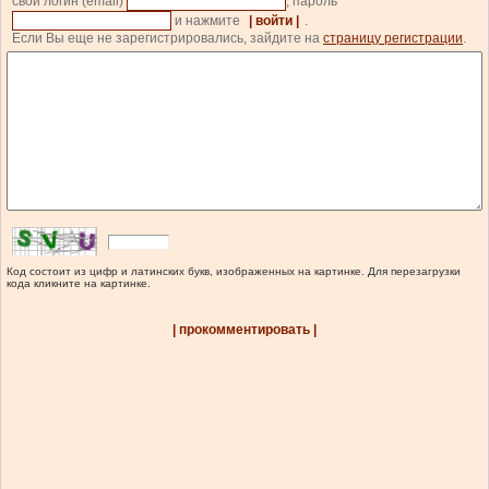
свой логин (email)
, пароль
и нажмите
| войти |
.
Если Вы еще не зарегистрировались, зайдите на
страницу регистрации
.
Код состоит из цифр и латинских букв, изображенных на картинке. Для перезагрузки
кода кликните на картинке.
| прокомментировать |