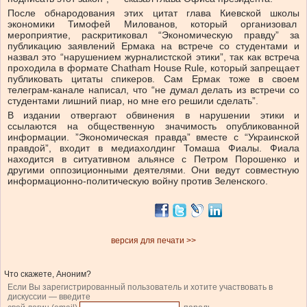
После обнародования этих цитат глава Киевской школы
экономики Тимофей Милованов, который организовал
мероприятие, раскритиковал “Экономическую правду” за
публикацию заявлений Ермака на встрече со студентами и
назвал это “нарушением журналистской этики”, так как встреча
проходила в формате Chatham House Rule, который запрещает
публиковать цитаты спикеров. Сам Ермак тоже в своем
телеграм-канале написал, что “не думал делать из встречи со
студентами лишний пиар, но мне его решили сделать”.
В издании отвергают обвинения в нарушении этики и
ссылаются на общественную значимость опубликованной
информации. ”Экономическая правда” вместе с “Украинской
правдой”, входит в медиахолдинг Томаша Фиалы. Фиала
находится в ситуативном альянсе с Петром Порошенко и
другими оппозиционными деятелями. Они ведут совместную
информационно-политическую войну против Зеленского.
версия для печати >>
Что скажете, Аноним?
Если Вы зарегистрированный пользователь и хотите участвовать в
дискуссии — введите