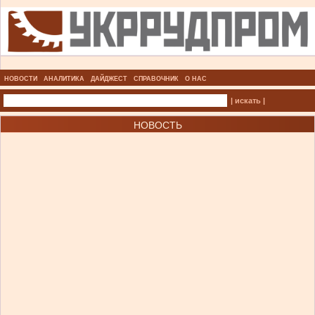
НОВОСТИ
АНАЛИТИКА
ДАЙДЖЕСТ
СПРАВОЧНИК
О НАС
| искать |
НОВОСТЬ