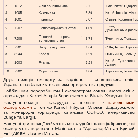
2
1512
Олія соняшникова
6,4
Індія, Китай Нідерла
3
1005
Кукурудза
5,89
Китай, Іспанія, Ніде
4
1001
Пшениця
5,07
Єгипет, Індонезія Ту
Італія, Тур
5
7207
Напівфабрикати зі сталі
4,09
Домініканська респу
Плоский прокат з
6
7208
3,74
Туреччина, Польща,
вуглецевої сталі
7
7201
Чавун у чуушках
1,64
США, Італія, Туречч
8
8544
Кабелі
1,59
Німеччина, Польща,
Китай, Туреччина, 
9
1003
Ячмінь
1,28
Аравія
10
7202
Феросплави
1,04
Туреччина, Італія, К
Друга позиція експорту за вартістю — соняшникова олія.
Україна є найбільшим в світі експортером цієї продукції.
Найбільшим переробником і експортером соняшникової олії є
агрохолдинг Kernel Андрія Веревського та Віталія Хомутинніка.
Наступні позиції — кукурудза та пшениця. Їх
найбільшими
експортерами
є той же Kernel, Нібулон Олексія Вадатурського
та міжнародні корпорації: китайська COFCO, американські
Bunge та Cargill.
Наступні три позиції займають металургійні напівфабрикати, які
експортують переважно Метінвест та “АреселорМіттал Кривий
Ріг” (
АМКР
) Лакшмі Міттала.