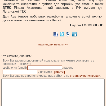
споживачі — Метінвест Ріната Ахметова, який закуповує
коксівне та енергетичне вугілля для виробництва сталі, а також
ДТЕК Ріната Ахметова, який завозить з РФ вугілля для
Луганської ТЕС.
Далі йде імпорт мобільних телефонів та комп'ютерної техніки,
де основним постачальником є Китай.
Сергій ГОЛОВНЬОВ
версия для печати >>
Что скажете, Аноним?
Если Вы зарегистрированный пользователь и хотите участвовать в
дискуссии — введите
свой логин (email)
, пароль
и нажмите
| войти |
.
Если Вы еще не зарегистрировались, зайдите на
страницу регистрации
.