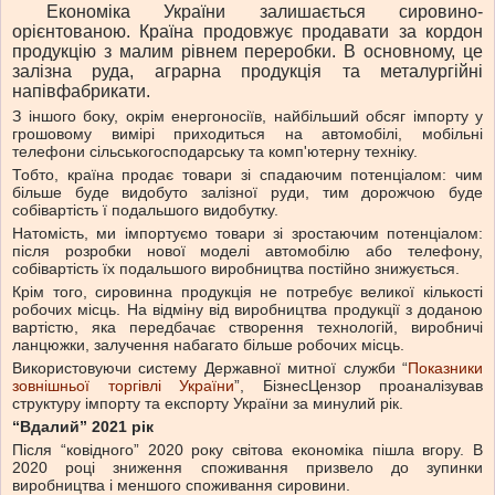
Економіка України залишається сировино-
орієнтованою. Країна продовжує продавати за кордон
продукцію з малим рівнем переробки. В основному, це
залізна руда, аграрна продукція та металургійні
напівфабрикати.
З іншого боку, окрім енергоносіїв, найбільший обсяг імпорту у
грошовому вимірі приходиться на автомобілі, мобільні
телефони сільськогосподарську та комп'ютерну техніку.
Тобто, країна продає товари зі спадаючим потенціалом: чим
більше буде видобуто залізної руди, тим дорожчою буде
собівартість ї подальшого видобутку.
Натомість, ми імпортуємо товари зі зростаючим потенціалом:
після розробки нової моделі автомобілю або телефону,
собівартість їх подальшого виробництва постійно знижується.
Крім того, сировинна продукція не потребує великої кількості
робочих місць. На відміну від виробництва продукції з доданою
вартістю, яка передбачає створення технологій, виробничі
ланцюжки, залучення набагато більше робочих місць.
Використовуючи систему Державної митної служби “
Показники
зовнішньої торгівлі України
”, БізнесЦензор проаналізував
структуру імпорту та експорту України за минулий рік.
“Вдалий” 2021 рік
Після “ковідного” 2020 року світова економіка пішла вгору. В
2020 році зниження споживання призвело до зупинки
виробництва і меншого споживання сировини.