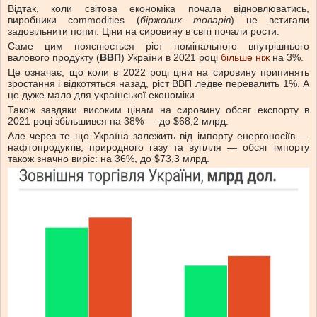
Відтак, коли світова економіка почала відновлюватись,
виробники commodities (
біржових товарів
) не встигали
задовільнити попит. Ціни на сировину в світі почали рости.
Саме цим пояснюється ріст номінального внутрішнього
валового продукту (
ВВП
) України в 2021 році
більше ніж
на 3%.
Це означає, що коли в 2022 році ціни на сировину припинять
зростання і відкотяться назад, ріст ВВП ледве перевалить 1%. А
це дуже мало для української економіки.
Також завдяки високим цінам на сировину обсяг експорту в
2021 році збільшився на 38% — до $68,2 млрд.
Але через те що Україна залежить від імпорту енергоносіїв —
нафтопродуктів, природного газу та вугілля — обсяг імпорту
також значно виріс: на 36%, до $73,3 млрд.