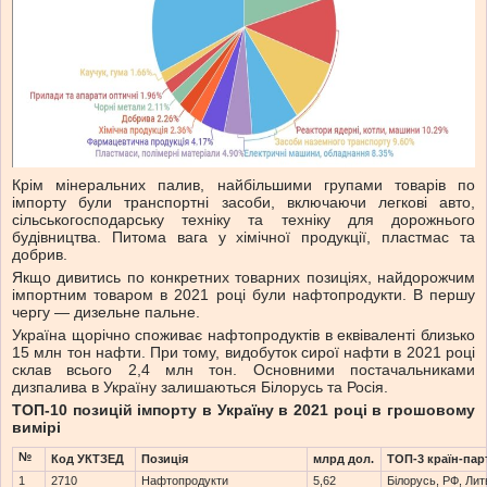
Крім мінеральних палив, найбільшими групами товарів по
імпорту були транспортні засоби, включаючи легкові авто,
сільськогосподарську техніку та техніку для дорожнього
будівництва. Питома вага у хімічної продукції, пластмас та
добрив.
Якщо дивитись по конкретних товарних позиціях, найдорожчим
імпортним товаром в 2021 році були нафтопродукти. В першу
чергу — дизельне пальне.
Україна щорічно споживає нафтопродуктів в еквіваленті близько
15 млн тон нафти. При тому, видобуток сирої нафти в 2021 році
склав всього 2,4 млн тон. Основними постачальниками
дизпалива в Україну залишаються Білорусь та Росія.
ТОП-10 позицій імпорту в Україну в 2021 році в грошовому
вимірі
№
Код УКТЗЕД
Позиція
млрд дол.
ТОП-3 країн-пар
1
2710
Нафтопродукти
5,62
Білорусь, РФ, Лит