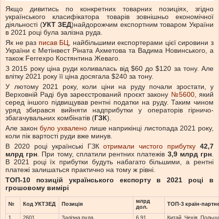
Якщо дивитись по конкретних товарних позиціях, згідно
українського класифікатора товарів зовнішньо економічної
діяльності (
УКТ ЗЕД
)найдорожчим експортним товаром України
в 2021 році була залізна руда.
Як не раз
писав БЦ
, найбільшими експортерами цієї сировини з
України є Метінвест Ріната Ахметова та Вадима Новинського, а
також Ferrexpo Костянтина Жеваго.
З 2015 року ціна руди коливалась від $60 до $120 за тону. Але
влітку 2021 року її ціна досягала $240 за тону.
У лютому 2021 року, коли ціни на руду почали зростати, у
Верховній Раді був зареєстрований проєкт закону
№5600
, який
серед іншого підвищував рентні податки на руду. Таким чином
уряд збирався вийняти надприбутки у операторів гірничо-
збагачувальних комбінатів (
ГЗК
).
Але закон
було ухвалено
лише наприкінці листопада 2021 року,
коли пік вартості руди вже минув.
В 2020 році українські ГЗК
отримали чистого прибутку
42,7
млрд грн
. При тому, сплатили рентних платежів
3,9 млрд грн
.
В 2021 році їх прибутки будуть набагато більшими, а рентні
платежі залишаться практично на тому ж рівні.
ТОП-10 позицій українського експорту в 2021 році в
грошовому вимірі
млрд
№
Код УКТЗЕД
Позиція
ТОП-3 країн-партн
дол.
1
2601
Залізна руда
6,91
Китай, Чехія, Польщ