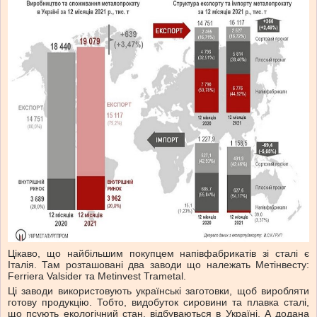
Цікаво, що найбільшим покупцем напівфабрикатів зі сталі є
Італія. Там розташовані два заводи що належать Метінвесту:
Ferriera Valsider та Metinvest Trametal.
Ці заводи використовують українські заготовки, щоб виробляти
готову продукцію. Тобто, видобуток сировини та плавка сталі,
що псують екологічний стан, відбуваються в Україні. А додана