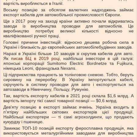
вартість виробляється в Італії.
Восьму позицію за обсягом валютних надходжень займає
експорт кабелів для автомобільної промисловості Європи.
Ще з 2017 року на заході країни активно почали відкриватись
заводи із виробництва проводки для автомобілів. Це
виробництво потребує великої кількості відносно не
кваліфікованої ручної праці.
Головні причини інвестицій: відносно дешева робоча сила в
Україні і близькість до європейських автомобілебудівних заводів.
Наразі в Україні більше 10 заводів зі скрутив кабелів для авто.
Як
писав БЦ в 2019 році
, найбільші інвестори в цій галузі:
японські корпорації Sumitomo Electric Bordnetze та Fujikura,
німецька Leoni, французька Nexans.
Ці підприємства працюють за толінговою схемою. Тобто, беруть
сировину на переробку. В Україну імпортуються кабелі,
скручують в систему проводки для авто і експортуються на
автозаводи в Німеччину, Польщу, Румунію.
Так, вартість експорту кабелів в 2021 році склала $1,6 млрд. А
вартість імпорту тієї самої товарної позиції — $0,6 млрд.
Дев'яту позицію в експорті займає ячмінь. Україна входить в
п'ятірку найбільших світових експортерів цієї продукції.
Найбільші експортери — ті самі агрохолдинги, що продають
кукурдзу і пшеницю.
Замикає ТОП-10 позицій експорту феросплавна продукція, яка
використовується металургійними заводами для виробництва