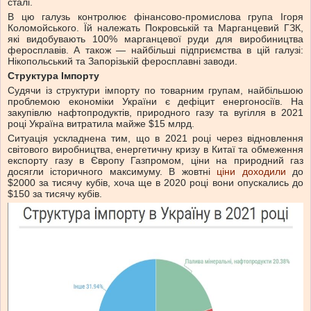
сталі.
В цю галузь контролює фінансово-промислова група Ігоря
Коломойського. Їй належать Покровській та Марганцевий ГЗК,
які видобувають 100% марганцевої руди для виробиництва
феросплавів. А також — найбільші підприємства в цій галузі:
Нікопольський та Запорізькій феросплавні заводи.
Структура Імпорту
Судячи із структури імпорту по товарним групам, найбільшою
проблемою економіки України є дефіцит енергоносіїв. На
закупівлю нафтопродуктів, природного газу та вугілля в 2021
році Україна витратила майже $15 млрд.
Ситуація ускладнена тим, що в 2021 році через відновлення
світового виробництва, енергетичну кризу в Китаї та обмеження
експорту газу в Європу Газпромом, ціни на природний газ
досягли історичного максимуму. В жовтні
ціни доходили
до
$2000 за тисячу кубів, хоча ще в 2020 році вони опускались до
$150 за тисячу кубів.