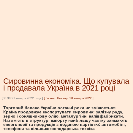
Сировинна економіка. Що купувала
і продавала Україна в 2021 році
[08:30 21 января 2022 года ]
[
Бизнес Цензор, 20 января 2022
]
Торговий баланс України останні роки не змінюється.
Країна продовжує експортувати сировину: залізну руду,
зерно і соняшникову олію, металургійні напівфабрикати.
Натомість в структурі імпорту найбільшу частку займають
енергоносії та продукція з доданою вартістю: автомобілі,
телефони та сільськогосподарська техніка