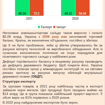
Негативне зовнішньоторгове сальдо також виросло і склало
$5,06 млрд. Україна
з 2006 року має
негативний торговий
баланс. Країна, як економічне об'єднання, постійно у збитках.
Це б не було проблемою, якби ці збитки утворювались би за
рахунок імпорту технологій чи виробничого обладнання. Але із
сучасною економічною політикою не існує передумов для
позитивного торгового сальдо у найближчі роки.
Дефіцит торгівельного балансу в кінцевому рахунку призводить
до дефіциту державного бюджету. Щоб покрити його, Україна
постійно позичає гроші у міжнародних інституцій та на світових
ринках капіталу за рахунок випуску облігацій внутрішньої
державної позики (
ОВДП
).
Структура експорту
За групами товарів, в 2021 році найбільшу частку в експорті
займали чорні метали. Цієї продукції було продано майже на
$14 млрд. Ця ж група показала найбільший приріст вартості. Її
обсяг виріс на 81% порівняно з 2020 роком.
В 2020 році найдорожчим експортом було зерно.