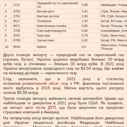
Прирдний газ та скраплений
2
2711
4,98
Швейцарія, Угорщ
газ
3
8703
Легкові авто
4,42
США, Японія, Нім
4
2701
Кам'яне вугілля
2,49
РФ, США, Казахс
5
8517
Телефони
1,34
Китай, В'єтнам, 
6
8471
Комп'ютерна техніка
0,86
Китай, Польща, Ч
7
2709
Сирі нафтопродукти
0,83
Азербайджан, Алжи
8
8701
Трактори
0,79
США, Німеччина, 
9
8708
Запчастини
0,62
Китай, РФ, Німеч
Німеччина, Угорщ
10
8544
Кабелі
0,6
Польща
Друга позиція імпорту — природний газ та скраплений газ
(пропан, бутан). Україна щорічно видобуває близько 20 млрд
кубів газу, а споживає — близько 30 млрд кубів. В 2021 році
Україна імпортувала природного газу на $4,04 млрд. Ще майже
на мільярд доларів — скрапленого газу.
Слід зазначити, що в 2021 році в статистку
потрапив
розмитнений обсяг газу
з РФ, фактичне постачання
якого відбулось в 2015 році. Митна вартість цього ресурсу
склала $0,58 млрд.
Третю позицію імпорту займають легкові автомобілі. Цікаво що
найбільшим їх джерелом в 2021 році були США. Як правило,
це
імпорт авто після ДТП
, що були закуплені на аукціонах
страхових компаній в Америці.
На четвертому місці імпорт вугілля. Найбільшим його джерелом
для України лишається російська Федерація. Найбільші