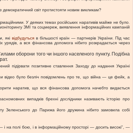
же демократичний світ протистояти новим викликам?
ормаційними. У деяких темах російських наративів майже не було.
я моніторингу ЗМІ та соцмереж, виявлення інформаційних кампаній
и, які
відбудуться
в більшості країн — партнерів України. Під час
х урядів, а вся фінансова допомога нібито розкрадається через
илами оборони того чи іншого населеного пункту. Подібна
рат.
лений підірвати позитивне ставлення Заходу до надання Україні
ми відео було безліч повідомлень про те, що війна — це фейк, а
створити наратив, що вся фінансова допомога начебто видається
асномовних випадків брехні дослідники називають історію про
зиту Зеленського до Парижа його дружина нібито замовила собі
— і на полі бою, і в інформаційному просторі — досить високі”, —