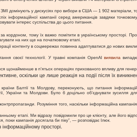
МІ домінують у дискусіях про вибори в США — 1 902 матеріали, тоді
іх інформаційної кампанії серед американців завдяки точковому
вувати інтерес суспільства до цього питання.
за кордоном, тому їх важко помітити в українському просторі. Прот
агувати на них ще на початковому етапі.
рації контенту в соцмережах повинна адаптуватися до нових викл
тання своєї технології. У травні компанія OpenAI
виявила
випадки
ся щонайменше в п'ятьох операціях прихованого впливу для генерац
тивне, оскільки це лише реакція на події після їх виникне
а країни Балтії та Молдову, переконують, що питання інформац
тії, України та Молдови. Було б доцільно об’єднувати зусилля дл
онтрпропаганди. Розуміння того, наскільки інформаційна кампанія
нньому етапі. Ми відразу повідомили про це клієнту, але його від
ся, поки кампанія досягала би піку”, — розповідає Ілюк.
 в інформаційному просторі.