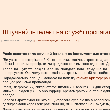
Штучний інтелект на службі пропага
[17:55 30 июля 2024 года ]
[
Економічна правда, 30 липня 2024
]
Росія перетворила штучний інтелект на інструмент для створ
“Ви уважно спостерігаєте? Кожен великий магічний трюк складаєть
об'єкт і просить перевірити, чи це дійсно те, чим воно здається.
Тепер ви шукаєте секрет, але не знайдете його, тому що ви 
повернутися. Ось чому кожен магічний трюк має третій акт, найск
Парадоксально, але цей монолог на початку
фільму Крістофера 
працює російська пропаганда.
Росія, як фокусник, використовує штучний інтелект (ШІ) для ст
мільйони людей у США або Африці. Кремль фактично втілив оди
правда.
Голова Стратегічної ініціативи цифрового суспільства в Королів
дезінформації через генеративний ШІ, який впливає на швидкість
Лише проти України щотижня росіяни можуть створювати щонайм