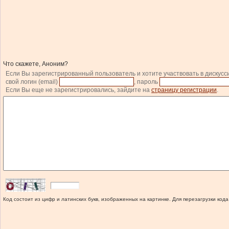
Что скажете, Аноним?
Если Вы зарегистрированный пользователь и хотите участвовать в дискусс
свой логин (email)
, пароль
Если Вы еще не зарегистрировались, зайдите на
страницу регистрации
.
Код состоит из цифр и латинских букв, изображенных на картинке. Для перезагрузки кода