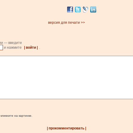
версия для печати >>
ии — введите
и нажмите
| войти |
.
 кликните на картинке.
| прокомментировать |