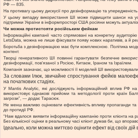
РФ — 835.
На противагу цьому дискусії про дезінформацію та упередженість З
У цьому випадку використання ШІ може підвищити шанси на усп
підтримки України в інформпросторі США росіяни можуть актуалізо
Чи можна протистояти російським фейкам
Інформаційні кампанії часто спрямовані на конкретну аудиторію 
LetsData, можна не лише фіксувати появу нових наративів, а й ре
Боротьба з дезінформацією має бути комплексною. Політика моде
контент.
Творці генеративного ШІ повинні гарантувати безпечне викорис
дезінформації, пов'язаної з Росією, Китаєм, Іраном та Ізраїлем.
Компанія зазначає, що можливості її моделей ШІ використовували
За словами Ілюк, звичайне спростування фейків малоефек
на початкових стадіях.
У Mantis Analytic, які досліджують інформаційний вплив РФ н
використовує однакові прийоми та методології проти країн Бал
загрози”, — додає Тарасюк.
Не менш важливо оцінювати ефективність впливу пропаганди та к
до протидії РФ.
“Нам вдалося виявити інформаційну кампанію проти клієнта на ра
Без кількісної оцінки в реальному часі клієнт думав би, що впорав
Ідеально, коли можна миттєво оцінити ефект від своїх дій