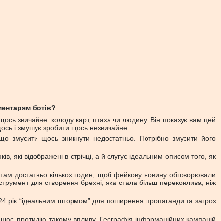
оментарям ботів?
щось звичайне: колоду карт, птаха чи людину. Він показує вам цей
 щось і змушує зробити щось незвичайне.
що змусити щось зникнути недостатньо. Потрібно змусити його
в, які відображені в стрічці, а й слугує ідеальним описом того, як
истам достатньо кількох годин, щоб фейкову новину обговорювали
трумент для створення брехні, яка стала більш переконлива, ніж
2024 рік “ідеальним штормом” для поширення пропаганди та загроз
нює протидію такому впливу. Географія інформаційних кампаній