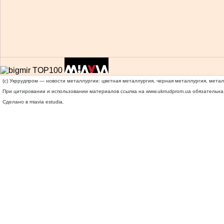
(c) Укррудпром — новости металлургии: цветная металлургия, черная металлургия, мета
При цитировании и использовании материалов ссылка на
www.ukrrudprom.ua
обязательна.
Сделано в miavia estudia.