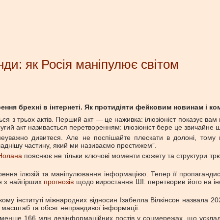
нди: як Росія маніпулює світом
ення брехні в інтернеті. Як протидіяти фейковим новинам і к
ся з трьох актів. Перший акт — це наживка: ілюзіоніст показує вам 
 Другий акт називається перетворенням: ілюзіоніст бере це звичайне
неуважно дивитеся. Але не поспішайте плескати в долоні, тому 
ладнішу частину, який ми називаємо престижем”.
Нолана
пояснює не тільки ключові моменти сюжету та структури трюкі
ворення ілюзій та маніпулювання інформацією. Тепер її пропаганд
н з найгірших
прогнозів
щодо виростання ШІ: перетворив його на інс
ському інституті міжнародних відносин Ізабелла Вілкінсон назвала 
, масштаб та обсяг неправдивої інформації.
енше 166 млн дезінформаційних постів у соцмережах, що усклад