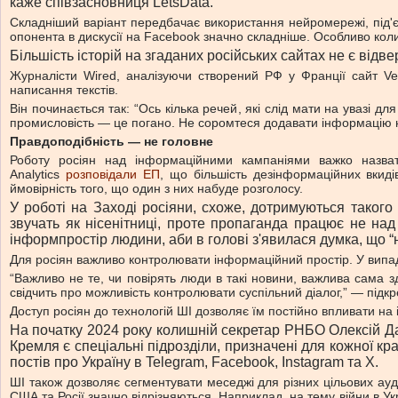
каже співзасновниця LetsData.
Складніший варіант передбачає використання нейромережі, під'єд
опонента в дискусії на Facebook значно складніше. Особливо коли
Більшість історій на згаданих російських сайтах не є від
Журналісти Wired, аналізуючи створений РФ у Франції сайт Ve
написання текстів.
Він починається так: “Ось кілька речей, які слід мати на увазі дл
промисловість — це погано. Не соромтеся додавати інформацію н
Правдоподібність — не головне
Роботу росіян над інформаційними кампаніями важко назват
Analytics
розповідали ЕП
, що більшість дезінформаційних вкид
ймовірність того, що один з них набуде розголосу.
У роботі на Заході росіяни, схоже, дотримуються таког
звучать як нісенітниці, проте пропаганда працює не над
інформпростір людини, аби в голові з'явилася думка, що “
Для росіян важливо контролювати інформаційний простір. У випадк
“Важливо не те, чи повірять люди в такі новини, важлива сама з
свідчить про можливість контролювати суспільний діалог,” — підк
Доступ росіян до технологій ШІ дозволяє їм постійно впливати н
На початку 2024 року колишній секретар РНБО Олексій Д
Кремля є спеціальні підрозділи, призначені для кожної 
постів про Україну в Telegram, Facebook, Instagram та Х.
ШІ також дозволяє сегментувати меседжі для різних цільових ауди
США та Росії значно відрізняються. Наприклад, на тему війни в У