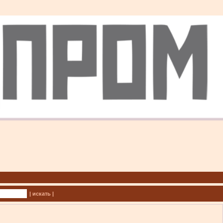
| искать |