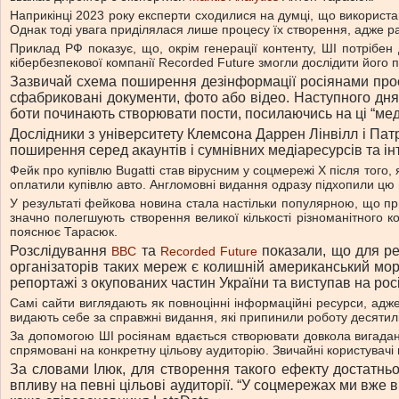
Наприкінці 2023 року експерти сходилися на думці, що використ
Однак тоді увага приділялася лише процесу їх створення, адже ра
Приклад РФ показує, що, окрім генерації контенту, ШІ потріб
кібербезпекової компанії Recorded Future змогли дослідити його
Зазвичай схема поширення дезінформації росіянами прост
сфабриковані документи, фото або відео. Наступного дня 
боти починають створювати пости, посилаючись на ці “мед
Дослідники з університету Клемсона Даррен Лінвілл і Пат
поширення серед акаунтів і сумнівних медіаресурсів та і
Фейк про купівлю Bugatti став вірусним у соцмережі X після того
оплатили купівлю авто. Англомовні видання одразу підхопили цю 
У результаті фейкова новина стала настільки популярною, що при 
значно полегшують створення великої кількості різноманітного 
пояснює Тарасюк.
Розслідування
та
показали, що для ре
BBC
Recorded Future
організаторів таких мереж є колишній американський мор
репортажі з окупованих частин України та виступав на рос
Самі сайти виглядають як повноцінні інформаційні ресурси, адж
видають себе за справжні видання, які припинили роботу десятилі
За допомогою ШІ росіянам вдається створювати довкола вигаданих 
спрямовані на конкретну цільову аудиторію. Звичайні користувачі н
За словами Ілюк, для створення такого ефекту достатньо 
впливу на певні цільові аудиторії. “У соцмережах ми вже в