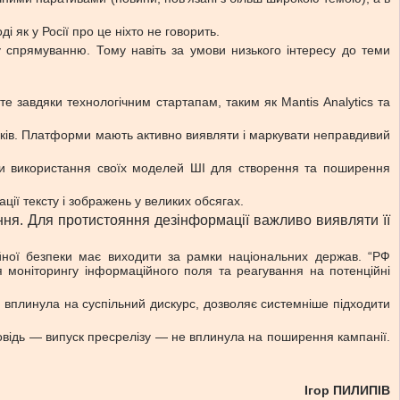
 як у Росії про це ніхто не говорить.
 спрямуванню. Тому навіть за умови низького інтересу до теми
е завдяки технологічним стартапам, таким як Mantis Analytics та
иків. Платформи мають активно виявляти і маркувати неправдивий
 використання своїх моделей ШІ для створення та поширення
ії тексту і зображень у великих обсягах.
ння. Для протистояння дезінформації важливо виявляти її
ійної безпеки має виходити за рамки національних держав. “РФ
я моніторингу інформаційного поля та реагування на потенційні
 вплинула на суспільний дискурс, дозволяє системніше підходити
повідь — випуск пресрелізу — не вплинула на поширення кампанії.
Ігор ПИЛИПІВ