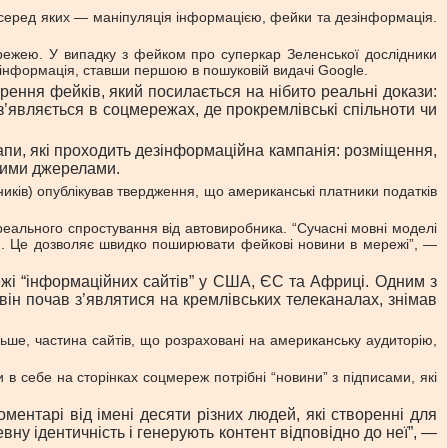
 серед яких — маніпуляція інформацією, фейки та дезінформація.
режею. У випадку з фейком про суперкар Зеленської дослідники
 інформація, ставши першою в пошуковій видачі Google.
ення фейків, який посилається на нібито реальні докази:
з’являється в соцмережах, де прокремлівські спільноти чи
апи, які проходить дезінформаційна кампанія: розміщення,
йними джерелами.
ників) опублікував твердження, що американські платники податків
 реального спростування від автовиробника. “Сучасні мовні моделі
ним. Це дозволяє швидко поширювати фейкові новини в мережі”, —
жі “інформаційних сайтів” у США, ЄС та Африці. Одним з
ін почав з’являтися на кремлівських телеканалах, знімав
ьше, частина сайтів, що розраховані на американську аудиторію,
 в себе на сторінках соцмереж потрібні “новини” з підписами, які
ментарі від імені десяти різних людей, які створенні для
вну ідентичність і генерують контент відповідно до неї”, —