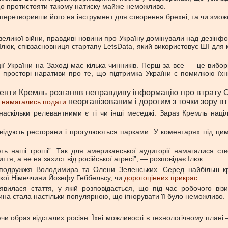
о протистояти такому натиску майже неможливо.
 перетворивши його на інструмент для створення брехні, та чи змо
великої війни, правдиві новини про Україну домінували над дезінф
 Ілюк, співзасновниця стартапу LetsData, який використовує ШІ дл
ії України на Заході має кілька чинників. Перш за все — це вибор
просторі наративи про те, що підтримка України є помилкою їхні
менти Кремль розганяв неправдиву інформацію про втрату С
и
неорганізованим і дорогим з точки зору вт
намагались подати
 наскільки релевантними є ті чи інші меседжі. Зараз Кремль наці
відвідують ресторани і прогулюються парками. У коментарях під ци
ають наші гроші”. Так для американської аудиторії намагалися 
я, а не на захист від російської агресі”, — розповідає Ілюк.
в подружжя Володимира та Олени Зеленських. Серед найбільш кр
ької Німеччини Йозефу Геббельсу, чи
дорогоцінних прикрас
.
вилася стаття, у якій розповідається, що під час робочого ві
ина стала настільки популярною, що ігнорувати її було неможливо.
и образ відсталих росіян. Їхні можливості в технологічному плані 