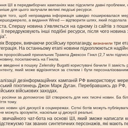
ання ШІ в передвиборчих кампаніях має підсилити давні проблеми,
ніше для цього залучали великі людські ресурси.
ен для того, щоб неправдива інформація швидко поширювалася ме
 першоджерело, а видання Wired — відтворити шлях, який подолала
а. Спершу новина з’являється на одному із сайтів з пошир
її передруковують інші подібні ресурси, після чого новина 
іа”.
рік Воррен, вивчаючи російську пропаганду,
три ет
визначили
нтеграція. На останньому етапі новини підхоплюються наді
, як проросійський прихильник Трампа Джексон Гінкл (2,7 млн підпис
новину, посилаючись на Гінкла.
введенні в пошуку Zelensky Bugatti користувачі бачили її замість
контенту, який може відрізнятися за стилем і бути персоналізова
алізації дезінформаційних кампаній РФ використовує мере
ський піхотинець Джон Марк Дуган. Перебравшись до РФ, в
ійських військових заходах.
е росіяни за допомогою ШІ створюють для них тисячі новин. Ба біл
ття тому.
новин цілі дискусії в соцмережах. Сотні ботів можуть публікувати
е можуть зрозуміти, наскільки ці дискусії реальні.
звичайного чат-бота на основі ШІ, який зможе написати ко
ідстежуємо так званих синтетичних персонажів, які мають пе