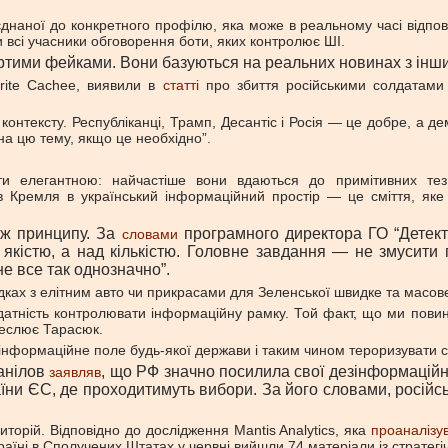
наної до конкретного профілю, яка може в реальному часі відпові
 всі учасники обговорення боти, яких контролює ШІ.
вертими фейками. Вони базуються на реальних новинах з інш
rite Cachee, виявили в
статті
про збиття російськими солдатами 
я контексту. Республіканці, Трамп, Десантіс і Росія — це добре, а 
а цю тему, якщо це необхідно”.
и елегантною: найчастіше вони вдаються до примітивних тез
ів Кремля в український інформаційний простір — це сміття, яке
о ж принципу. За
програмного директора ГО “Детекто
словами
 якістю, а над кількістю. Головне завдання — не змусити 
не все так однозначно”.
ах з елітним авто чи прикрасами для Зеленської швидке та масове п
датність контролювати інформаційну рамку. Той факт, що ми повинні
реслює Тарасюк.
а інформаційне поле будь-якої держави і таким чином тероризувати 
анілов
, що РФ значно посилила свої дезінформаційні
заявляв
країни ЄС, де проходитимуть вибори. За його словами, росі
торій. Відповідно до дослідження Mantis Analytics, яка
проаналізу
країні в Сполучених Штатах у червні вийшли 74 матеріали із стратег