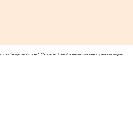
тва "Iнтерфакс-Україна", "Українськi Новини" в каком-либо виде строго запрещены