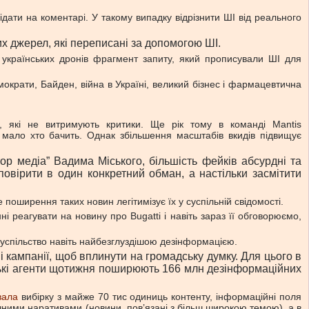
дати на коментарі. У такому випадку відрізнити ШІ від реального
их джерел, які переписані за допомогою ШІ.
українських дронів фрагмент запиту, який прописували ШІ для
демократи, Байден, війна в Україні, великий бізнес і фармацевтична
, які не витримують критики. Ще рік тому в команді Mantis
 мало хто бачить. Однак збільшення масштабів вкидів підвищує
р медіа” Вадима Міського, більшість фейків абсурдні та
повірити в один конкретний обман, а настільки засмітити
оширення таких новин легітимізує їх у суспільній свідомості.
 реагувати на новину про Bugatti і навіть зараз її обговорюємо,
суспільство навіть найбезглуздішою дезінформацією.
 кампанії, щоб вплинути на громадську думку. Для цього в
йські агенти щотижня поширюють 166 млн дезінформаційних
вала
вибірку з майже 70 тис одиниць контенту, інформаційні поля
ічними наративами (новини, пов’язані з більш широкою темою), а в