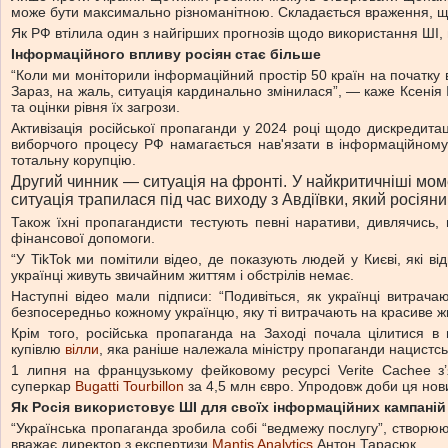
може бути максимально різноманітною. Складається враження, щ
Як РФ втілила один з найгірших прогнозів щодо використання ШІ,
Інформаційного впливу росіян стає більше
“Коли ми моніторили інформаційний простір 50 країн на початку 
Зараз, на жаль, ситуація кардинально змінилася”, — каже Ксенія
та оцінки рівня їх загрози.
Активізація російської пропаганди у 2024 році щодо дискредитац
виборчого процесу РФ намагається нав'язати в інформаційному 
тотальну корупцію.
Другий чинник — ситуація на фронті. У найкритичніші мо
ситуація трапилася під час виходу з Авдіївки, який росіян
Також їхні пропагандисти тестують певні наративи, дивлячись,
фінансової допомоги.
“У TikTok ми помітили відео, де показують людей у Києві, які 
українці живуть звичайним життям і обстрілів немає.
Наступні відео мали підписи: “Подивіться, як українці витрач
безпосередньо кожному українцю, яку ті витрачають на красиве житт
Крім того, російська пропаганда на Заході почала цілитися 
купівлю
вілли
, яка раніше належала міністру пропаганди нацистс
1 липня на французькому фейковому ресурсі Verite Cachee з’я
суперкар
Bugatti Tourbillon
за 4,5 млн євро. Упродовж доби ця нов
Як Росія використовує ШІ для своїх інформаційних кампаній
“Українська пропаганда зробила собі “ведмежу послугу”, створююч
вважає директор з експертизи
Mantis Analytics
Антон Тарасюк.