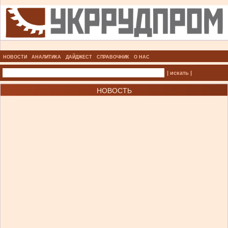
НОВОСТИ
АНАЛИТИКА
ДАЙДЖЕСТ
СПРАВОЧНИК
О НАС
| искать |
НОВОСТЬ