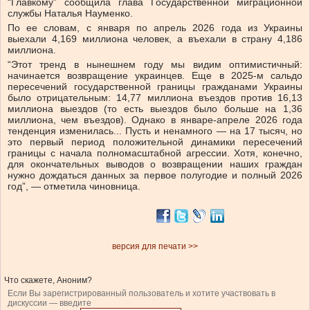
“Главкому” сообщила глава Государственной миграционной
службы Наталья Науменко.
По ее словам, с января по апрель 2026 года из Украины
выехали 4,169 миллиона человек, а въехали в страну 4,186
миллиона.
“Этот тренд в нынешнем году мы видим оптимистичный:
начинается возвращение украинцев. Еще в 2025-м сальдо
пересечений государственной границы гражданами Украины
было отрицательным: 14,77 миллиона въездов против 16,13
миллиона выездов (то есть выездов было больше на 1,36
миллиона, чем въездов). Однако в январе-апреле 2026 года
тенденция изменилась... Пусть и ненамного — на 17 тысяч, но
это первый период положительной динамики пересечений
границы с начала полномасштабной агрессии. Хотя, конечно,
для окончательных выводов о возвращении наших граждан
нужно дождаться данных за первое полугодие и полный 2026
год”, — отметила чиновница.
версия для печати >>
Что скажете, Аноним?
Если Вы зарегистрированный пользователь и хотите участвовать в
дискуссии — введите