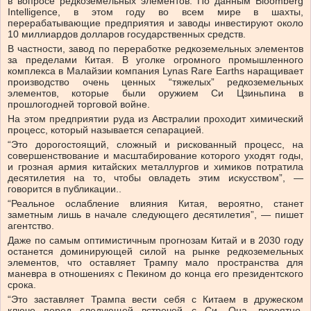
в вопросе редкоземельных элементов. По данным Bloomberg
Intelligence, в этом году во всем мире в шахты,
перерабатывающие предприятия и заводы инвестируют около
10 миллиардов долларов государственных средств.
В частности, завод по переработке редкоземельных элементов
за пределами Китая. В уголке огромного промышленного
комплекса в Малайзии компания Lynas Rare Earths наращивает
производство очень ценных “тяжелых” редкоземельных
элементов, которые были оружием Си Цзиньпина в
прошлогодней торговой войне.
На этом предприятии руда из Австралии проходит химический
процесс, который называется сепарацией.
“Это дорогостоящий, сложный и рискованный процесс, на
совершенствование и масштабирование которого уходят годы,
и грозная армия китайских металлургов и химиков потратила
десятилетия на то, чтобы овладеть этим искусством”, —
говорится в публикации..
“Реальное ослабление влияния Китая, вероятно, станет
заметным лишь в начале следующего десятилетия”, — пишет
агентство.
Даже по самым оптимистичным прогнозам Китай и в 2030 году
останется доминирующей силой на рынке редкоземельных
элементов, что оставляет Трампу мало пространства для
маневра в отношениях с Пекином до конца его президентского
срока.
“Это заставляет Трампа вести себя с Китаем в дружеском
ключе перед следующей встречей с Си. Она, вероятно,