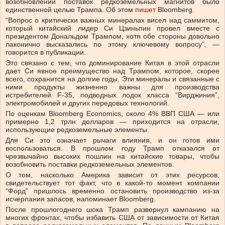
возобновлении поставок редкоземельных магнитов было
единственной целью Трампа.
Об этом
пишет
Bloomberg.
“Вопрос о критически важных минералах висел над саммитом,
который китайский лидер Си Цзиньпин провел вместе с
президентом Дональдом Трампом, хотя обе стороны довольно
лаконично высказались по этому ключевому вопросу”, —
говорится в публикации.
Это связано с тем, что доминирование Китая в этой отрасли
дает Си явное преимущество над Трампом, которое, скорее
всего, сохранится на долгие годы. Эти минералы и связанные с
ними продукты жизненно важны для производства
истребителей F-35, подводных лодок класса “Вирджиния”,
электромобилей и других передовых технологий.
По оценкам Bloomberg Economics, около 4% ВВП США — или
примерно 1,2 трлн долларов — приходится на отрасли,
использующие редкоземельные элементы.
Для Си это означает рычаги влияния, и он готов ими
воспользоваться. В прошлом году Трамп отказался от
чрезвычайно высоких пошлин на китайские товары, чтобы
возобновить поставки редкоземельных элементов.
О том, насколько Америка зависит от этих ресурсов,
свидетельствует тот факт, что в какой-то момент компании
“Форд” пришлось временно остановить производство из-за
исчерпания запасов, напоминает Bloomberg.
После прошлогоднего шока Трамп развернул кампанию на
многих фронтах, чтобы избавить США от зависимости от Китая