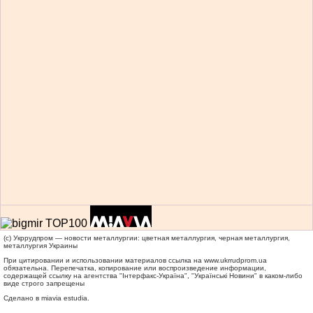
(c) Укррудпром — новости металлургии: цветная металлургия, черная металлургия,
металлургия Украины
При цитировании и использовании материалов ссылка на
www.ukrrudprom.ua
обязательна. Перепечатка, копирование или воспроизведение информации,
содержащей ссылку на агентства "Iнтерфакс-Україна", "Українськi Новини" в каком-либо
виде строго запрещены
Сделано в miavia estudia.