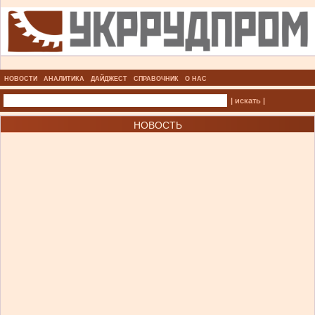
НОВОСТИ
АНАЛИТИКА
ДАЙДЖЕСТ
СПРАВОЧНИК
О НАС
| искать |
НОВОСТЬ