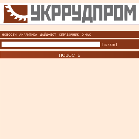
НОВОСТИ
АНАЛИТИКА
ДАЙДЖЕСТ
СПРАВОЧНИК
О НАС
| искать |
НОВОСТЬ