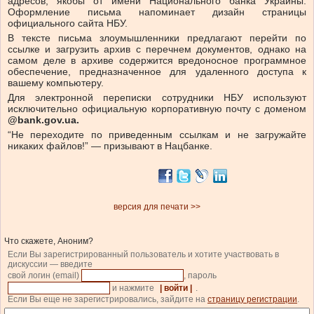
адресов, якобы от имени Национального банка Украины.
Оформление письма напоминает дизайн страницы
официального сайта НБУ.
В тексте письма злоумышленники предлагают перейти по
ссылке и загрузить архив с перечнем документов, однако на
самом деле в архиве содержится вредоносное программное
обеспечение, предназначенное для удаленного доступа к
вашему компьютеру.
Для электронной переписки сотрудники НБУ используют
исключительно официальную корпоративную почту с доменом
@bank.gov.ua.
“Не переходите по приведенным ссылкам и не загружайте
никаких файлов!” — призывают в Нацбанке.
версия для печати >>
Что скажете, Аноним?
Если Вы зарегистрированный пользователь и хотите участвовать в
дискуссии — введите
свой логин (email)
, пароль
и нажмите
| войти |
.
Если Вы еще не зарегистрировались, зайдите на
страницу регистрации
.