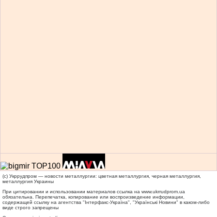
(c) Укррудпром — новости металлургии: цветная металлургия, черная металлургия,
металлургия Украины
При цитировании и использовании материалов ссылка на
www.ukrrudprom.ua
обязательна. Перепечатка, копирование или воспроизведение информации,
содержащей ссылку на агентства "Iнтерфакс-Україна", "Українськi Новини" в каком-либо
виде строго запрещены