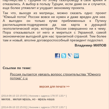
партнерства с Турцией по этому газопроводу в свое время и
отказались. А выбор в пользу Турции, если даже он и случится,
еще более утяжелит и ухудшит экономику проекта.
Так что, выходя из матрицы, можно сказать одно: проект
“Южный поток” России вовсе не нужен и даже вреден для нее.
А выгоден он только кучке приближенных к Путину
распильщиков-подрядчиков да как карта в дурацкой
геополитической игре, которая России совершенно ни к чему.
Пора отказываться от него и мириться с Украиной, самой
экономически выгодной для нас транзитной страной. Тем более
там и новый, вполне договороспособный президент подоспел.
Владимир МИЛОВ
Ссылки по теме:
Россия пытается увязать вопрос строительства “Южного
потока” с ц
версия для печати >>
[2014-06-10 22:15:07] [ Аноним с адреса 178.57.133.* ]
милов... милая мразь, но - мразь наша
[2014-06-10 22:15:01] [ Аноним с адреса 178.57.133.* ]