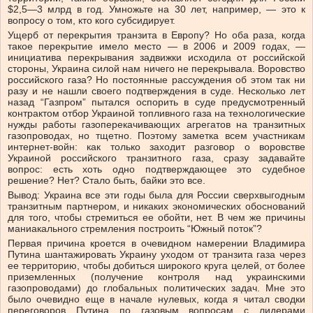
$2,5—3 млрд в год. Умножьте на 30 лет, например, — это к
вопросу о том, кто кого субсидирует.
Ущерб от перекрытия транзита в Европу? Но оба раза, когда
такое перекрытие имело место — в 2006 и 2009 годах, —
инициатива перекрывания задвижки исходила от российской
стороны, Украина силой нам ничего не перекрывала. Воровство
российского газа? Но постоянные рассуждения об этом так ни
разу и не нашли своего подтверждения в суде. Несколько лет
назад “Газпром” пытался оспорить в суде предусмотренный
контрактом отбор Украиной топливного газа на технологические
нужды работы газоперекачивающих агрегатов на транзитных
газопроводах, но тщетно. Поэтому заметка всем участникам
интернет-войн: как только заходит разговор о воровстве
Украиной российского транзитного газа, сразу задавайте
вопрос: есть хоть одно подтверждающее это судебное
решение? Нет? Стало быть, байки это все.
Вывод: Украина все эти годы была для России сверхвыгодным
транзитным партнером, и никаких экономических обоснований
для того, чтобы стремиться ее обойти, нет. В чем же причины
маниакального стремления построить “Южный поток”?
Первая причина кроется в очевидном намерении Владимира
Путина шантажировать Украину уходом от транзита газа через
ее территорию, чтобы добиться широкого круга целей, от более
приземленных (получение контроля над украинскими
газопроводами) до глобальных политических задач. Мне это
было очевидно еще в начале нулевых, когда я читал сводки
переговоров Путина по газовым вопросам с лидерами