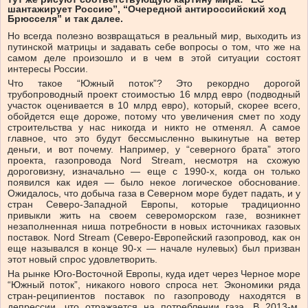
шантажирует Россию”, “Очередной антироссийский ход
Брюсселя” и так далее.
Но всегда полезно возвращаться в реальный мир, выходить из
путинской матрицы и задавать себе вопросы о том, что же на
самом деле произошло и в чем в этой ситуации состоят
интересы России.
Что такое “Южный поток”? Это рекордно дорогой
трубопроводный проект стоимостью 16 млрд евро (подводный
участок оценивается в 10 млрд евро), который, скорее всего,
обойдется еще дороже, потому что увеличения смет по ходу
строительства у нас никогда и никто не отменял. А самое
главное, что это будут бессмысленно выкинутые на ветер
деньги, и вот почему. Например, у “северного брата” этого
проекта, газопровода Nord Stream, несмотря на схожую
дороговизну, изначально — еще с 1990-х, когда он только
появился как идея — было некое логическое обоснование.
Ожидалось, что добыча газа в Северном море будет падать, и у
стран Северо-Западной Европы, которые традиционно
привыкли жить на своем североморском газе, возникнет
незаполненная ниша потребности в новых источниках газовых
поставок. Nord Stream (Северо-Европейский газопровод, как он
еще назывался в конце 90-х — начале нулевых) был призван
этот новый спрос удовлетворить.
На рынке Юго-Восточной Европы, куда идет через Черное море
“Южный поток”, никакого нового спроса нет. Экономики ряда
стран-реципиентов поставок по газопроводу находятся в
депрессии, что отражается на потреблении газа. В 2013-м,