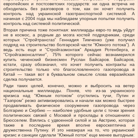
европейских и постсоветских государств: ни одна встреча не
обходилась без разговоров о том, как он хочет получить
контроль над украинской газотранспортной системой. А
начиная с 2004 года мы наблюдаем упорные попытки получить
контроль над системой политической.
Вторая причина тоже понятная: миллиарды евро-то ведь уйдут
не в космос, а родным до мозга костей подрядчикам, среди
которых “Стройтрансгаз” Геннадия Тимченко (уже получил
подряд на строительство болгарской части “Южного потока”). А
ведь есть еще и “Стройгазмонтаж” Аркадия Ротенберга, и
“Стройгазконсалтинг”, 75% которого сейчас вознамерился
купить чеченский бизнесмен Руслан Байсаров. Байсаров,
кстати, сразу обозначил, что хочет получить контракты на
строительство только что благословленного газопровода в
Китай — такая вот в буквальном смысле слова евразийская
сделка получается.
Ради таких целей, конечно, можно и выбросить на ветер
национальные миллиарды. Поняв, что из-за украинского
кризиса над “Южным потоком” сгустились тучи, Путин и
“Газпром” резко активизировались и начали как можно быстрее
продавливать физическое сооружение газопровода через
Болгарию и Сербию — наиболее удобные цели с точки зрения
политических связей с Москвой и прохлады в отношениях с
Брюсселем. Взялись с удвоенной силой и за Австрию, которая
также в последнее время вполне евроскептична и
дружественна Путину. И это невзирая на то, что украинский
кризис и санкции сделали “Южный поток” еще менее выгодным: