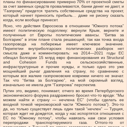
планы по финансированию примерно 70% от проектной сметы
за счет заемных средств проваливаются, банки денег не дают, и
“Газпрому” придется тратить собственные средства на проект,
который начнет приносить прибыль… даже не рискну сказать
когда, если вообще принесет.
Ясно, что действия Евросоюза в отношении “Южного потока”
имеют политическую подоплеку: вернули Крым, верните и
полученные от Европы политические авансы. “Битва за
Болгарию” в этом плане стала решающей, так как точка входа
газопровода на побережье имеет ключевое значение.
Перипетии внутриболгарских политических разборок нет
смысла даже и комментировать: на 2014—2021 годы ЕС
обещал Болгарии 15 млрд евро финансирования из Structural
and Cohesion Funds на сельскохозяйственные,
инфраструктурные и прочие нужды, и только одно это уже
мощнейший рычаг давления на страну, по сравнению с
которым все жалкие газпромовские коврижки ничего не значат.
Так что “битва за Болгарию”, на мой скромный взгляд,
изначально не имела для “Газпрома” перспектив.
Путин это, видимо, понимает, отчего во время Петербургского
экономического форума раздраженно бросил что-то вроде: “Мы
можем найти и страну — нечлена ЕС” (чтобы сделать ее
входной точкой черноморской части “Южного потока”). Это-то
да, но только существует лишь один такой “нечлен” — Турция,
которая ждет не дождется, когда у нас испортятся отношения с
ЕС по “Южному потоку”, чтобы навязать нам свои условия
перепродажи транспортируемого газа. Оттого-то от