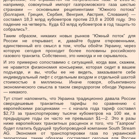
например, совокупный импорт газпромовского газа шестью
странами — основными реципиентами “Южного потока”
(Болгария, Греция, Сербия, Венгрия, Австрия, Словакия) —
составил 18,3 млрд кубометров против 23,8 в 2008 году. Это
падение на четверть. Куда 63 млрд кубометров в год тащить-то
собрались?..
Таким образом, никаких новых рынков “Южный поток” для
России не открывает, и, давайте будем откровенными,
единственный его смысл в том, чтобы обойти Украину, через
которую сегодня проходит более половины российского
газового транзита. Собственно, это никогда и не скрывалось.
И это примерно сопоставимо с ситуацией, когда вам, скажем,
не нравится физиономия консьержки, которая сидит в вашем
подъезде, и вы, чтобы ее не видеть, заказываете себе
индивидуальный лифт с отдельным входом и отдельной шахтой
стоимостью в миллионы. Иначе говоря, объективного
экономического смысла в таком сверхдорогом обходе Украины
— никакого.
Тут стоит напомнить, что Украина традиционно давала России
сверхдешевые транзитные тарифы по сравнению с
европейскими расценками — с начала года тариф составил
$2,73 за транспортировку тысячи кубометров на 100 км, в
предыдущие годы он часто не превышал $1—2. Это в разы
ниже европейских транзитных расценок и того, что “Газпром”
будет платить будущей трубопроводной компании South Stream
AG. Экономия от транспортировки газа по украинской
территории, таким образом, составляет сегодня для России