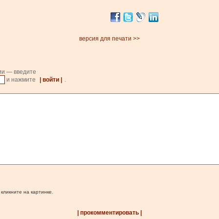
версия для печати >>
ии — введите
и нажмите
| войти |
.
 кликните на картинке.
| прокомментировать |