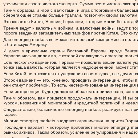
увеличения своего чистого экспорта. Сумма всего чистого экспор
Таким образом, и игра с валютами, и игра с торговыми балансам
сберегающие страны больше тратили, позволили своим валютам 
Это касается Китая, Японии, Германии, которые могли бы так де
Трения ведут к валютным войнам, а валютные войны ведут к тор
пороге введения заградительных тарифов против Китая. Это ситу
Для emerging markets возможен интересный компромисс в политик
в Латинскую Америку.
И даже в кризисные страны Восточной Европы, вроде Венгри
Управленческая дилемма, с которой столкнулись emerging market
Есть несколько вариантов. Первый — позволить вашей валюте укр
точке ваша валюта, которая является недооцененной, может ста
Если Китай не откажется от удержания своего курса, все други
Второй вариант — это, конечно, проводить интервенции, чтобы п
они станут проблемой. То есть, нестерилизованная интервенция 
Если интервенция будет должным образом стерилизована, соотн
Таким образом, вам придется продолжать интервенции. И вы 
курсом, независимой монетарной и кредитной политикой и идеал
Следовательно, большинство emerging markets реагируют на при
Корее.
Многие emerging markets внедряют ограничения на приток “горяч
Последний вариант, к которому прибегают многие emerging ma
рынках активов. Таким образом, усиление регулирования и надз