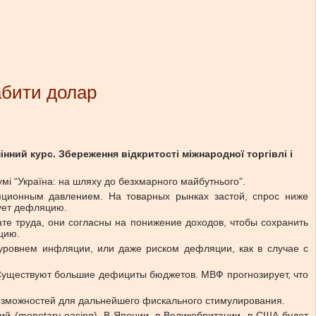
абити долар
ний курс. Збереження відкритості міжнародної торгівлі і
умі “Україна: на шляху до безхмарного майбутнього”.
яционным давлением. На товарных рынках застой, спрос ниже
ует дефляцию.
те труда, они согласны на понижение доходов, чтобы сохранить
цию.
уровнем инфляции, или даже риском дефляции, как в случае с
 Существуют большие дефициты бюджетов. МВФ прогнозирует, что
возможностей для дальнейшего фискального стимулирования.
й (monetary easing). В Японии, в Великобритании, в США будет