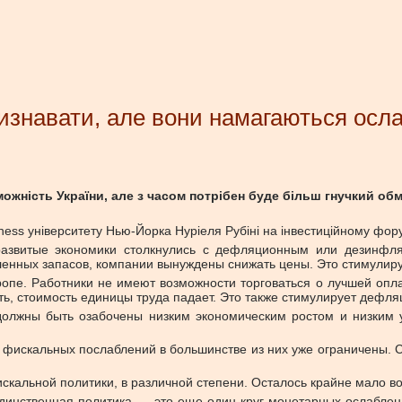
визнавати, але вони намагаються осл
ість України, але з часом потрібен буде більш гнучкий обмін
ness університету Нью-Йорка Нуріеля Рубіні на інвестиційному фор
развитые экономики столкнулись с дефляционным или дезинфл
пленных запасов, компании вынуждены снижать цены. Это стимулир
опе. Работники не имеют возможности торговаться о лучшей опла
ть, стоимость единицы труда падает. Это также стимулирует дефля
олжны быть озабочены низким экономическим ростом и низким 
и фискальных послаблений в большинстве из них уже ограничены.
скальной политики, в различной степени. Осталось крайне мало 
единственная политика — это еще один круг монетарных ослаблени