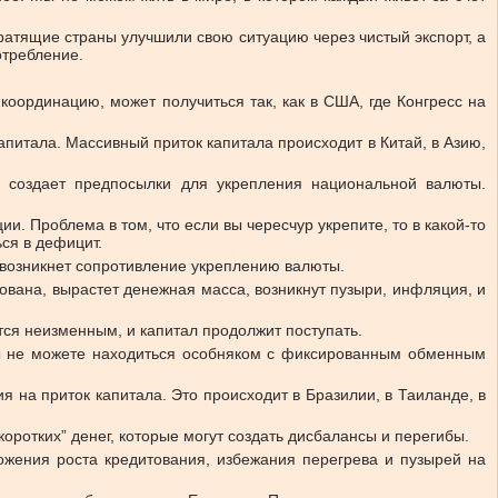
тратящие страны улучшили свою ситуацию через чистый экспорт, а
отребление.
координацию, может получиться так, как в США, где Конгресс на
апитала. Массивный приток капитала происходит в Китай, в Азию,
а создает предпосылки для укрепления национальной валюты.
. Проблема в том, что если вы чересчур укрепите, то в какой-то
ся в дефицит.
 возникнет сопротивление укреплению валюты.
зована, вырастет денежная масса, возникнут пузыри, инфляция, и
ся неизменным, и капитал продолжит поступать.
вы не можете находиться особняком с фиксированным обменным
 на приток капитала. Это происходит в Бразилии, в Таиланде, в
оротких” денег, которые могут создать дисбалансы и перегибы.
ожения роста кредитования, избежания перегрева и пузырей на