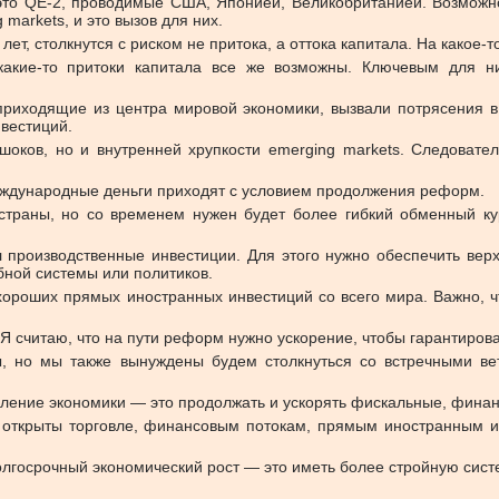
это QE-2, проводимые США, Японией, Великобританией. Возможно,
markets, и это вызов для них.
ет, столкнутся с риском не притока, а оттока капитала. На какое-
 какие-то притоки капитала все же возможны. Ключевым для ни
приходящие из центра мировой экономики, вызвали потрясения в
вестиций.
шоков, но и внутренней хрупкости emerging markets. Следовате
ждународные деньги приходят с условием продолжения реформ.
страны, но со временем нужен будет более гибкий обменный к
 производственные инвестиции. Для этого нужно обеспечить верх
ебной системы или политиков.
т хороших прямых иностранных инвестиций со всего мира. Важно, 
Я считаю, что на пути реформ нужно ускорение, чтобы гарантиров
, но мы также вынуждены будем столкнуться со встречными вет
вление экономики — это продолжать и ускорять фискальные, фина
ь открыты торговле, финансовым потокам, прямым иностранным 
олгосрочный экономический рост — это иметь более стройную сис