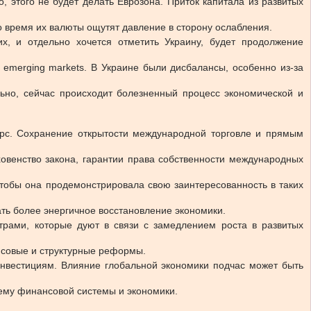
 этого не будет делать Еврозона. Приток капитала из развитых
то время их валюты ощутят давление в сторону ослабления.
х, и отдельно хочется отметить Украину, будет продолжение
 emerging markets. В Украине были дисбалансы, особенно из-за
льно, сейчас происходит болезненный процесс экономической и
урс. Сохранение открытости международной торговле и прямым
овенство закона, гарантии права собственности международных
чтобы она продемонстрировала свою заинтересованность в таких
ать более энергичное восстановление экономики.
рами, которые дуют в связи с замедлением роста в развитых
нсовые и структурные реформы.
инвестициям. Влияние глобальной экономики подчас может быть
тему финансовой системы и экономики.