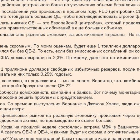
— действия центрального банка по увеличению объема безналичных 
ых послаблений уже произошел в прошлом году. FED (центробанк 
 что готов давать большие QE, чтобы противодействовать строгой 
ать никаких QE, — это Европейский центробанк, который продолжа
купа правительственных облигаций в еще больших объемах.
 большинстве развитых экономик, за исключением Еврозоны. Но в
чень скромным. По моим оценкам, будет еще 1 триллион долларо
ился бы без QE-2. То есть, если без эмиссионных ослаблений он со
 должна вырасти на 2,3%. По-моему, даже это оптимистично. Н
1 триллионе долларов свободных избыточных резервов, после п
вать на них только 0,25% годовых.
 возможно, в предложении — мы не знаем. Вероятно, это- комбинац
, который образуется после QE-2?
собности домохозяйств, компаний и банков. Вот почему монетарна
способна решить проблемы с кредитованием.
ов. Со времени выступления Бернанке в Джексон Холле, люди ож
пошли вверх.
 финансовых рынков на реальную экономику произошел через це
дорожали активы, но производство не станет больше.
. Когда на прошлой неделе состоялась встреча МВФ в Вашингтоне
А сделать QE-3 и QE-4, и какими будут их форма и отличительные
ах? Увеличение монетарной базы отразится отчасти на внутренних ц