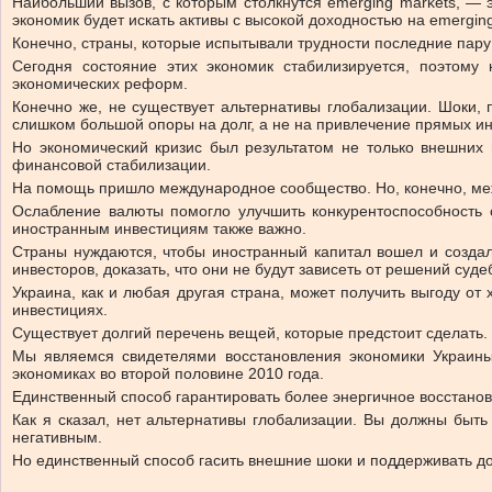
Наибольший вызов, с которым столкнутся emerging markets, — 
экономик будет искать активы с высокой доходностью на emerging 
Конечно, страны, которые испытывали трудности последние пару л
Сегодня состояние этих экономик стабилизируется, поэтому
экономических реформ.
Конечно же, не существует альтернативы глобализации. Шоки, 
слишком большой опоры на долг, а не на привлечение прямых ин
Но экономический кризис был результатом не только внешних 
финансовой стабилизации.
На помощь пришло международное сообщество. Но, конечно, ме
Ослабление валюты помогло улучшить конкурентоспособность 
иностранным инвестициям также важно.
Страны нуждаются, чтобы иностранный капитал вошел и создал
инвесторов, доказать, что они не будут зависеть от решений суд
Украина, как и любая другая страна, может получить выгоду о
инвестициях.
Существует долгий перечень вещей, которые предстоит сделать. 
Мы являемся свидетелями восстановления экономики Украины
экономиках во второй половине 2010 года.
Единственный способ гарантировать более энергичное восстано
Как я сказал, нет альтернативы глобализации. Вы должны быт
негативным.
Но единственный способ гасить внешние шоки и поддерживать д