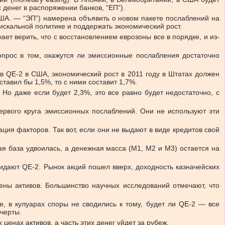
денег в распоряжении банков, “ЕП”).
США. — “ЭП”) намерена объявить о новом пакете послаблений на
фискальной политике и поддержать экономический рост.
ет верить, что с восстановлением еврозоны все в порядке, и из-
опрос в том, окажутся ли эмиссионные послабления достаточно
в QE-2 в США, экономический рост в 2011 году в Штатах должен
ставил бы 1,5%, то с ними составит 1,7%.
о даже если будет 2,3%, это все равно будет недостаточно, с
ервого круга эмиссионных послаблений. Они не используют эти
ия факторов. Так вот, если они не выдают в виде кредитов свой
я база удвоилась, а денежная масса (М1, М2 и М3) остается на
идают QE-2. Рынок акций пошел вверх, доходность казначейских
ны активов. Большинство научных исследований отмечают, что
, в кулуарах споры не сводились к тому, будет ли QE-2 — все
 черты.
енах активов, а часть этих денег уйдет за рубеж.