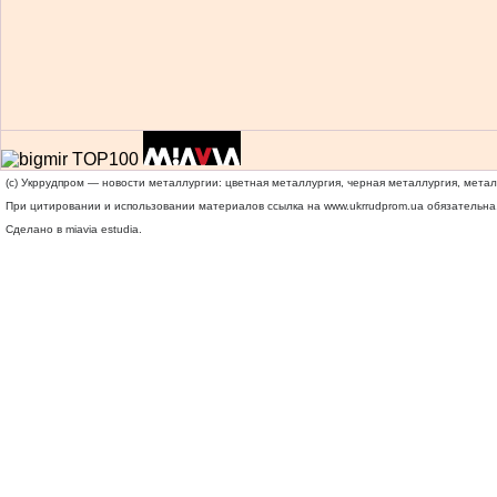
(c) Укррудпром — новости металлургии: цветная металлургия, черная металлургия, мета
При цитировании и использовании материалов ссылка на
www.ukrrudprom.ua
обязательна.
Сделано в miavia estudia.