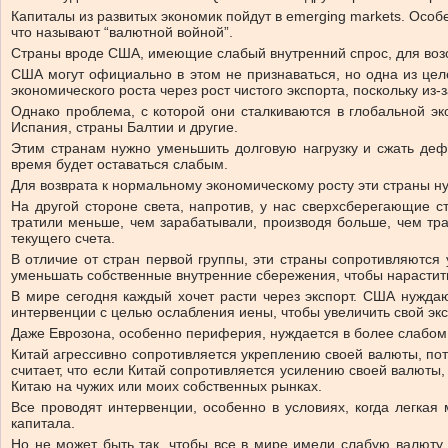
Капиталы из развитых экономик пойдут в emerging markets. Особ
что называют “валютной войной”.
Страны вроде США, имеющие слабый внутренний спрос, для воз
США могут официально в этом не признаваться, но одна из цел
экономического роста через рост чистого экспорта, поскольку из
Однако проблема, с которой они сталкиваются в глобальной э
Испания, страны Балтии и другие.
Этим странам нужно уменьшить долговую нагрузку и сжать дефи
время будет оставаться слабым.
Для возврата к нормальному экономическому росту эти страны н
На другой стороне света, напротив, у нас сверхсберегающие 
тратили меньше, чем зарабатывали, производя больше, чем тра
текущего счета.
В отличие от стран первой группы, эти страны сопротивляются
уменьшать собственные внутренние сбережения, чтобы нарастить
В мире сегодня каждый хочет расти через экспорт. США нуждаю
интервенции с целью ослабления иены, чтобы увеличить свой экс
Даже Еврозона, особенно периферия, нуждается в более слабом 
Китай агрессивно сопротивляется укреплению своей валюты, пото
считает, что если Китай сопротивляется усилению своей валюты
Китаю на чужих или моих собственных рынках.
Все проводят интервенции, особенно в условиях, когда легкая
капитала.
Но не может быть так, чтобы все в мире имели слабую валюту,