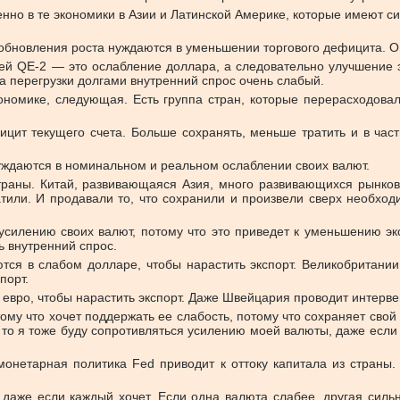
енно в те экономики в Азии и Латинской Америке, которые имеют с
обновления роста нуждаются в уменьшении торгового дефицита. О
ей QE-2 — это ослабление доллара, а следовательно улучшение 
-за перегрузки долгами внутренний спрос очень слабый.
кономике, следующая. Есть группа стран, которые перерасходова
цит текущего счета. Больше сохранять, меньше тратить и в частн
уждаются в номинальном и реальном ослаблении своих валют.
страны. Китай, развивающаяся Азия, много развивающихся рынков
тили. И продавали то, что сохранили и произвели сверх необход
 усилению своих валют, потому что это приведет к уменьшению э
 внутренний спрос.
тся в слабом долларе, чтобы нарастить экспорт. Великобритании
порт.
евро, чтобы нарастить экспорт. Даже Швейцария проводит интерве
му что хочет поддержать ее слабость, потому что сохраняет свой
, то я тоже буду сопротивляться усилению моей валюты, даже если
 монетарная политика Fed приводит к оттоку капитала из стран
 даже если каждый хочет. Если одна валюта слабее, другая силь