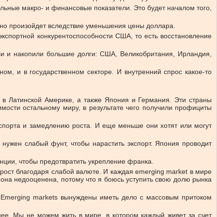
ильные макро- и финансовые показатели. Это будет началом того,
но произойдет вследствие уменьшения цены доллара.
экспортной конкурентоспособности США, то есть восстановление
ли и накопили большие долги: США, Великобритания, Ирландия,
ом, и в государственном секторе. И внутренний спрос какое-то
 в Латинской Америке, а также Япония и Германия. Эти страны
имости остальному миру, в результате чего получили профициты
кспорта и замедлению роста. И еще меньше они хотят или могут
 нужен слабый фунт, чтобы нарастить экспорт. Япония проводит
нции, чтобы предотвратить укрепление франка.
 рост благодаря слабой валюте. И каждая emerging market в мире
 она недооценена, потому что я боюсь уступить свою долю рынка
ы. Emerging markets вынуждены иметь дело с массовым притоком
нее. Мы не можем жить в мире, в котором каждый живет за счет