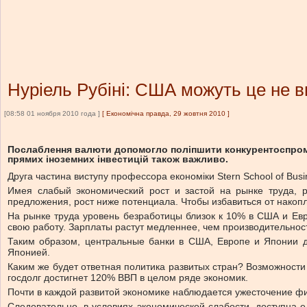
Нуріель Рубіні: США можуть це не 
[08:58 01 ноября 2010 года ]
[
Економічна правда, 29 жовтня 2010
]
Послаблення валюти допомогло поліпшити конкурентоспроможн
прямих іноземних інвестицій також важливо.
Друга частина виступу профессора економіки Stern School of Busi
Имея слабый экономический рост и застой на рынке труда, 
предложения, рост ниже потенциала. Чтобы избавиться от нако
На рынке труда уровень безработицы близок к 10% в США и Евр
свою работу. Зарплаты растут медленнее, чем производительнос
Таким образом, центральные банки в США, Европе и Японии д
Японией.
Каким же будет ответная политика развитых стран? Возможност
госдолг достигнет 120% ВВП в целом ряде экономик.
Почти в каждой развитой экономике наблюдается ужесточение фи
Следовательно, в условиях экономической слабости, доступна 