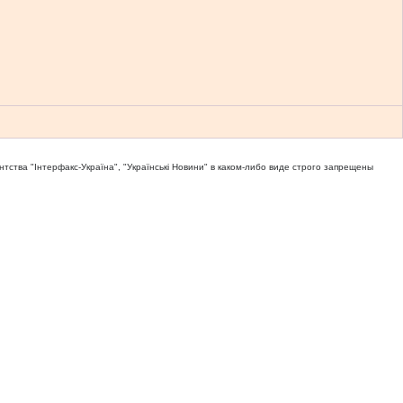
тва "Iнтерфакс-Україна", "Українськi Новини" в каком-либо виде строго запрещены