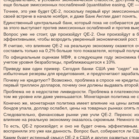
еще больше эмиссионных послаблений (quantitative easing, QE 
Точнее, это уже будет QE-2, поскольку первый круг эмиссионн
своей встрече в начале ноября, и даже Банк Англии дает понять,
Единственный центральный банк, который пока не собирается дел
за этого выступает против эмиссионных ослаблений и против вы
Вопрос уже не стоит, где произойдут QE-2. Они произойдут в
эффективными, чтобы возродить уверенный экономический рост.
Я считаю, что влияние QE-2 на реальную экономику окажется о
составить только на 0,2% больше того показателя, который получ
По официальным оценкам МВФ, в следующем году экономика США
учетом уровня безработицы, приближающегося к 10%.
Приведу вам один пример. Сегодня банки США уже “сидят” на 
избыточные резервы для кредитования, и предпочитают зарабаты
Почему не кредитуют? Возможно, проблема в спросе не кредиты,
первый триллион долларов, почему они должны выдавать второй
Проблема не в недостатке ликвидности. Проблема в платежеспо
том же уровне или даже уменьшается. Монетарная политика не 
Конечно же, монетарная политика имеет влияние на цены актив
бондов упала, доллар ослабел, цены на товарных рынках опять 
Следовательно, финансовые рынки уже учли QE-2. Перенос из
влияние на реальную экономику оказалось скромным. Немного по
То есть, QE-2 произойдет, и оно не будет очень эффективным
восприняли это уже как данность. Вопрос был, собираются ли СШ
Каким будет истинный смысл QE-2 в США и других развитых стран