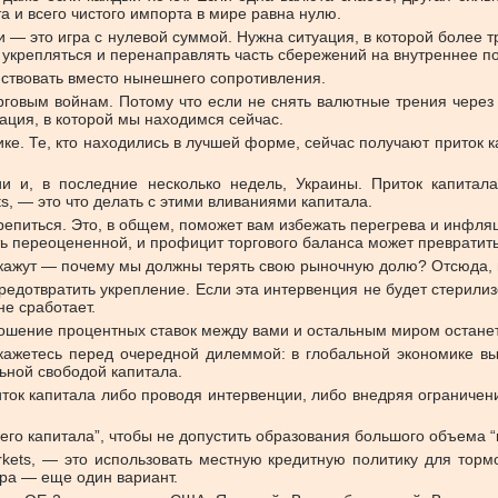
та и всего чистого импорта в мире равна нулю.
и — это игра с нулевой суммой. Нужна ситуация, в которой более 
укрепляться и перенаправлять часть сбережений на внутреннее п
йствовать вместо нынешнего сопротивления.
говым войнам. Потому что если не снять валютные трения через 
ация, в которой мы находимся сейчас.
е. Те, кто находились в лучшей форме, сейчас получают приток к
и и, в последние несколько недель, Украины. Приток капитал
s, — это что делать с этими вливаниями капитала.
епиться. Это, в общем, поможет вам избежать перегрева и инфляции
ть переоцененной, и профицит торгового баланса может превратить
е скажут — почему мы должны терять свою рыночную долю? Отсюда,
редотвратить укрепление. Если эта интервенция не будет стерили
не сработает.
ошение процентных ставок между вами и остальным миром останет
окажетесь перед очередной дилеммой: в глобальной экономике 
ьной свободой капитала.
ток капитала либо проводя интервенции, либо внедряя ограничения
его капитала”, чтобы не допустить образования большого объема “к
rkets, — это использовать местную кредитную политику для торм
ора — еще один вариант.