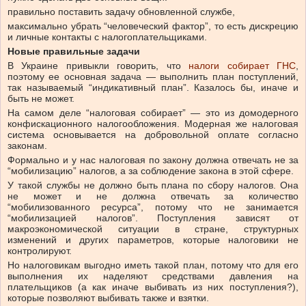
правильно поставить задачу обновленной службе,
максимально убрать “человеческий фактор”, то есть дискрецию
и личные контакты с налогоплательщиками.
Новые правильные задачи
В Украине привыкли говорить, что
налоги собирает ГНС
,
поэтому ее основная задача — выполнить план поступлений,
так называемый “индикативный план”. Казалось бы, иначе и
быть не может.
На самом деле “налоговая собирает” — это из домодерного
конфискационного налогообложения. Модерная же налоговая
система основывается на добровольной оплате согласно
законам.
Формально и у нас налоговая по закону должна отвечать не за
“мобилизацию” налогов, а за соблюдение закона в этой сфере.
У такой службы не должно быть плана по сбору налогов. Она
не может и не должна отвечать за количество
“мобилизованного ресурса”, потому что не занимается
“мобилизацией налогов”. Поступления зависят от
макроэкономической ситуации в стране, структурных
изменений и других параметров, которые налоговики не
контролируют.
Но налоговикам выгодно иметь такой план, потому что для его
выполнения их наделяют средствами давления на
плательщиков (а как иначе выбивать из них поступления?),
которые позволяют выбивать также и взятки.