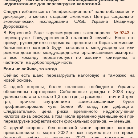
недостаточное для перезагрузки налоговой.
Следует избавиться от “конфискационного” налогообложения и
дискреции, отмечает старший экономист Центра социально-
экономических исследований CASE Украина Владимир
Дубровский.
В Верховной Раде зарегистрирован законопроект
№9243
о
перезагрузке Государственной налоговой службы. Если его
примут, руководителя ведомства предстоит отбирать комиссии,
большинство которой будут составлять международные или
рекомендованные международными организациями эксперты,
а всю команду переаттестуют по жестким критериям, в
частности, на добропорядочность.
Если не сейчас, то когда
Сейчас есть шанс перезагрузить налоговую и таможню на
новой основе.
С одной стороны, более половины госбюджета Украины
обеспечены партнерами. Собственные доходы в 2023 году
должны составить около 1,3 трлн грн, а расходы — почти 3 трлн
грн, причем внутренними заимствованиями будет
профинансировано чуть более 90 млрд грн дефицита.
Следовательно, цена риска временного недополучения
налогов из-за реформ, в том числе временно уменьшенной при
перезагрузке эффективности фискальных органов, — меньше.
С другой стороны, без основной части проверок, которые
приостановили с марта 2022-го как неуместные во время
большой войны, в военном 2022 году, несмотря на