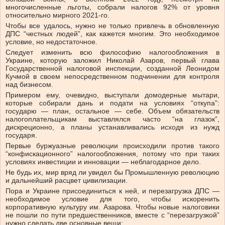
многочисленные льготы, собрали налогов 92% от уровня
относительно мирного 2021-го.
Чтобы все удалось, нужно не только привлечь в обновленную
ДПС “честных людей”, как кажется многим. Это необходимое
условие, но недостаточное.
Следует изменить всю философию налогообложения в
Украине, которую заложил Николай Азаров, первый глава
Государственной налоговой инспекции, созданной Леонидом
Кучмой в своем непосредственном подчинении для контроля
над бизнесом.
Примером ему, очевидно, выступали домодерные мытари,
которые собирали дань и подати на условиях “откупа”:
государю — план, остальное — себе. Объем обязательств
налогоплательщикам выставлялся часто “на глазок”,
дискреционно, а планы устанавливались исходя из нужд
государя.
Первые буржуазные революции происходили против такого
“конфискационного” налогообложения, потому что при таких
условиях инвестиции и инновации — неблагодарное дело.
Не будь их, мир вряд ли увидел бы Промышленную революцию
и дальнейший расцвет цивилизации.
Пора и Украине присоединиться к ней, и перезагрузка ДПС —
необходимое условие для того, чтобы искоренить
корпоративную культуру им. Азарова. Чтобы новые налоговики
не пошли по пути предшественников, вместе с “перезагрузкой”
нужно сделать две основные вещи: