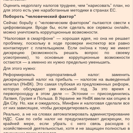
Оценить недоплату налогов труднее, чем “нарисовать” план, но
для этого есть уже наработанные методики в странах ЕС.
Побороть “человеческий фактор”
Сейчас борьбу с “человеческим фактором” пытаются свести к
цифровизации. Вроде бы, если сделать все сервисы онлайн,
можно уничтожить коррупционные возможности.
“Налоговая в смартфоне” — хорошая идея, но она не решает
проблему, поскольку в ходе проверки инспектор все равно
контактирует с плательщиком. Если он/она к тому же имеет
дискрецию (возможность решать вопрос по своему
усмотрению), то основные коррупционные возможности
остаются — а именно их нужно предельно уменьшить.
Для этого нужно:
Реформировать корпоративный налог: заменить
дискреционный налог на прибыль — налогом на выведенный
капитал (НнВК). Это самая глубокая из предложенных реформ,
которую обсуждают уже восьмой год. За это время к
первопроходцу в этом деле — Эстонии — присоединились
Латвия, Грузия и Польша. В Украине же НнВК ввели как опцию в
Дія.City. Но, как и ожидалось, Минфин и налоговая сделали все
от них зависящее, чтобы дискредитировать идею.
Реально, а не на словах автоматизировать администрирование
НДС. Сам по себе налог не предусматривает дискреции, по
крайней мере, если убрать с него связь расходов с
хозяйственной деятельностью, хотя и не защищен полностью в