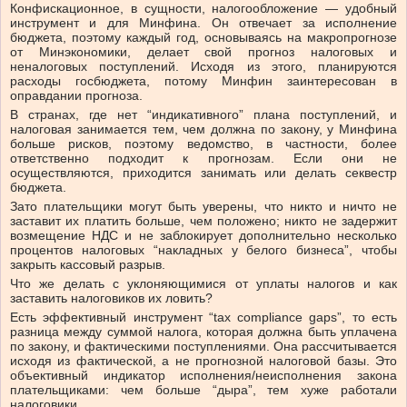
Конфискационное, в сущности, налогообложение — удобный
инструмент и для Минфина. Он отвечает за исполнение
бюджета, поэтому каждый год, основываясь на макропрогнозе
от Минэкономики, делает свой прогноз налоговых и
неналоговых поступлений. Исходя из этого, планируются
расходы госбюджета, потому Минфин заинтересован в
оправдании прогноза.
В странах, где нет “индикативного” плана поступлений, и
налоговая занимается тем, чем должна по закону, у Минфина
больше рисков, поэтому ведомство, в частности, более
ответственно подходит к прогнозам. Если они не
осуществляются, приходится занимать или делать секвестр
бюджета.
Зато плательщики могут быть уверены, что никто и ничто не
заставит их платить больше, чем положено; никто не задержит
возмещение НДС и не заблокирует дополнительно несколько
процентов налоговых “накладных у белого бизнеса”, чтобы
закрыть кассовый разрыв.
Что же делать с уклоняющимися от уплаты налогов и как
заставить налоговиков их ловить?
Есть эффективный инструмент “tax compliance gaps”, то есть
разница между суммой налога, которая должна быть уплачена
по закону, и фактическими поступлениями. Она рассчитывается
исходя из фактической, а не прогнозной налоговой базы. Это
объективный индикатор исполнения/неисполнения закона
плательщиками: чем больше “дыра”, тем хуже работали
налоговики.