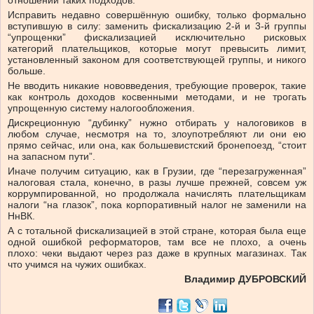
отношении таких подходов.
Исправить недавно совершённую ошибку, только формально
вступившую в силу: заменить фискализацию 2-й и 3-й группы
“упрощенки” фискализацией исключительно рисковых
категорий плательщиков, которые могут превысить лимит,
установленный законом для соответствующей группы, и никого
больше.
Не вводить никакие нововведения, требующие проверок, такие
как контроль доходов косвенными методами, и не трогать
упрощенную систему налогообложения.
Дискреционную “дубинку” нужно отбирать у налоговиков в
любом случае, несмотря на то, злоупотребляют ли они ею
прямо сейчас, или она, как большевистский бронепоезд, “стоит
на запасном пути”.
Иначе получим ситуацию, как в Грузии, где “перезагруженная”
налоговая стала, конечно, в разы лучше прежней, совсем уж
коррумпированной, но продолжала начислять плательщикам
налоги “на глазок”, пока корпоративный налог не заменили на
НнВК.
А с тотальной фискализацией в этой стране, которая была еще
одной ошибкой реформаторов, там все не плохо, а очень
плохо: чеки выдают через раз даже в крупных магазинах. Так
что учимся на чужих ошибках.
Владимир ДУБРОВСКИЙ