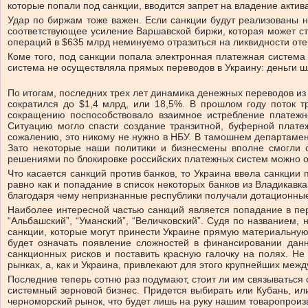
которые попали под санкции, вводится запрет на владение актив
Удар по биржам тоже важен. Если санкции будут реализованы н
соответствующее усиление Варшавской биржи, которая может ст
операций в $635 млрд неминуемо отразиться на ликвидности оте
Коме того, под санкции попала электронная платежная система
система не осуществляла прямых переводов в Украину: деньги шл
По итогам, последних трех лет динамика денежных переводов из 
сократился до $1,4 млрд, или 18,5%. В прошлом году поток 
сокращению поспособствовало взаимное истребление платежн
Ситуацию могло спасти создание транзитной, буферной плате
сожалению, это никому не нужно в НБУ. В тамошнем департаме
Зато некоторые наши политики и бизнесмены вполне смогли о
решениями по блокировке российских платежных систем можно оц
Что касается санкций против банков, то Украина ввела санкции 
равно как и попадание в список некоторых банков из Владикавк
благодаря чему непризнанные республики получали дотационные 
Наиболее интересной частью санкций является попадание в переч
“Альбашский”, “Уманский”, “Величковский”. Судя по названием,
санкции, которые могут принести Украине прямую материальную
будет означать появление сложностей в финансировании данн
санкционных рисков и поставить красную галочку на полях. Н
рынках, а, как и Украина, привлекают для этого крупнейших меж
Последние теперь сотню раз подумают, стоит ли им связываться с
системный зерновой бизнес. Придется выбирать или Кубань, ил
черноморский рынок, что будет лишь на руку нашим товаропроиз