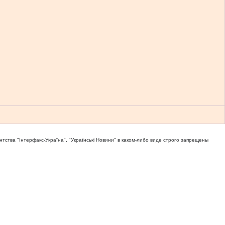
тва "Iнтерфакс-Україна", "Українськi Новини" в каком-либо виде строго запрещены