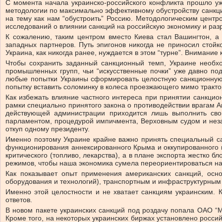
С момента начала украинско-российского конфликта прошло уж
методологии по максимально эффективному обустройству санкци
на тему как нам “обустроить” Россию. Методологическим цент
исследований о влиянии санкций на российскую экономику и раз
К сожалению, таким центром вместо Киева стал Вашингтон, а
западных партнеров. Путь эпигонов никогда не приносил стойк
Украина, как никогда ранее, нуждается в этом “турне”. Внимание
Чтобы сохранить заданный санкционный темп, Украине необхо
промышленных групп, чьи “искусственные почки” уже давно по
любые попытки Украины сформировать целостную санкционную 
попытку вставить соломинку в колеса проезжающего мимо трактор
Как избежать влияние частного интереса при принятии санкцио
рамки специально принятого закона о противодействии врагам А
действующей администрации приходится лишь выполнить сво
парламентом, процедурой импичмента, Верховным судом и незав
откуп одному президенту.
Именно поэтому Украине крайне важно принять специальный са
функционирования аннексированного Крыма и оккупированного ю
критического (топливо, лекарства), а в плане экспорта жестко 
режимов, чтобы наша экономика сумела переориентироваться на
Как показывает опыт применения американских санкций, осно
оборудования и технологий), транспортным и инфраструктурным с
Именно этой целостности и не хватает санкциям украинским.
ответов.
В новом пакете украинских санкций под роздачу попала ОАО “
Кроме того, на некоторых украинских биржах установлено росси