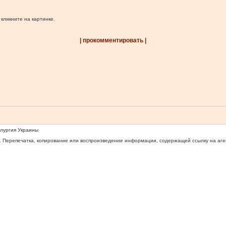
 кликните на картинке.
| прокомментировать |
ллургия Украины
 Перепечатка, копирование или воспроизведение информации, содержащей ссылку на агентс