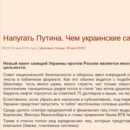
Напугать Путина. Чем украинские с
[08:15 30 мая 2018 года ]
[
Деловая столица, 29 мая 2018
]
Новый пакет санкций Украины против России является несо
цельности.
Совет национальной безопасности и обороны ввел очередной па
текста в табличном формате. Как это обычно водится с подоб
Шекспиру: “есть много шума, много страсти, нет только смыс
пополнение санкционных рядов почти в стиле “мы котов душили,
баррель нефти торгуется за отметкой 75 долларов и выше, на лю
Естественно, если убрать все наносное и субъективное, под пе
Украине предстоит запустить “в табло” восточному соловью-разбо
Среди целого спектра предприятий и физических лиц стоит выд
Керимова, Виктора Вексельберга и главы правления банка ВТБ А
Также в список попал ряд юридических лиц, которые предста
компании (биржи, платежные системы).