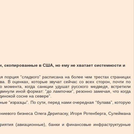
, скопированные в США, но ему не хватает системности и
я порция “сладкого” расписана на более чем трестах страницах
. В оценках, которые звучат сейчас со всех сторон, почти по
о момента, когда санкции удушат русского медведя, встретили
винули иной формат: “до лампочки”, резонно замечая, что когда
динокой сосне на севере”.
ые “изразцы”. По сути, перед нами очередная “булава”, которую
ниевого бизнеса Олега Дерипаску, Игоря Ротенберга, Сулеймана
приятия (авиационные), банки и финансовые инфраструктурные