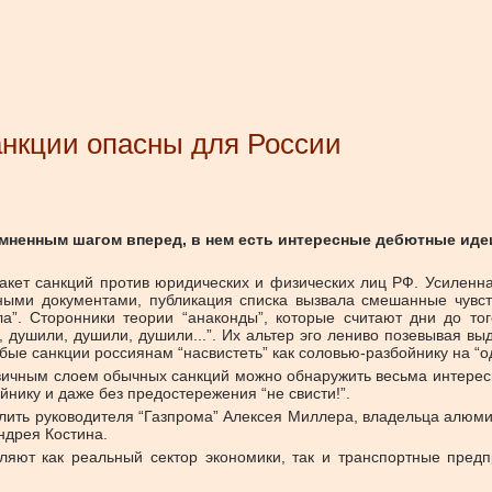
анкции опасны для России
мненным шагом вперед, в нем есть интересные дебютные идеи
кет санкций против юридических и физических лиц РФ. Усиленна
ными документами, публикация списка вызвала смешанные чувства
ла”. Сторонники теории “анаконды”, которые считают дни до тог
 душили, душили, душили...”. Их альтер эго лениво позевывая выд
бые санкции россиянам “насвистеть” как соловью-разбойнику на “о
рвичным слоем обычных санкций можно обнаружить весьма интересн
йнику и даже без предостережения “не свисти!”.
елить руководителя “Газпрома” Алексея Миллера, владельца алюми
ндрея Костина.
вляют как реальный сектор экономики, так и транспортные пред