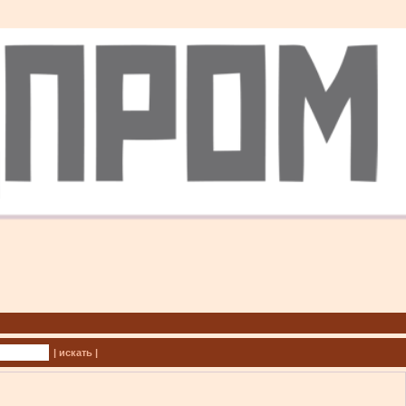
| искать |