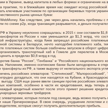
ами в Украине, вывод капитала в любых формах и ограничение на в
а практике, то в ближайшее время нас ожидает исход российской
ать ключевым участником по организации биржевых торгов украинс
чественного рынка ценных бумаг.
 WebMoney. Как следствие, уже через день начались проблемы с
и по схеме р2р, когда транзакция разрывается, а деньги получател
РФ в Украину неуклонно сокращалась: в 2015 г. они составили $1,
трансфертов из России к нам уменьшился до $1,3 млрд, что сос
ой инфраструктуры, когда Киев запрещал российские платежные
жной системы в Беларуси, нечто наподобие платежного хаба, те
нте платежных систем больше озабочены запуском в оборот цифро
рганизовать транспортный хаб в Гомеле для перелетов в Моск
енить в пределах $0,8 млрд в год.
против банка “Россия”, “Генбанка” и “Российского национального 
аза. Напомним, именно осетинские банки были заподозрены в откр
трансферты из РФ, а также выручку от нелегального экспорта угля
ень российских элеваторов: “Степнянский”, “Малороссийский”, “К
 нетрудно догадаться, что они находятся на Кубани, в Краснодарс
 выгоду. США еще ранее ввели санкции против российских элевато
ых компаний, особенно в части их кредитования, ведь теперь р
е каждый кредитный комитет после этого примет решение кредито
дународных зерновых трейдеров.
 элеваторами, которые попали под санкции, ведь можно получить п
и наше Причерноморье. В свою очередь, ухудшение логистики и 
водителям, которые смогут получить дополнительную прибыль.