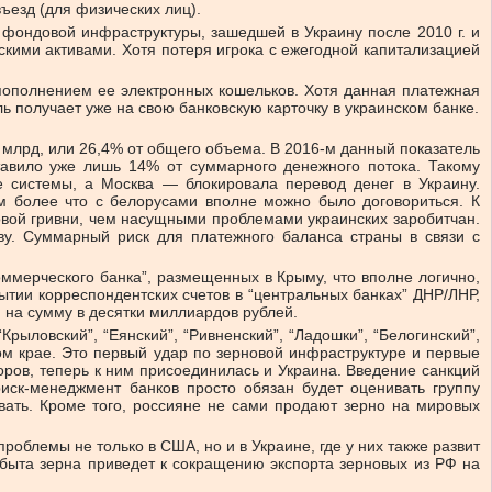
ъезд (для физических лиц).
 фондовой инфраструктуры, зашедшей в Украину после 2010 г. и
кими активами. Хотя потеря игрока с ежегодной капитализацией
 пополнением ее электронных кошельков. Хотя данная платежная
ь получает уже на свою банковскую карточку в украинском банке.
8 млрд, или 26,4% от общего объема. В 2016-м данный показатель
тавило уже лишь 14% от суммарного денежного потока. Такому
 системы, а Москва — блокировала перевод денег в Украину.
м более что с белорусами вполне можно было договориться. К
вой гривни, чем насущными проблемами украинских заробитчан.
ву. Суммарный риск для платежного баланса страны в связи с
коммерческого банка”, размещенных в Крыму, что вполне логично,
ытии корреспондентских счетов в “центральных банках” ДНР/ЛНР,
 на сумму в десятки миллиардов рублей.
рыловский”, “Еянский”, “Ривненский”, “Ладошки”, “Белогинский”,
ком крае. Это первый удар по зерновой инфраструктуре и первые
ров, теперь к ним присоединилась и Украина. Введение санкций
иск-менеджмент банков просто обязан будет оценивать группу
вать. Кроме того, россияне не сами продают зерно на мировых
роблемы не только в США, но и в Украине, где у них также развит
сбыта зерна приведет к сокращению экспорта зерновых из РФ на