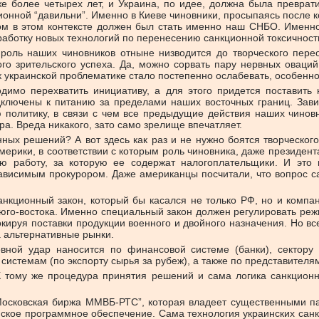
е более четырех лет, и Украина, по идее, должна была преврат
онной “давильни”. Именно в Киеве чиновники, просыпаясь после 
ром в этом контексте должен был стать именно наш СНБО. Именно
работку новых технологий по перенесению санкционной токсичности
 роль наших чиновников отныне низводится до творческого пер
ого зрительского успеха. Да, можно сорвать пару нервных овац
 к украинской проблематике стало постепенно ослабевать, особенн
димо перехватить инициативу, а для этого придется поставит
дключены к питанию за пределами наших восточных границ. Зави
политику, в связи с чем все предыдущие действия наших чиновн
а. Вреда никакого, зато само зрелище впечатляет.
нных решений? А вот здесь как раз и не нужно боятся творческог
мерики, в соответствии с которым роль чиновника, даже президент
ю работу, за которую ее содержат налогоплательщики. И это
исимым прокурором. Даже американцы посчитали, что вопрос сан
нкционный закон, который бы касался не только РФ, но и комп
го-востока. Именно специальный закон должен регулировать реж
блокируя поставки продукции военного и двойного назначения. Но 
 альтернативные рынки.
вной удар наносится по финансовой системе (банки), сектору
истемам (по экспорту сырья за рубеж), а также по представителям
 К тому же процедура принятия решений и сама логика санкцион
Московская биржа ММВБ-РТС”, которая владеет существенными п
йское программное обеспечение. Сама технология украинских санк