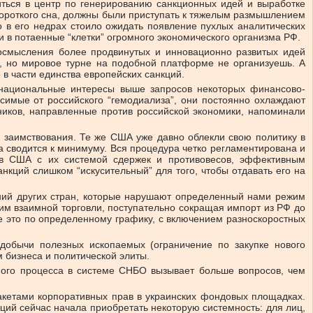
иться в центр по генерированию санкционных идей и выработке
короткого сна, должны были приступать к тяжелым размышлением
 в его недрах стоило ожидать появление пухлых аналитических
 в потаенные “клетки” огромного экономического организма РФ.
еосмысления более продвинутых и инновационно развитых идей
ий, но мировое турне на подобной платформе не организуешь. А
о в части единства европейских санкций.
ь национальные интересы выше запросов некоторых финансово-
симые от российского “гемодиализа”, они постоянно охлаждают
иков, направленные против российской экономики, напоминали
о заимствования. Те же США уже давно облекли свою политику в
а сводится к минимуму. Вся процедура четко регламентирована и
 в США с их системой сдержек и противовесов, эффективным
кций слишком “искусительный” для того, чтобы отдавать его на
аний других стран, которые нарушают определенный нами режим
им взаимной торговли, поступательно сокращая импорт из РФ до
все это по определенному графику, с включением разноскоростных
 добычи полезных ископаемых (ограничение по закупке нового
 бизнеса и политической элиты.
ного процесса в системе СНБО вызывает больше вопросов, чем
акетами корпоративных прав в украинских фондовых площадках.
ций сейчас начала приобретать некоторую системность: для лиц,