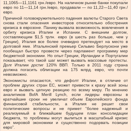
11,1065—11,1161 грн./евро. На наличном рынке банки покупали
евро по 11—11,14 грн./евро, продавали — по 11,22—11,40 грн./
евро.
Причиной головокружительного падения валюты Старого Света
снова стали опасения инвесторов относительно обострения
кризиса в еврозоне. Панику вызвала возможность вовлечения в
орбиту кризиса Италии и Испании. С внешним долгом,
составляющим $1,5 трлн. евро (в шесть раз больше, чем у
Греции), Италия все более очевидно претендует на место в
долговой яме. Итальянский премьер Сильвио Берлускони уже
пообещал быстро провести через парламент программу мер
бюджетной экономии. Но опыт Греции, Ирландии и Португалии
показывает, что такой шаг может вызвать массовые протесты.
Долг Италии достиг 120% ВВП. Только в 2011 году страна
должна погасить облигации на 175 млрд. евро, что почти
невозможно.
Экономисты опасаются, что дефолт Италии, в отличие от
проблем других стран ЕС, может привести к краху всей зоны
евро и вызвать цепную реакцию по всему миру. По мнению
аналитиков BofA Merill Lynch, если лидеры еврозоны в
кратчайшие сроки не увеличат объем Европейского фонда
финансовой стабильности, а Италия не решит свои
политические вопросы и не примет “более надежный и
реализуемый в ближайшем будущем план консолидации
бюджета, то проблемы могут вылиться в масштабный кризис
для мировой экономики и существенно подорвать позиции
евро”.