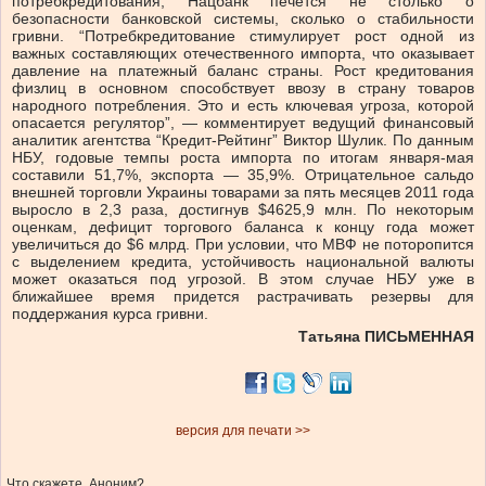
потребкредитования, Нацбанк печется не столько о
безопасности банковской системы, сколько о стабильности
гривни. “Потребкредитование стимулирует рост одной из
важных составляющих отечественного импорта, что оказывает
давление на платежный баланс страны. Рост кредитования
физлиц в основном способствует ввозу в страну товаров
народного потребления. Это и есть ключевая угроза, которой
опасается регулятор”, — комментирует ведущий финансовый
аналитик агентства “Кредит-Рейтинг” Виктор Шулик. По данным
НБУ, годовые темпы роста импорта по итогам января-мая
составили 51,7%, экспорта — 35,9%. Отрицательное сальдо
внешней торговли Украины товарами за пять месяцев 2011 года
выросло в 2,3 раза, достигнув $4625,9 млн. По некоторым
оценкам, дефицит торгового баланса к концу года может
увеличиться до $6 млрд. При условии, что МВФ не поторопится
с выделением кредита, устойчивость национальной валюты
может оказаться под угрозой. В этом случае НБУ уже в
ближайшее время придется растрачивать резервы для
поддержания курса гривни.
Татьяна ПИСЬМЕННАЯ
версия для печати >>
Что скажете, Аноним?