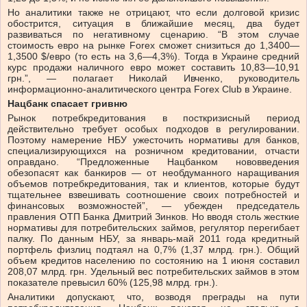
Но аналитики также не отрицают, что если долговой кризис
обострится, ситуация в ближайшие месяц, два будет
развиваться по негативному сценарию. “В этом случае
стоимость евро на рынке Forex сможет снизиться до 1,3400—
1,3500 $/евро (то есть на 3,6—4,3%). Тогда в Украине средний
курс продажи наличного евро может составить 10,83—10,91
грн.”, — полагает Николай Ивченко, руководитель
информационно-аналитического центра Forex Club в Украине.
Нацбанк спасает гривню
Рынок потребкредитования в посткризисный период
действительно требует особых подходов в регулировании.
Поэтому намерение НБУ ужесточить нормативы для банков,
специализирующихся на розничном кредитовании, отчасти
оправдано. “Предложенные Нацбанком нововведения
обезопасят как банкиров — от необдуманного наращивания
объемов потребкредитования, так и клиентов, которые будут
тщательнее взвешивать соотношение своих потребностей и
финансовых возможностей”, — убежден председатель
правления ОТП Банка Дмитрий Зинков. Но вводя столь жесткие
нормативы для потребительских займов, регулятор перегибает
палку. По данным НБУ, за январь-май 2011 года кредитный
портфель физлиц подтаял на 0,7% (1,37 млрд. грн.). Общий
объем кредитов населению по состоянию на 1 июня составил
208,07 млрд. грн. Удельный вес потребительских займов в этом
показателе превысил 60% (125,98 млрд. грн.).
Аналитики допускают, что, возводя преграды на пути