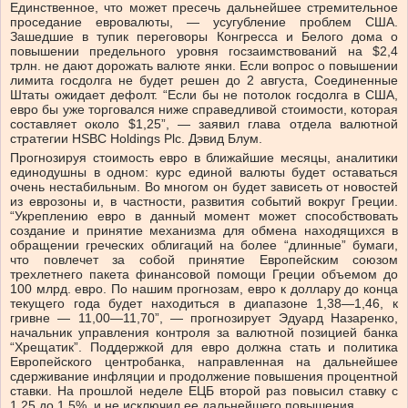
Единственное, что может пресечь дальнейшее стремительное
проседание евровалюты, — усугубление проблем США.
Зашедшие в тупик переговоры Конгресса и Белого дома о
повышении предельного уровня госзаимствований на $2,4
трлн. не дают дорожать валюте янки. Если вопрос о повышении
лимита госдолга не будет решен до 2 августа, Соединенные
Штаты ожидает дефолт. “Если бы не потолок госдолга в США,
евро бы уже торговался ниже справедливой стоимости, которая
составляет около $1,25”, — заявил глава отдела валютной
стратегии HSBC Holdings Plc. Дэвид Блум.
Прогнозируя стоимость евро в ближайшие месяцы, аналитики
единодушны в одном: курс единой валюты будет оставаться
очень нестабильным. Во многом он будет зависеть от новостей
из еврозоны и, в частности, развития событий вокруг Греции.
“Укреплению евро в данный момент может способствовать
создание и принятие механизма для обмена находящихся в
обращении греческих облигаций на более “длинные” бумаги,
что повлечет за собой принятие Европейским союзом
трехлетнего пакета финансовой помощи Греции объемом до
100 млрд. евро. По нашим прогнозам, евро к доллару до конца
текущего года будет находиться в диапазоне 1,38—1,46, к
гривне — 11,00—11,70”, — прогнозирует Эдуард Назаренко,
начальник управления контроля за валютной позицией банка
“Хрещатик”. Поддержкой для евро должна стать и политика
Европейского центробанка, направленная на дальнейшее
сдерживание инфляции и продолжение повышения процентной
ставки. На прошлой неделе ЕЦБ второй раз повысил ставку с
1,25 до 1,5%, и не исключил ее дальнейшего повышения.