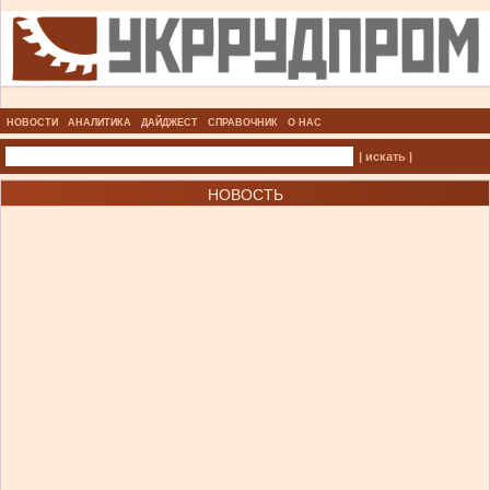
НОВОСТИ
АНАЛИТИКА
ДАЙДЖЕСТ
СПРАВОЧНИК
О НАС
| искать |
НОВОСТЬ