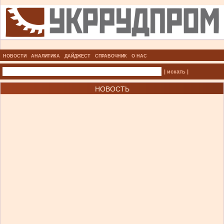
НОВОСТИ
АНАЛИТИКА
ДАЙДЖЕСТ
СПРАВОЧНИК
О НАС
| искать |
НОВОСТЬ