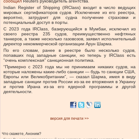
сообщил
Reuters руководитель агентства.
Indian Register of Shipping (IRClass) входит в число ведущих
мировых сертификаторов судов. Исключение из его реестра,
вероятно, затруднит для судна получение страховки и
потенциальный доступ в порты.
С 2023 года IRClass, базирующийся в Мумбаи, исключил из
своего реестра 235 судов, преимущественно нефтяных
танкеров, а также несколько газовозов, заявил исполнительный
директор некоммерческой организации Арун Шарма.
По его словам, ранее в реестре было несколько судов,
попавших под западные санкции, но теперь у IRClass есть
“очень комплексная” санкционная политика.
“Примерно с 2023 года мы не принимаем никаких судов, на
которые наложены какие-либо санкции — будь то санкции США,
Европы или Великобритании”, — сказал Шарма, имея в виду
западные санкции против России из-за ее вторжения в Украину
и против Ирана из-за его ядерной программы и другой
деятельности.
версия для печати >>
Что скажете, Аноним?