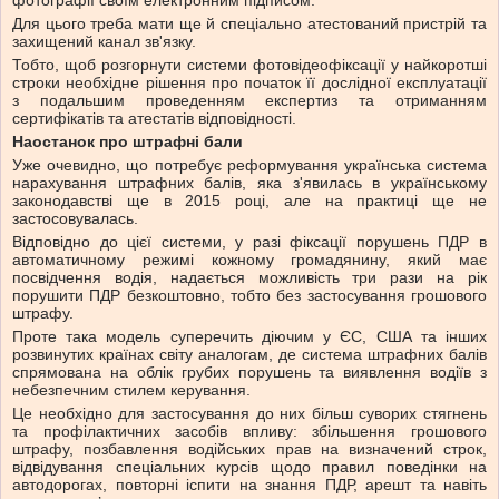
фотографії своїм електронним підписом.
Для цього треба мати ще й спеціально атестований пристрій та
захищений канал зв'язку.
Тобто, щоб розгорнути системи фотовідеофіксації у найкоротші
строки необхідне рішення про початок її дослідної експлуатації
з подальшим проведенням експертиз та отриманням
сертифікатів та атестатів відповідності.
Наостанок про штрафні бали
Уже очевидно, що потребує реформування українська система
нарахування штрафних балів, яка з'явилась в українському
законодавстві ще в 2015 році, але на практиці ще не
застосовувалась.
Відповідно до цієї системи, у разі фіксації порушень ПДР в
автоматичному режимі кожному громадянину, який має
посвідчення водія, надається можливість три рази на рік
порушити ПДР безкоштовно, тобто без застосування грошового
штрафу.
Проте така модель суперечить діючим у ЄС, США та інших
розвинутих країнах світу аналогам, де система штрафних балів
спрямована на облік грубих порушень та виявлення водіїв з
небезпечним стилем керування.
Це необхідно для застосування до них більш суворих стягнень
та профілактичних засобів впливу: збільшення грошового
штрафу, позбавлення водійських прав на визначений строк,
відвідування спеціальних курсів щодо правил поведінки на
автодорогах, повторні іспити на знання ПДР, арешт та навіть