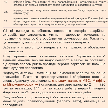
15.
комунального транспорту у разі запровадження надзвичайного стану 
оголошення окремої місцевості зоною надзвичайної екологічної ситуації
порушує схему паркування таким чином, що він блокує проїзд по двох 
16.
смугах руху
протиправно розташований/припаркований на місцях для осіб з інвалідністю,
17.
місцях, відведених рішенням міськради для паркування окремих громадян-
або окремих видів транспорту (наприклад, електромобілів)
Усі ці випадки запобігають створенню заторів, аварійних
ситуацій, що загрожують життю і здоров’ю громадян, та
порушенню прав осіб з особливими можливостями. Фактично,
це випадки зухвалого ігнорування суспільних інтересів.
Забезпечити захист цих інтересів є не правом, а обов'язком
поліцейських.
Тому прогнозоване намагання окремих “правозахисників”
віднайти можливі технічні недосконалості в законі та поставити
під сумнів правомірність протидії “героям парковок” не повинне
мати судових перспектив.
Недопустимі також і махінації та намагання зробити бізнес на
евакуаціях. Плата за транспортування і зберігання авто на
спецмайданчику встановлена
спільним наказом МВС, Мінфіну
та Мінекономрозвитку
і становить для авто вагою до 2 т — 720
грн за евакуацію, 144 грн за кожну добу у перший тиждень
зберігання та 24 грн на добу починаючи з восьмої доби.
Слід пам'ятати, що коли водій з'являється на місці порушення і
може усунути правопорушення (забрати авто), евакуація не
проводиться.