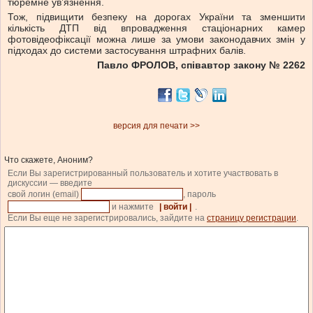
тюремне ув’язнення.
Тож, підвищити безпеку на дорогах України та зменшити
кількість ДТП від впровадження стаціонарних камер
фотовідеофіксації можна лише за умови законодавчих змін у
підходах до системи застосування штрафних балів.
Павло ФРОЛОВ, співавтор закону № 2262
версия для печати >>
Что скажете, Аноним?
Если Вы зарегистрированный пользователь и хотите участвовать в
дискуссии — введите
свой логин (email)
, пароль
и нажмите
| войти |
.
Если Вы еще не зарегистрировались, зайдите на
страницу регистрации
.