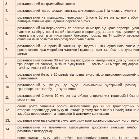
3.
розташований на трамвайних коліях
4.
розташований на естакадах, мостах, шляхопроводах і під ними, у тунелях
розташований на пішохідних переходах і ближче 10 метрів до них з обох 
5.
випадків зупинки для надання переваги в русі
розташований на перехрестях та ближче 10 метрів від краю перехрещуван
частини за відсутності на ній пішохідного переходу, за винятком зупинки 
6.
переваги в русі та зупинки проти бокового проїзду на Т-подібних перехр
суцільна лінія розмітки або розділювальна смуга
розташований на проїзній частині, де відстань між суцільною лінією р
7.
протилежним краєм проїзної частини і транспортним засобом, що зупинив
метрів
розташований ближче 30 метрів від посадкових майданчиків для зупинки
8.
транспортних засобів, а за їх відсутності — ближче 30 метрів від дорож
такої зупинки з обох боків
розташований ближче 10 метрів від позначеного місця виконання дорожніх роб
9.
їх виконання
розташований у місцях, де буде неможливим зустрічний роз'їзд 
10.
транспортного засобу, що зупинився
розташований ближче 10 метрів від виїздів з прилеглих територій і безп
11.
місці виїзду
своїм розташуванням робить неможливим рух інших транспортних з
12.
створює перешкоду для руху пішоходів, у тому числі осіб з інвалідністю на 
засобах пересування та пішоходів із дитячими колясками
13.
розташований на виділеній смузі для руху громадського маршрутного транс
розташований на позначеній відповідними дорожніми знаками та/або
14.
розміткою велодоріжці
перешкоджає руху або роботі снігоприбирального та іншого техн