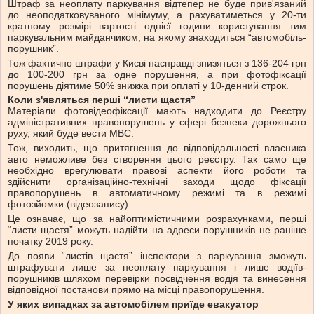
Штраф за неоплату паркування відтепер не буде прив'язаний
до неоподатковуваного мінімуму, а рахуватиметься у 20-ти
кратному розмірі вартості однієї години користування тим
паркувальним майданчиком, на якому знаходиться “автомобіль-
порушник”.
Тож фактично штрафи у Києві насправді знизяться з 136-204 грн
до 100-200 грн за одне порушення, а при фотофіксації
порушень діятиме 50% знижка при оплаті у 10-денний строк.
Коли з'являться перші “листи щастя”
Матеріали фотовідеофіксації мають надходити до Реєстру
адміністративних правопорушень у сфері безпеки дорожнього
руху, який буде вести МВС.
Тож, виходить, що притягнення до відповідальності власника
авто неможливе без створення цього реєстру. Так само ще
необхідно врегулювати правові аспекти його роботи та
здійснити організаційно-технічні заходи щодо фіксації
правопорушень в автоматичному режимі та в режимі
фотозйомки (відеозапису).
Це означає, що за найоптимістичними розрахунками, перші
“листи щастя” можуть надійти на адреси порушників не раніше
початку 2019 року.
До появи “листів щастя” інспектори з паркування зможуть
штрафувати лише за неоплату паркування і лише водіїв-
порушників шляхом перевірки посвідчення водія та винесення
відповідної постанови прямо на місці правопорушення.
У яких випадках за автомобілем приїде евакуатор