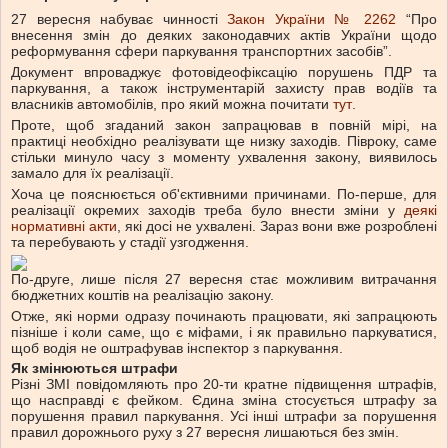
27 вересня набуває чинності
Закон України № 2262
“Про
внесення змін до деяких законодавчих актів України щодо
реформування сфери паркування транспортних засобів”.
Документ впроваджує фотовідеофіксацію порушень ПДР та
паркування, а також інструментарій захисту прав водіїв та
власників автомобілів, про який можна почитати
тут
.
Проте, щоб згаданий закон запрацював в повній мірі, на
практиці необхідно реалізувати ще низку заходів. Півроку, саме
стільки минуло часу з моменту ухвалення закону, виявилось
замало для їх реалізації.
Хоча це пояснюється об'єктивними причинами. По-перше, для
реалізації окремих заходів треба було внести зміни у
деякі
нормативні акти
, які досі не ухвалені. Зараз вони вже розроблені
та перебувають у стадії узгодження.
По-друге, лише після 27 вересня стає можливим витрачання
бюджетних коштів на реалізацію закону.
Отже, які норми одразу починають працювати, які запрацюють
пізніше і коли саме, що є міфами, і як правильно паркуватися,
щоб водія не оштрафував інспектор з паркування.
Як змінюються штрафи
Різні ЗМІ повідомляють про 20-ти кратне підвищення штрафів,
що насправді є фейком. Єдина зміна стосується штрафу за
порушення правил паркування. Усі інші штрафи за порушення
правил дорожнього руху з 27 вересня лишаються без змін.