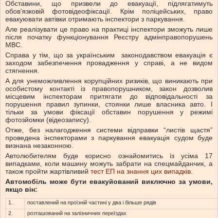
Обставини, що призвели до евакуації, підлягатимуть
обов’язковій фотовідеофіксації. Крім поліцейських, право
евакуювати автівки отримають інспектори з паркування.
Але реалізувати це право на практиці інспектори зможуть лише
після початку функціонування Реєстру адмінправопорушень
МВС.
Справа у тім, що за українським законодавством евакуація є
заходом забезпечення провадження у справі, а не видом
стягнення.
А для унеможливлення корупційних ризиків, що виникають при
особистому контакті із правопорушником, закон дозволив
місцевим інспекторам притягати до відповідальності за
порушення правил зупинки, стоянки лише власника авто. І
тільки за умови фіксації обставин порушення у режимі
фотозйомки (відеозапису).
Отже, без налагодження системи відправки “листів щастя”
проведена інспекторами з паркування евакуація судом буде
визнана незаконною.
Автолюбителям буде корисно ознайомитись із усіма 17
випадками, коли машину можуть забрати на спецмайданчик, а
також пройти жартівливий
тест ЕП на знання цих випадків
.
Автомобіль може бути евакуйований виключно за умови,
якщо він:
1.
поставлений на проїзній частині у два і більше рядів
2.
розташований на залізничних переїздах