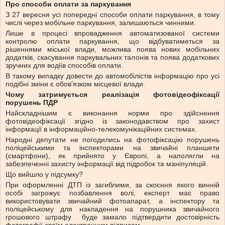
Про способи оплати за паркування
З 27 вересня усі попередні способи оплати паркування, в тому
числі через мобільне паркування, залишаються чинними.
Лише в процесі впровадження автоматизованої системи
контролю оплати паркування, що відбуватиметься за
рішеннями міської влади, можлива поява нових мобільних
додатків, скасування паркувальних талонів та поява додаткових
зручних для водіїв способів оплати.
В такому випадку довести до автомобілістів інформацію про усі
подібні зміни є обов'язком місцевої влади.
Чому затримується реалізація фотовідеофіксації
порушень ПДР
Найскладнішим є виконання норми про здійснення
фотовідеофіксації згідно із законодавством про захист
інформації в інформаційно-телекомунікаційних системах.
Народні депутати не погодились на фотофіксацію порушень
поліцейськими та інспекторами на звичайні планшети
(смартфони), як прийнято у Європі, а наполягли на
забезпеченні захисту інформації від підробок та маніпуляцій.
Що вийшло у підсумку?
При оформленні ДТП із загиблими, за скоєння якого винній
особі загрожує позбавлення волі, експерт має право
використовувати звичайний фотоапарат, а інспектору та
поліцейському для накладення на порушника звичайного
грошового штрафу буде замало підтвердити достовірність