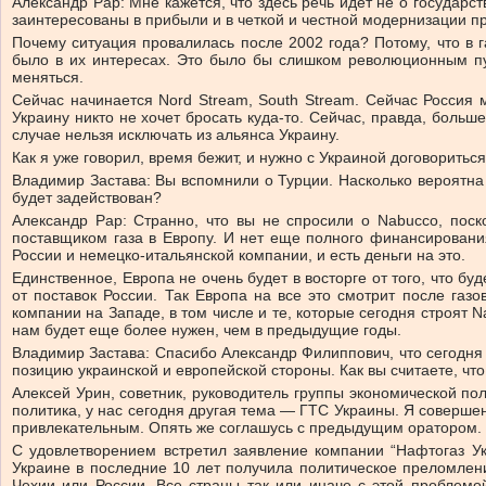
Александр Рар: Мне кажется, что здесь речь идет не о государ
заинтересованы в прибыли и в четкой и честной модернизации про
Почему ситуация провалилась после 2002 года? Потому, что в 
было в их интересах. Это было бы слишком революционным пу
меняться.
Сейчас начинается Nord Stream, South Stream. Сейчас Россия 
Украину никто не хочет бросать куда-то. Сейчас, правда, боль
случае нельзя исключать из альянса Украину.
Как я уже говорил, время бежит, и нужно с Украиной договорить
Владимир Застава: Вы вспомнили о Турции. Насколько вероятна 
будет задействован?
Александр Рар: Странно, что вы не спросили о Nabucco, поск
поставщиком газа в Европу. И нет еще полного финансирования 
России и немецко-итальянской компании, и есть деньги на это.
Единственное, Европа не очень будет в восторге от того, что б
от поставок России. Так Европа на все это смотрит после газ
компании на Западе, в том числе и те, которые сегодня строят 
нам будет еще более нужен, чем в предыдущие годы.
Владимир Застава: Спасибо Александр Филиппович, что сегодня 
позицию украинской и европейской стороны. Как вы считаете, что
Алексей Урин, советник, руководитель группы экономической пол
политика, у нас сегодня другая тема — ГТС Украины. Я соверше
привлекательным. Опять же соглашусь с предыдущим оратором.
С удовлетворением встретил заявление компании “Нафтогаз Ук
Украине в последние 10 лет получила политическое преломлен
Чехии или России. Все страны так или иначе с этой проблемо