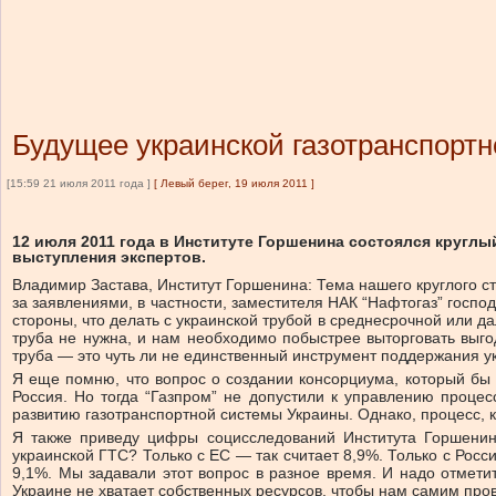
Будущее украинской газотранспорт
[15:59 21 июля 2011 года ]
[
Левый берег, 19 июля 2011
]
12 июля 2011 года в Институте Горшенина состоялся кругл
выступления экспертов.
Владимир Застава, Институт Горшенина: Тема нашего круглого с
за заявлениями, в частности, заместителя НАК “Нафтогаз” господ
стороны, что делать с украинской трубой в среднесрочной или д
труба не нужна, и нам необходимо побыстрее выторговать выгод
труба — это чуть ли не единственный инструмент поддержания у
Я еще помню, что вопрос о создании консорциума, который бы 
Россия. Но тогда “Газпром” не допустили к управлению проце
развитию газотранспортной системы Украины. Однако, процесс, как
Я также приведу цифры социсследований Института Горшенина
украинской ГТС? Только с ЕС — так считает 8,9%. Только с Росс
9,1%. Мы задавали этот вопрос в разное время. И надо отмети
Украине не хватает собственных ресурсов, чтобы нам самим пр