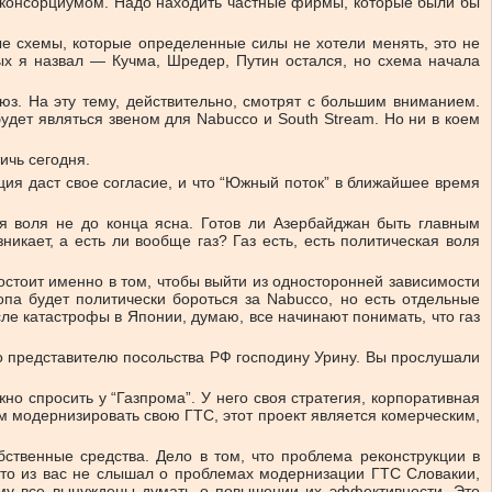
им консорциумом. Надо находить частные фирмы, которые были бы
ые схемы, которые определенные силы не хотели менять, это не
х я назвал — Кучма, Шредер, Путин остался, но схема начала
юз. На эту тему, действительно, смотрят с большим вниманием.
удет являться звеном для Nabucco и South Stream. Но ни в коем
ичь сегодня.
ция даст свое согласие, и что “Южный поток” в ближайшее время
ая воля не до конца ясна. Готов ли Азербайджан быть главным
икает, а есть ли вообще газ? Газ есть, есть политическая воля
состоит именно в том, чтобы выйти из односторонней зависимости
опа будет политически бороться за Nabucco, но есть отдельные
сле катастрофы в Японии, думаю, все начинают понимать, что газ
во представителю посольства РФ господину Урину. Вы прослушали
но спросить у “Газпрома”. У него своя стратегия, корпоративная
м модернизировать свою ГТС, этот проект является комерческим,
ственные средства. Дело в том, что проблема реконструкции в
кто из вас не слышал о проблемах модернизации ГТС Словакии,
тому все вынуждены думать о повышении их эффективности. Это