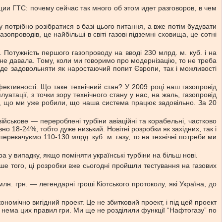
и ГТС: почему сейчас так много об этом идет разговоров, в чем
 потрібно розібратися в базі цього питання, а вже потім будувати
опроводів, це найбільші в світі газові підземні сховища, це сотні
. Потужність першого газопроводу на вводі 230 млрд. м. куб. і на
зу не давала. Тому, коли ми говоримо про модернізацію, то не треба
уде задовольняти як наростаючий попит Європи, так і можливості
ективності. Що таке технічний стан? У 2009 році наш газопровід
атації, з точки зору технічного стану у нас, на жаль, газопровід
ецьк, що ми уже робили, що наша система працює задовільно. За 20
ськове — перероблені турбіни авіаційні та корабельні, частково
о 18-24%, тобто дуже низький. Новітні розробки як західних, так і
ерекачуємо 110-130 млрд. куб. м. газу, то на технічні потреби ми
 у випадку, якщо поміняти українські турбіни на більш нові.
ше того, ці розробки вже сьогодні пройшли тестування на газових
н. грн. — легендарні гроші Кіотського протоколу, які Україна, до
номічно вигідний проект. Це не збитковий проект, і під цей проект
 нема цих правил гри. Ми ще не розділили функції “Нафтогазу” по