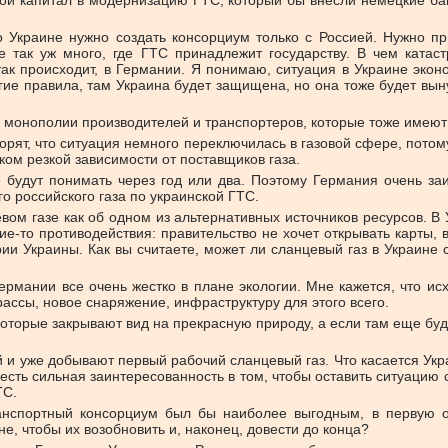
вой капитал в модернизацию ГТС, который бы внесли немецкие ба
о Украине нужно создать консорциум только с Россией. Нужно 
 не так уж много, где ГТС принадлежит государству. В чем ката
к происходит, в Германии. Я понимаю, ситуация в Украине эконо
гие правила, там Украина будет защищена, но она тоже будет вын
в монополии производителей и транспортеров, которые тоже имеют
орят, что ситуация немного переключилась в газовой сфере, потом
ом резкой зависимости от поставщиков газа.
е будут понимать через год или два. Поэтому Германия очень заи
о российского газа по украинской ГТС.
ом газе как об одном из альтернативных источников ресурсов. В 
акие-то противодействия: правительство не хочет открывать карты
ии Украины. Как вы считаете, может ли сланцевый газ в Украине с
 Германии все очень жестко в плане экологии. Мне кажется, что и
ассы, новое снаряжение, инфраструктуру для этого всего.
торые закрывают вид на прекрасную природу, а если там еще будут
 и уже добывают первый рабочий сланцевый газ. Что касается Укр
есть сильная заинтересованность в том, чтобы оставить ситуацию с 
ТС.
анспортный консорциум был бы наиболее выгодным, в первую оч
е, чтобы их возобновить и, наконец, довести до конца?