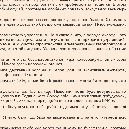
зотранспортных предприятий этой проблемой занимаются. В этом
бый случай, поэтому не особенно понятно, вокруг чего весь сыр-
и практически все возвращаются и достаточно быстро. Стоимость
 речь идет о довольно быстро окупаемых затратах. Плюс экономия,
совместного управления. Но я считаю, что, в первую очередь, это
ением поставщика газа и получателя — это приоритет украинский.
ъеме. А с учетом строительства альтернативных газопроводов и
ся, и в этой ситуации Украина заинтересована “подвязать” своих
считая, что эта безальтернативная идея консорциума так уж всем
. Ничего здесь невозможного нет.
шила державний борг на 19 млрд. дол. За висновками експертів,
одо фінансової частини.
вищувати 15%, то ми би в 5 разів швидше могли би модернізувати
 декілька тез. Навіть якщо “Південний потік” буде добудовано, то
рацювало пів-Радянського Союзу, спільними зусиллями добудували,
ших російських партнерів, щоби не трапилося так, як з БАМом.
 і обслуговування цієї труби і підтримання у ній тиску — доволі
 Я чітко бачу, що Україна вмонтована в стратегію інтересів всіх
краинская труба уже через год никому не будет нужна, поэтому