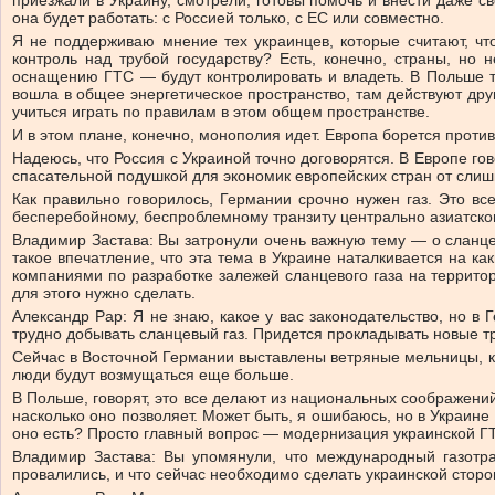
приезжали в Украину, смотрели, готовы помочь и внести даже с
она будет работать: с Россией только, с ЕС или совместно.
Я не поддерживаю мнение тех украинцев, которые считают, чт
контроль над трубой государству? Есть, конечно, страны, но
оснащению ГТС — будут контролировать и владеть. В Польше та
вошла в общее энергетическое пространство, там действуют дру
учиться играть по правилам в этом общем пространстве.
И в этом плане, конечно, монополия идет. Европа борется проти
Надеюсь, что Россия с Украиной точно договорятся. В Европе гов
спасательной подушкой для экономик европейских стран от слишк
Как правильно говорилось, Германии срочно нужен газ. Это вс
бесперебойному, беспроблемному транзиту центрально азиатског
Владимир Застава: Вы затронули очень важную тему — о сланцев
такое впечатление, что эта тема в Украине наталкивается на к
компаниями по разработке залежей сланцевого газа на территор
для этого нужно сделать.
Александр Рар: Я не знаю, какое у вас законодательство, но в
трудно добывать сланцевый газ. Придется прокладывать новые тр
Сейчас в Восточной Германии выставлены ветряные мельницы, ко
люди будут возмущаться еще больше.
В Польше, говорят, это все делают из национальных соображений
насколько оно позволяет. Может быть, я ошибаюсь, но в Украине 
оно есть? Просто главный вопрос — модернизация украинской Г
Владимир Застава: Вы упомянули, что международный газотр
провалились, и что сейчас необходимо сделать украинской сторон