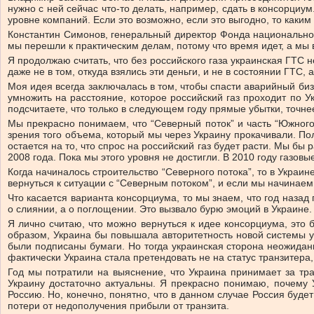
нужно с ней сейчас что-то делать, например, сдать в консорциу
уровне компаний. Если это возможно, если это выгодно, то как
Константин Симонов, генеральный директор Фонда национальной 
мы перешли к практическим делам, потому что время идет, а мы 
Я продолжаю считать, что без российского газа украинская ГТС н
даже не в том, откуда взялись эти деньги, и не в состоянии ГТС, 
Моя идея всегда заключалась в том, чтобы спасти аварийный биз
умножить на расстояние, которое российский газ проходит по Ук
подсчитаете, что только в следующем году прямые убытки, точне
Мы прекрасно понимаем, что “Северный поток” и часть “Южного 
зрения того объема, который мы через Украину прокачивали. Пол
остается на то, что спрос на российский газ будет расти. Мы б
2008 года. Пока мы этого уровня не достигли. В 2010 году газовы
Когда начиналось строительство “Северного потока”, то в Украин
вернуться к ситуации с “Северным потоком”, и если мы начинаем
Что касается варианта консорциума, то мы знаем, что год наза
о слиянии, а о поглощении. Это вызвало бурю эмоций в Украине.
Я лично считаю, что можно вернуться к идее консорциума, это 
образом, Украина бы повышала авторитетность новой системы 
были подписаны бумаги. Но тогда украинская сторона неожиданн
фактически Украина стала претендовать не на статус транзитера,
Год мы потратили на выяснение, что Украина принимает за тра
Украину достаточно актуальны. Я прекрасно понимаю, почему 
Россию. Но, конечно, понятно, что в данном случае Россия буде
потери от недополучения прибыли от транзита.