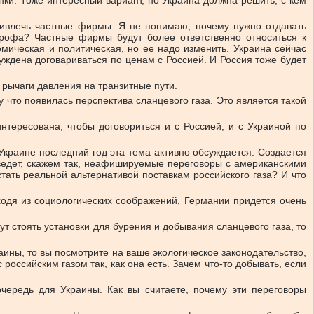
нки. Тоже интересный вариант, но Украина должна решить, с кем
привлечь частные фирмы. Я не понимаю, почему нужно отдавать
строфа? Частные фирмы будут более ответственно относиться к
мическая и политическая, но ее надо изменить. Украина сейчас
уждена договариваться по ценам с Россией. И Россия тоже будет
 рычаги давления на транзитные пути.
у что появилась перспектива сланцевого газа. Это является такой
нтересована, чтобы договориться и с Россией, и с Украиной по
Украине последний год эта тема активно обсуждается. Создается
, ведет, скажем так, неафишируемые переговоры с американскими
тать реальной альтернативой поставкам российского газа? И что
сходя из социологических соображений, Германии придется очень
 стоять установки для бурения и добывания сланцевого газа, то
аины, то вы посмотрите на ваше экологическое законодательство,
российским газом так, как она есть. Зачем что-то добывать, если
ередь для Украины. Как вы считаете, почему эти переговоры