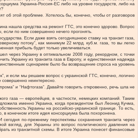
нсорциума Украина-Россия-ЕС либо на уровне государств, либо на
т?
т об этой проблеме. Хотелось бы, конечно, чтобы от разговоров
раина нашла средства на ремонт ГТС, это конечно здорово. Вопрос
убы, если по ним совершенно нечего прогонять.
сударства. Если даже взять сегодняшнюю ставку на транзит газа,
верному потоку”, как минимум 22 млрд. куб.м. газа, то вы легко
ченная прибыль будет только увеличиваться.
шел через Украину в оптимальном 2008 году, рекордном, с точки
чить Украину из транзита газа в Европу, и единственная надежда
. Единственным сценарием было бы возвращение спроса на уровень
ок”, и если мы решаем вопрос с украинской ГТС, конечно, логично
же совершенно неинтересно.
рома” и “Нафтогаза”. Давайте говорить откровенно, речь шла не
кого газа — европейцев, в частности, немецких компаний. Таким
дложила именно Украина, когда президентом был Леонид Кучма,
бственность Украины на российско-украинской границе. То есть,
ло, в конечном итоге идея консорциума была похоронена.
 И сегодня по-прежнему перспективы сохранения транзита через
ой взгляд, для Украины это вопрос политического давления на
убрать из транзитной схемы. В итоге Украина понесет финансовые