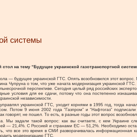
ной системы
ый стол на тему “Будущее украинской газотранспортной сист
тола — будущее украинской ГТС. Опять возобновился этот вопрос. 
ина Чупруна о том, что уже начата модернизация украинской ГТС. 
альнесрочной перспективе. Сегодня целый ряд российских экспертов
ные условия для ее сдачи, потому что она постепенно изнашивае
краинской независимости.
управлял украинской ГТС, уходит корнями в 1995 год, тогда нач
ссом. Потом 9 июня 2002 года “Газпром” и “Нафтогаз” подписал
 говорят, не пошел. То есть, в разные годы этот вопрос возобновля
. Мы задали такой вопрос: как вы считаете, с кем Украине сл
ией — 21,4%. С Россией и странами ЕС — 51,2%. Необходимо остави
ть, что все это время в СМИ разворачивалась информационная ка
оводить модернизацию ГТС.