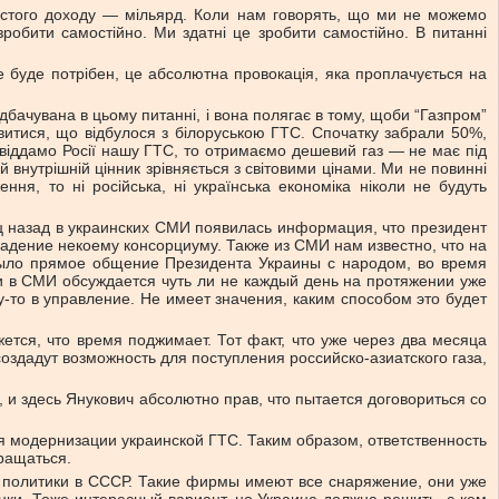
 чистого доходу — мільярд. Коли нам говорять, що ми не можемо
робити самостійно. Ми здатні це зробити самостійно. В питанні
е буде потрібен, це абсолютна провокація, яка проплачується на
едбачувана в цьому питанні, і вона полягає в тому, щоби “Газпром”
ивитися, що відбулося з білоруською ГТС. Спочатку забрали 50%,
віддамо Росії нашу ГТС, то отримаємо дешевий газ — не має під
 внутрішній цінник зрівняється з світовими цінами. Ми не повинні
ня, то ні російська, ні українська економіка ніколи не будуть
ц назад в украинских СМИ появилась информация, что президент
дение некоему консорциуму. Также из СМИ нам известно, что на
было прямое общение Президента Украины с народом, во время
сии в СМИ обсуждается чуть ли не каждый день на протяжении уже
у-то в управление. Не имеет значения, каким способом это будет
тся, что время поджимает. Тот факт, что уже через два месяца
здадут возможность для поступления российско-азиатского газа,
 и здесь Янукович абсолютно прав, что пытается договориться со
 модернизации украинской ГТС. Таким образом, ответственность
ращаться.
 политики в СССР. Такие фирмы имеют все снаряжение, они уже