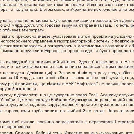
сполагает магистральными газопроводами. И все за счет своих га
теры, и получатели. В этом смысле Украина не исключение и не осо
учены, вполне по силам такую модернизацию провести. Эти деньг
о 2-3 млрд. долл. Это годовая выручка от транзита газа. То есть,
 отбивает эти затраты.
 вы это прекрасно знаете, участвовать в этом проекте на условиях 
 многостороннего управления газотранспортной системы с подключ
уба эксплуатировалась и загружалась в максимально возможном об
рынка не получили в Европе, но процесс идет и будет продолжать
десь очевидный экономический интерес. Здесь больше рисков. Не 
м, и в техническом плане в состоянии справиться с этим проектом
 це почуєш. Декілька цифр. За останні півтора року влада збіль
я на 19 млрд., а інвестиції в Кіпр — співставні до цієї суми. Це щ
у рівні прийняти, що відкати в НАК “Нафтогазі” не повинні пере
корупційні інтереси.
з хочу підкреслити, що це суверенне право Росії. Але хочу озвучити
ю України. Це мені нагадує Байкало-Амурську магістраль, на якій п
нфраструктури складає мільярд доларів. Я просто хочу застерегти на
а справа, коли труба лежить на глибині 2 км на дні Чорного моря
оментної вигоди, повинно регулюватися із перспективи і стратегії.
ію в переговорах.
сподин Симонов. Добрый день. Известно ваше высказывание, что у