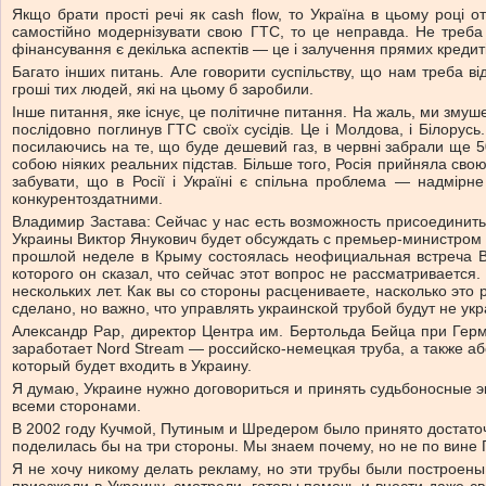
Якщо брати прості речі як cash flow, то Україна в цьому році
самостійно модернізувати свою ГТС, то це неправда. Не треба 
фінансування є декілька аспектів — це і залучення прямих кредиті
Багато інших питань. Але говорити суспільству, що нам треба в
гроші тих людей, які на цьому б заробили.
Інше питання, яке існує, це політичне питання. На жаль, ми змуше
послідовно поглинув ГТС своїх сусідів. Це і Молдова, і Білору
посилаючись на те, що буде дешевий газ, в червні забрали ще 
собою ніяких реальних підстав. Більше того, Росія прийняла свою
забувати, що в Росії і Україні є спільна проблема — надмірне
конкурентоздатними.
Владимир Застава: Сейчас у нас есть возможность присоединит
Украины Виктор Янукович будет обсуждать с премьер-министром
прошлой неделе в Крыму состоялась неофициальная встреча В
которого он сказал, что сейчас этот вопрос не рассматривается
нескольких лет. Как вы со стороны расцениваете, насколько это
сделано, но важно, что управлять украинской трубой будут не у
Александр Рар, директор Центра им. Бертольда Бейца при Герм
заработает Nord Stream — российско-немецкая труба, а также а
который будет входить в Украину.
Я думаю, Украине нужно договориться и принять судьбоносные эк
всеми сторонами.
В 2002 году Кучмой, Путиным и Шредером было принято достато
поделилась бы на три стороны. Мы знаем почему, но не по вине 
Я не хочу никому делать рекламу, но эти трубы были построе