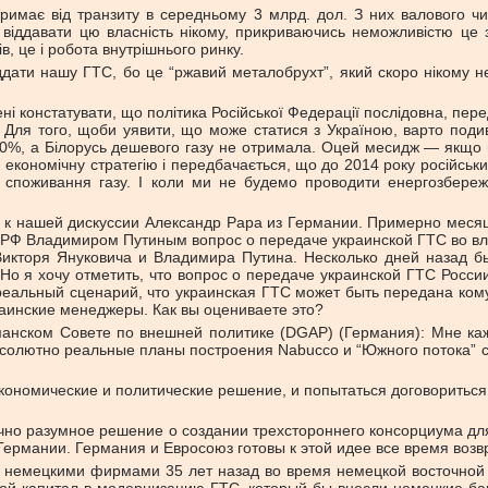
 отримає від транзиту в середньому 3 млрд. дол. З них валового
віддавати цю власність нікому, прикриваючись неможливістю це з
в, це і робота внутрішнього ринку.
іддати нашу ГТС, бо це “ржавий металобрухт”, який скоро нікому н
ні констатувати, що політика Російської Федерації послідовна, пер
сь. Для того, щоби уявити, що може статися з Україною, варто под
50%, а Білорусь дешевого газу не отримала. Оцей месидж — якщо 
 економічну стратегію і передбачається, що до 2014 року російський
 споживання газу. І коли ми не будемо проводити енергозбережен
ь к нашей дискуссии Александр Рара из Германии. Примерно меся
 РФ Владимиром Путиным вопрос о передаче украинской ГТС во вла
икторя Януковича и Владимира Путина. Несколько дней назад 
. Но я хочу отметить, что вопрос о передаче украинской ГТС Рос
 реальный сценарий, что украинская ГТС может быть передана ком
краинские менеджеры. Как вы оцениваете это?
анском Совете по внешней политике (DGAP) (Германия): Мне каже
бсолютно реальные планы построения Nabucco и “Южного потока” со
ономические и политические решение, и попытаться договориться,
чно разумное решение о создании трехстороннего консорциума для
Германии. Германия и Евросоюз готовы к этой идее все время возв
ны немецкими фирмами 35 лет назад во время немецкой восточной