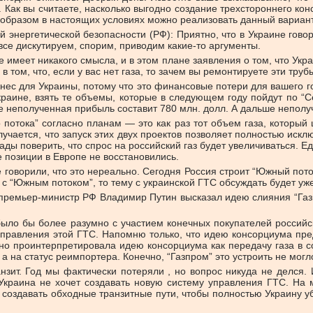
м. Как вы считаете, насколько выгодно создание трехстороннего ко
им образом в настоящих условиях можно реализовать данный вариан
энергетической безопасности (РФ): Приятно, что в Украине говоря
все дискутируем, спорим, приводим какие-то аргументы.
е имеет никакого смысла, и в этом плане заявления о том, что Ук
а в том, что, если у вас нет газа, то зачем вы ремонтируете эти тр
нес для Украины, потому что это финансовые потери для вашего го
раине, взять те объемы, которые в следующем году пойдут по “Се
е неполученная прибыль составит 780 млн. долл. А дальше неполу
потока” согласно планам — это как раз тот объем газа, который 
учается, что запуск этих двух проектов позволяет полностью исклю
ы рады поверить, что спрос на российский газ будет увеличиваться
е позиции в Европе не восстановились.
е говорили, что это нереально. Сегодня Россия строит “Южный пот
 с “Южным потоком”, то тему с украинской ГТС обсуждать будет у
д премьер-министр РФ Владимир Путин высказал идею слияния “Газп
было бы более разумно с участием конечных покупателей российс
управления этой ГТС. Напомню только, что идею консорциума пре
о проинтерпретировала идею консорциума как передачу газа в со
 а на статус реимпортера. Конечно, “Газпром” это устроить не мог
нзит. Год мы фактически потеряли , но вопрос никуда не делся.
Украина не хочет создавать новую систему управления ГТС. На м
т создавать обходные транзитные пути, чтобы полностью Украину 