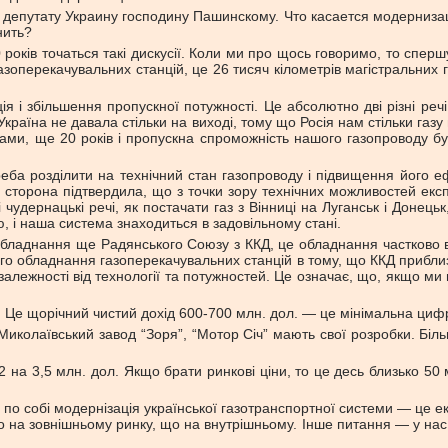
депутату Украину господину Пашинскому. Что касается модернизаци
нить?
оків точаться такі дискусії. Коли ми про щось говоримо, то спершу
зоперекачувальних станцій, це 26 тисяч кілометрів магістральних газ
 і збільшення пропускної потужності. Це абсолютно дві різні речі
і Україна не давала стільки на виході, тому що Росія нам стільки га
ками, ще 20 років і пропускна спроможність нашого газопроводу б
ба розділити на технічний стан газопроводу і підвищення його еф
сторона підтвердила, що з точки зору технічних можливостей експлу
і чудернацькі речі, як постачати газ з Вінниці на Луганськ і Дон
ою, і наша система знаходиться в задовільному стані.
аднання ще Радянського Союзу з ККД, це обладнання частково вій
ого обладнання газоперекачувальних станцій в тому, що ККД приблизн
лежності від технології та потужностей. Це означає, що, якщо ми п
. Це щорічний чистий дохід 600-700 млн. дол. — це мінімальна цифра
Миколаївський завод “Зоря”, “Мотор Січ” мають свої розробки. Біль
 3,5 млн. дол. Якщо брати ринкові ціни, то це десь близько 50 мл
о собі модернізація української газотранспортної системи — це еко
що на зовнішньому ринку, що на внутрішньому. Інше питання — у нас