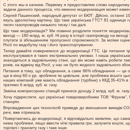
С этого мы и начнем. Первому я предоставляю слово народному 
задачи данного процесса, что именно модернизация может изме
Сергей Пашинский, народный депутат от БЮТ: Дійсно, останні 10 р
якусь ідеологічну картину. Що таке українська ГТС? 81 одиниця га
тисяч газопроводів низького тиску і так далі.
Що таке модернізація? Ми повинні розділити поняття модернізація
виході — 180 млрд. м. куб. Ні разу в історії газопроводу на виход
плутати зі збільшенням пропускної спроможності. За моїми оцін
Росії по видобутку газу і його транспортуванню.
Тепер давайте повернемося до модернізації ГТС. Це питання тре
експлуатувався в таких екстремальних умовах. І наша українська 
знаходиться в задовільному стані, що він може навіть робити так
років, на відміну від Росії, у нас не було жодного задовільного зб
Питання в тому, що обладнання, а саме 86% обладнання — це обл
ще в кінці 60-х рр. зроблене як цивільне, але проблема всього ць
наших компаній уже мають обладнання (турбіни) з ККД 35-41% в за
тратимо 6 млрд. куб. м. газу.
Заміна компресорних станцій принесе доходу 2 млрд. куб. м. газу
Хочу підкреслити, що українські товаровиробники ТОВ “Фрунзе”, 
станціях.
Впровадження цих технологій приведе до зменшення викидів СО2 на
речі, вже отримала.
Повертаючись до модернізації, я відповідально заявляю, що сама п
нема проблеми, якщо ввести чіткі правила гри, залучити кошти, 
торгівлі і транзиту газу і таке інше.