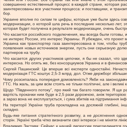
совершенно естественный процесс в каждой стране, которая ра
заинтересованы все участники процесса: и поставщики, и транзи
бор.
Украине вполне по силам те цифры, которые уже были здесь озв
модернизации, о которой шла речь в последние несколько лет, эт
которая будет получена в результате модернизации, очень быстро
Что касается российского подключения, мы всегда были готовы, и
не интерес России, это интерес Украины. Я убежден, что проект
Украина как транспортер газа заинтересована в том, чтобы тр
появления новых источников энергии, пусть они серьезную долю 
партнеров на трубу.
Что касается других участников цепочки, я бы не сказал, что з
интересна. Но опять же, без консорциумов Украина и в финансово
Сергей Пашинский: Це вперше всі експерти одностайні. Нечасто
модернізація ГТС коштує 2,5-3 млрд. дол. Отже держборг збільшивс
Чому розсипалась попередня домовленість? Якби на законодавчом
ГТС. На жаль, за цим всім стоять не тільки політичні, але і великі 
Щодо “Південного потоку”, про який так багато говорили. Я ще ра
вартість прокачки ним буде в 2,5 рази дорожчою, аніж територіє
а зараз вона не експлуатується, і сума збитків на підтримання і
На території України труба прокладена на досяжній глибині, інш
складно.
Будь-яке питання стратегічного розвитку, а не досягнення одном
сторін. Україні треба чітко визначити свої інтереси і не міняти лін
Владимир Застава: Сейчас к нашей дискуссии присоединится го