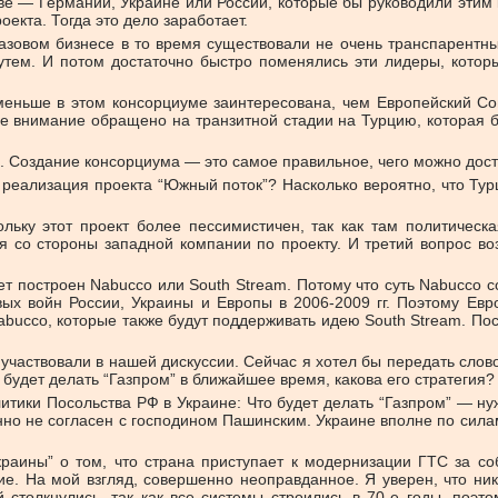
стве — Германии, Украине или России, которые бы руководили эт
екта. Тогда это дело заработает.
газовом бизнесе в то время существовали не очень транспарентн
тем. И потом достаточно быстро поменялись эти лидеры, которы
меньше в этом консорциуме заинтересована, чем Европейский Со
шее внимание обращено на транзитной стадии на Турцию, которая б
ся. Создание консорциума — это самое правильное, чего можно дост
реализация проекта “Южный поток”? Насколько вероятно, что Тур
ольку этот проект более пессимистичен, так как там политическ
со стороны западной компании по проекту. И третий вопрос возн
удет построен Nabucco или South Stream. Потому что суть Nabucco 
овых войн России, Украины и Европы в 2006-2009 гг. Поэтому Евр
Nabucco, которые также будут поддерживать идею South Stream. По
участвовали в нашей дискуссии. Сейчас я хотел бы передать сло
 будет делать “Газпром” в ближайшее время, какова его стратегия?
итики Посольства РФ в Украине: Что будет делать “Газпром” — нуж
нно не согласен с господином Пашинским. Украине вполне по сила
раины” о том, что страна приступает к модернизации ГТС за соб
ие. На мой взгляд, совершенно неоправданное. Я уверен, что ни
й столкнулись, так как все системы строились в 70-е годы, поэ