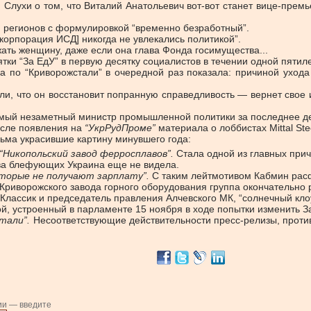
. Слухи о том, что Виталий Анатольевич вот-вот станет вице-пре
и регионов с формулировкой “временно безработный”.
[корпорация ИСД] никогда не увлекались политикой”.
жать женщину, даже если она глава Фонда госимущества...
тки “За ЕдУ” в первую десятку социалистов в течении одной пятиле
са по “Криворожстали” в очередной раз показала: причиной ухода
ли, что он восстановит попранную справедливость — вернет свое и 
амый незаметный министр промышленной политики за последнее д
осле появления на
“УкрРудПроме”
материала о лоббистах Mittal Ste
ьма украсившие картину минувшего года:
“Никопольский завод ферросплавов”.
Стала одной из главных при
ва блефующих Украина еще не видела.
оторые не получают зарплату”.
С таким лейтмотивом Кабмин рас
Криворожского завода горного оборудования группа окончательно 
Классик и председатель правления Алчевского МК, “солнечный кло
й, устроенный в парламенте 15 ноября в ходе попытки изменить З
стали”.
Несоответствующие действительности пресс-релизы, проти
ии — введите