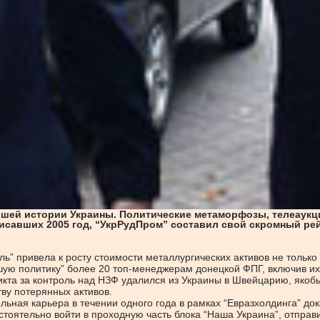
йшей истории Украины. Политические метаморфозы, телеаукц
асписавших 2005 год, “УкрРудПром” составил свой скромный ре
” привела к росту стоимости металлургических активов не только 
ьшую политику” более 20 топ-менеджерам донецкой ФПГ, включив их
кта за контроль над НЗФ удалился из Украины в Швейцарию, якобы
ву потерянных активов.
льная карьера в течении одного года в рамках “Евразхолдинга” док
стоятельно войти в проходную часть блока “Наша Украина”, отправи