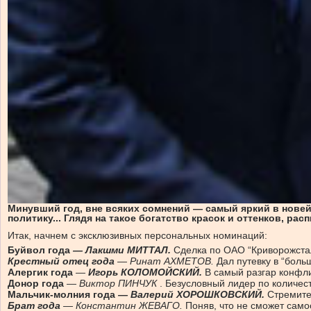
Минувший год, вне всяких сомнений — самый яркий в нове
политику... Глядя на такое богатство красок и оттенков, р
Итак, начнем с эксклюзивных персональных номинаций:
Буйвол года
— Лакшми МИТТАЛ.
Сделка по ОАО “Криворожсталь
Крестный отец года
— Ринат АХМЕТОВ.
Дал путевку в “бол
Алергик года
—
Игорь КОЛОМОЙСКИЙ.
В самый разгар конфли
Донор года
— Виктор ПИНЧУК
. Безусловный лидер по количест
Мальчик-молния года
— Валерий ХОРОШКОВСКИЙ.
Стремите
Брат года
— Константин ЖЕВАГО.
Поняв, что не сможет само