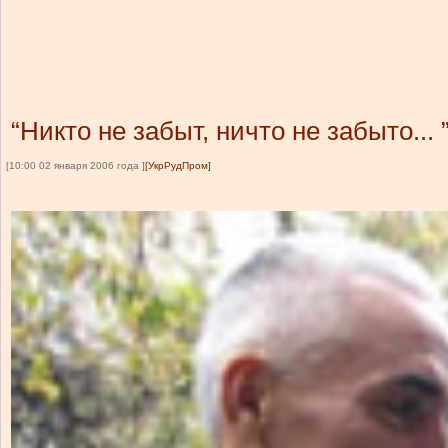
“Никто не забыт, ничто не забыто... 
[10:00 02 января 2006 года ]
[УкрРудПром]