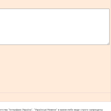
тва "Iнтерфакс-Україна", "Українськi Новини" в каком-либо виде строго запрещены