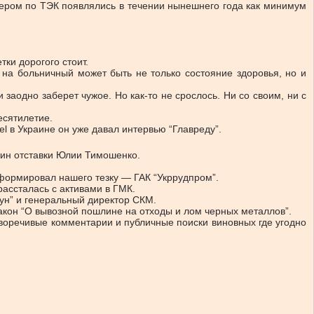
мьером по ТЭК появлялись в течении нынешнего года как минимум
тки дорогого стоит.
 на больничный может быть не только состояние здоровья, но и
заодно заберет чужое. Но как-то не срослось. Ни со своим, ни с
есятилетие.
el в Украине он уже давал интервью “Главреду”.
чин отставки Юлии Тимошенко.
формировал нашего тезку — ГАК “Укррудпром”.
рассталась с активами в ГМК.
ун” и генеральный директор СКМ.
акон “О вывозной пошлине на отходы и лом черных металлов”.
воречивые комментарии и публичные поиски виновных где угодно