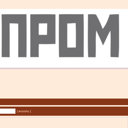
| искать |