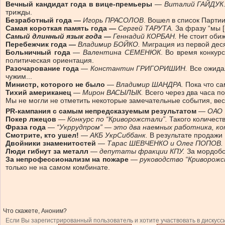
Вечный кандидат года в вице-премьеры
— Виталий ГАЙДУК
трижды.
Безработный года —
Игорь ПРАСОЛОВ
. Вошел в список Парти
Самая короткая память года —
Сергей ТАРУТА.
За фразу “мы 
Самый длинный язык года —
Геннадий КОРБАН.
Не стоит оби
Перебежчик года —
Владимир БОЙКО.
Миграция из первой деся
Больничный года
—
Валентина СЕМЕНЮК
. Во время конкур
политическая ориентация.
Разочарование года
—
Константин ГРИГОРИШИН.
Все ожида
чужим...
Министр, которого не было
—
Владимир ШАНДРА.
Пока что с
Тихий американец
—
Мирон ВАСЫЛЫК.
Всего через два часа п
Мы не могли не отметить некоторые замечательные события, вес
PR-кампания с самым непредсказуемым результатом
—
ОАО 
Покер лжецов
—
Конкурс по “Криворожстали”.
Такого количест
Фраза года
—
“Укррудпром” — это два наемных работника, к
Смотрите, кто ушел!
—
АКБ УкрСиббанк.
В результате продажи 
Двойники знаменитостей
—
Тарас ШЕВЧЕНКО и Олег ПОПОВ.
Люди гибнут за металл
—
депутаты фракции КПУ.
За мордобо
За непрофессионализм на пожаре
—
руководство “Криворож
только не на самом комбинате.
Что скажете, Аноним?
Если Вы зарегистрированный пользователь и хотите участвовать в дискусс