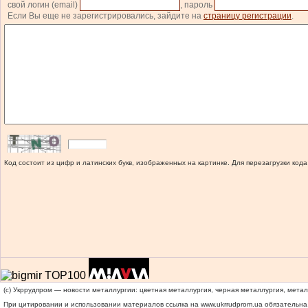
свой логин (email)
, пароль
Если Вы еще не зарегистрировались, зайдите на
страницу регистрации
.
Код состоит из цифр и латинских букв, изображенных на картинке. Для перезагрузки кода
(c) Укррудпром — новости металлургии: цветная металлургия, черная металлургия, мета
При цитировании и использовании материалов ссылка на
www.ukrrudprom.ua
обязательна.