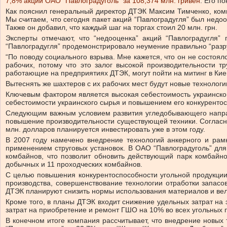
7,8% акций ОАО “Павлоградуголь” за 108,374 млн. гривен
. Его п
Как пояснил генеральный директор ДТЭК Максим Тимченко, комп
Мы считаем, что сегодня пакет акций “Павлоградугля” был недоо
Также он добавил, что каждый шаг на торгах стоил 20 млн. грн.
Эксперты отмечают, что “недооценка” акций “Павлоградугля”
“Павлоградугля” продемонстрировало неумение правильно “разр
“По поводу социального взрыва. Мне кажется, что он не состоялс
рабочих, потому что это залог высокой производительности т
работающие на предприятиях ДТЭК, могут пойти на митинг в Киев
Вытеснять же шахтеров с их рабочих мест будут новые технолог
Ключевым фактором является высокая себестоимость украинског
себестоимости украинского сырья и повышением его конкуренто
Следующим важным условием развития угледобывающего направ
повышение производительности существующей техники. Согласно 
млн. долларов планируется инвестировать уже в этом году.
В 2007 году намечено внедрение технологий анкерного и рам
применением струговых установок. В ОАО “Павлоградуголь” дл
комбайнов, что позволит обновить действующий парк комбайн
добычных и 11 проходческих комбайнов.
С целью повышения конкурентоспособности угольной продукции
производства, совершенствование технологии отработки запас
ДТЭК планируют снизить нормы использования материалов и вели
Кроме того, в планы ДТЭК входит снижение удельных затрат на
затрат на приобретение и ремонт ГШО на 10% во всех угольных
В конечном итоге компания рассчитывает, что внедрение новых