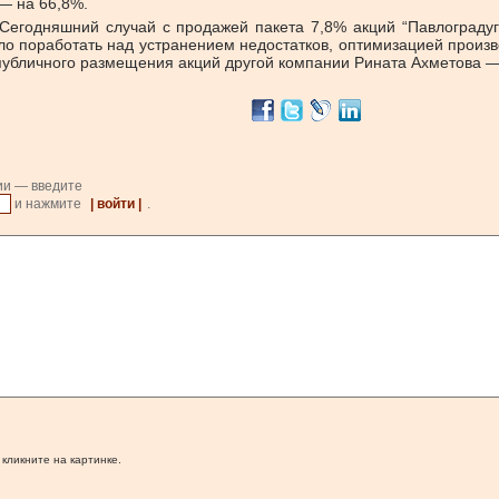
 — на 66,8%.
Сегодняшний случай с продажей пакета 7,8% акций “Павлоградуг
ло поработать над устранением недостатков, оптимизацией произ
 публичного размещения акций другой компании Рината Ахметова —
ии — введите
и нажмите
| войти |
.
 кликните на картинке.