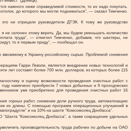
т-инвест” (Донецк).
ся намного ниже справедливой стоимости, то их надо покупать.
потолок, до которого мы могли подниматься”, — сказал Тимченко.
ы это ни отрицали руководители ДТЭК. К тому же руководство
ы, я не склонен этому верить. Да, мы будем уменьшать количество
оплата труда”, — отметил Тимченко, добавив, что шахтеры, не
ридут, то я первым приду”, — пообещал он.
ию ввозимому в Украину российскому сырью. Проблемой снижения
рациям Гарри Левзли, является внедрение новых технологий и
ти лет составят более 700 млн. долларов, из которых более 115
агностику и оценку возможности проведения очистных работ с
 году намечено приобрести 7 новых добычных и 9 проходческих
твенником уже приобретено для проведения очистных работ 16
ия горных работ, снижение доли ручного труда, автоматизацию
чение их длины. С помощью программ операционных улучшений в
авлоградугле” и на 10% на шахте “Комсомолец Донбасса”.
АО “Шахта “Комсомолец Донбасса”, а также сокращение удельных
 увеличить производительность труда рабочих по добыче на ОАО