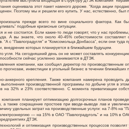
окупателем выступила входящая в структуру ДТЭК компания “Кераме
ания оценивала этот пакет намного дороже. “Когда акции продают
ценен. Поэтому мы и решили его купить. У нас, естественно, был 
 произошла прежде всего по вине социального фактора. Как б
уливать” подобные кризисные ситуации.
я и не состоится. Если какие-то люди говорят, что у нас проблем
руда. А вы знаете, что около 40-45% себестоимости составляет 
. “А с “Павлоградугля” и “Комсомольца Донбасса”, если они туда п
ии, внедрение которых планируется в ближайшем будущем.
о угля. На сегодняшний день он не может составлять конкуренц
способности сейчас усиленно занимаются в ДТЭК.
ления компании, как сообщил директор по производственным опе
прогнозам, инвестиции в угольный бизнес в течении ближайших пя
но-анкерного крепления. Также компания намерена проводить ди
я выполнения производственной программы по добыче угля в этом
ов на 32% и 23% соответственно. С момента приватизации собс
 компания планирует оптимизацию долгосрочных планов проведен
ов, а также сокращение простоев при вводе-выводе лав и увели
чину удельных затрат на производственные услуги: на 7-8% на “П
 электроэнергию — на 15% в ОАО “Павлоградуголь” и на 10% в О
 предприятиях ДТЭК.
 технологий и оптимизация производственных процессов позволят