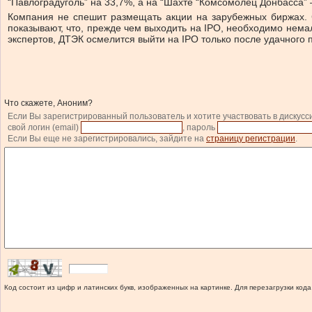
“Павлоградуголь” на 33,7%, а на “Шахте “Комсомолец Донбасса”
Компания не спешит размещать акции на зарубежных биржах. 
показывают, что, прежде чем выходить на IPO, необходимо нема
экспертов, ДТЭК осмелится выйти на IPO только после удачного
Что скажете, Аноним?
Если Вы зарегистрированный пользователь и хотите участвовать в дискусс
свой логин (email)
, пароль
Если Вы еще не зарегистрировались, зайдите на
страницу регистрации
.
Код состоит из цифр и латинских букв, изображенных на картинке. Для перезагрузки кода