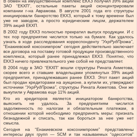
В обмен на имущественный комплекс ЕКХЗ получил 39% акций
ЗАО “ЕКХП”, остальные пакеты акций сконцентрировали
компании г-на Аврамова. В августе
2001 года
его структуры
инициировали банкротство ЕКХЗ, который к тому времени был
уже не заводом, а просто юридическим лицом, держателем
39% акций ЕКХП.
В 2002 году
ЕКХЗ полностью прекратил выпуск продукции. И с
тех пор предприятие числится только на бумаге. Как удалось
узнать в ходе расследования корреспонденту
“УкрРудПрома”
,
“Енакиевский коксохимпром” сегодня действительно заключает
все договора на поставку готовой продукции производственного
комплекса, который ранее принадлежал ЕКХЗ. Понятно, что
ЕКХЗ ничего привлекательного уже собой не представляет.
В 2004 году в ЗАО “ЕКХП” вошли структуры Рината Ахметова,
скорее всего и ставшие владельцами упомянутых 39% акций
предприятия, принадлежавших ранее ЕКХЗ. Этот пакет акций
был продан кредиторами на аукционе, а купили их, утверждают
источники
“УкрРудПрома”
, структуры Рината Ахметова. Они же
выкупили у Аврамова еще 11% акций.
Кто из кредиторов является инициатором банкротства,
выяснить не удалось. За предприятиям числится
задолженность по налогам и обязательным платежам, в
отношении которой необходимо предпринять меры: признать
безнадежной и списать, так как бороться за нее уже нет
смысла.
Сегодня на “Енакиевском коксохимпроме” представлены
интересы двух групп — SCM и так называемых “одесситов”