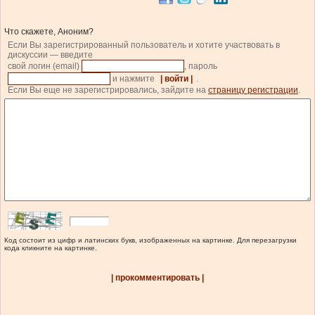
Что скажете, Аноним?
Если Вы зарегистрированный пользователь и хотите участвовать в
дискуссии — введите
свой логин (email)
, пароль
и нажмите
| войти |
.
Если Вы еще не зарегистрировались, зайдите на
страницу регистрации
.
Код состоит из цифр и латинских букв, изображенных на картинке. Для перезагрузки
кода кликните на картинке.
| прокомментировать |