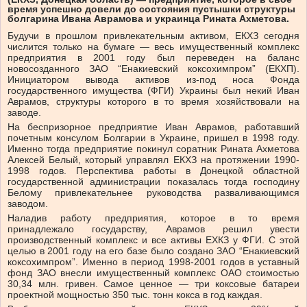
время успешно довели до состояния пустышки структуры
болгарина Ивана Аврамова и украинца Рината Ахметова.
Будучи в прошлом привлекательным активом, ЕКХЗ сегодня
числится только на бумаге — весь имущественный комплекс
предприятия в 2001 году был переведен на баланс
новосозданного ЗАО “Енакиевский коксохимпром” (ЕКХП).
Инициатором вывода активов из-под носа Фонда
государственного имущества (ФГИ) Украины был некий Иван
Аврамов, структуры которого в то время хозяйствовали на
заводе.
На беспризорное предприятие Иван Аврамов, работавший
почетным консулом Болгарии в Украине, пришел в 1998 году.
Именно тогда предприятие покинул соратник Рината Ахметова
Алексей Белый, который управлял ЕКХЗ на протяжении 1990-
1998 годов. Перспектива работы в Донецкой областной
государственной администрации показалась тогда господину
Белому привлекательнее руководства разваливающимся
заводом.
Наладив работу предприятия, которое в то время
принадлежало государству, Аврамов решил увести
производственный комплекс и все активы ЕХКЗ у ФГИ. С этой
целью в 2001 году на его базе было создано ЗАО “Енакиевский
коксохимпром”. Именно в период 1998-2001 годов в уставный
фонд ЗАО внесли имущественный комплекс ОАО стоимостью
30,34 млн. гривен. Самое ценное — три коксовые батареи
проектной мощностью 350 тыс. тонн кокса в год каждая.