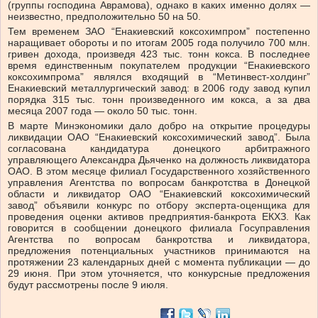
(группы господина Аврамова), однако в каких именно долях —
неизвестно, предположительно 50 на 50.
Тем временем ЗАО “Енакиевский коксохимпром” постепенно
наращивает обороты и по итогам
2005 года
получило 700 млн.
гривен дохода, произведя 423 тыс. тонн кокса. В последнее
время единственным покупателем продукции “Енакиевского
коксохимпрома” являлся входящий в “Метинвест-холдинг”
Енакиевский металлургический завод: в
2006 году
завод купил
порядка 315 тыс. тонн произведенного им кокса, а за два
месяца
2007 года
— около 50 тыс. тонн.
В марте Минэкономики дало добро на открытие процедуры
ликвидации ОАО “Енакиевский коксохимический завод”. Была
согласована кандидатура донецкого арбитражного
управляющего Александра Дьяченко на должность ликвидатора
ОАО. В этом месяце филиал Государственного хозяйственного
управления Агентства по вопросам банкротства в Донецкой
области и ликвидатор ОАО “Енакиевский коксохимический
завод” объявили конкурс по отбору эксперта-оценщика для
проведения оценки активов предприятия-банкрота ЕКХЗ. Как
говорится в сообщении донецкого филиала Госуправления
Агентства по вопросам банкротства и ликвидатора,
предложения потенциальных участников принимаются на
протяжении 23 календарных дней с момента публикации — до
29 июня. При этом уточняется, что конкурсные предложения
будут рассмотрены после 9 июля.