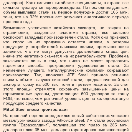
долларов). Как отмечают китайские специалисты, в стране все
сильнее чувствуется перепроизводство. По последним данным,
объем выплавки стали за первое полугодие достиг 165 млн.
тонн, что на 32% превышает результат аналогичного периода
прошлого года.
Возможное увеличение китайского экспорта, не взирая на
ограничения, введенные властями страны, все сильнее
беспокоит западных производителей стали. Хотя они признают,
что спрос на их продукцию остается низким, а резервы
продукции у потребителей слишком велики, промышленники
заявляют, что не могут допустить дальнейшего спада цен,
иначе это негативно скажется на их рентабельности. Проблема
заключается лишь в том, что никто не может предложить
надежного способа прекращения удешевления стали. За
неимением лучшего, металлургические компании сокращают
производство. Так, японская JFE Steel приняла решение
снизить объем выпуска листовой стали, предназначенной для
экспорта, сразу на 500 тыс. тонн в третьем квартале. За счет
этого японцы стремятся сохранить завышенные цены на
горячекатаные рулоны, достигающие 600 долларов за тонну
FOB, что выше, чем рыночный уровень цен на холоднокатаную
продукцию среднего качества.
Mittal Steel снова проигрывает
На прошлой неделе определился новый собственник чешского
металлургического завода Vitkovice Steel. Им стала российская
группа "Евразхолдинг", получившая это право за 285 млн.
долларов плюс 35 млн. долларов гарантированных инвестиций