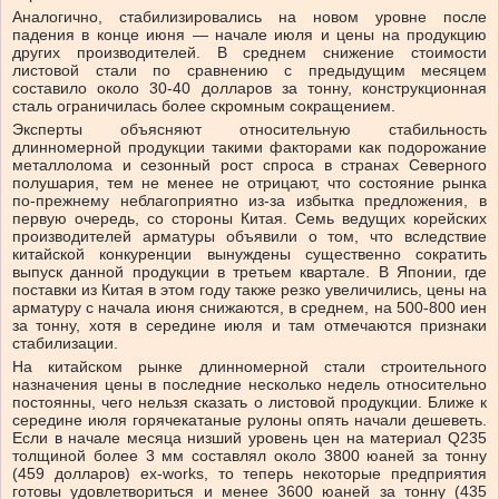
Аналогично, стабилизировались на новом уровне после
падения в конце июня — начале июля и цены на продукцию
других производителей. В среднем снижение стоимости
листовой стали по сравнению с предыдущим месяцем
составило около 30-40 долларов за тонну, конструкционная
сталь ограничилась более скромным сокращением.
Эксперты объясняют относительную стабильность
длинномерной продукции такими факторами как подорожание
металлолома и сезонный рост спроса в странах Северного
полушария, тем не менее не отрицают, что состояние рынка
по-прежнему неблагоприятно из-за избытка предложения, в
первую очередь, со стороны Китая. Семь ведущих корейских
производителей арматуры объявили о том, что вследствие
китайской конкуренции вынуждены существенно сократить
выпуск данной продукции в третьем квартале. В Японии, где
поставки из Китая в этом году также резко увеличились, цены на
арматуру с начала июня снижаются, в среднем, на 500-800 иен
за тонну, хотя в середине июля и там отмечаются признаки
стабилизации.
На китайском рынке длинномерной стали строительного
назначения цены в последние несколько недель относительно
постоянны, чего нельзя сказать о листовой продукции. Ближе к
середине июля горячекатаные рулоны опять начали дешеветь.
Если в начале месяца низший уровень цен на материал Q235
толщиной более 3 мм составлял около 3800 юаней за тонну
(459 долларов) ex-works, то теперь некоторые предприятия
готовы удовлетвориться и менее 3600 юаней за тонну (435