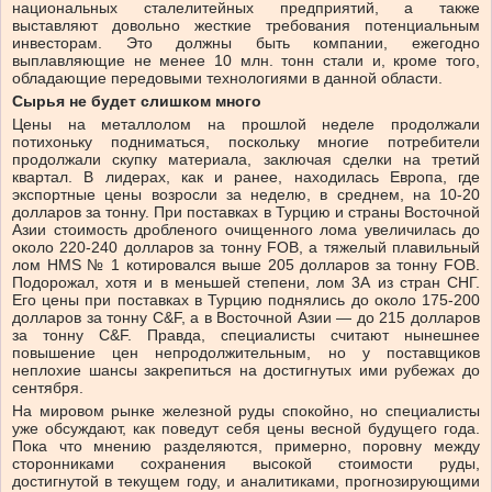
национальных сталелитейных предприятий, а также
выставляют довольно жесткие требования потенциальным
инвесторам. Это должны быть компании, ежегодно
выплавляющие не менее 10 млн. тонн стали и, кроме того,
обладающие передовыми технологиями в данной области.
Сырья не будет слишком много
Цены на металлолом на прошлой неделе продолжали
потихоньку подниматься, поскольку многие потребители
продолжали скупку материала, заключая сделки на третий
квартал. В лидерах, как и ранее, находилась Европа, где
экспортные цены возросли за неделю, в среднем, на 10-20
долларов за тонну. При поставках в Турцию и страны Восточной
Азии стоимость дробленого очищенного лома увеличилась до
около 220-240 долларов за тонну FOB, а тяжелый плавильный
лом HMS № 1 котировался выше 205 долларов за тонну FOB.
Подорожал, хотя и в меньшей степени, лом 3А из стран СНГ.
Его цены при поставках в Турцию поднялись до около 175-200
долларов за тонну C&F, а в Восточной Азии — до 215 долларов
за тонну C&F. Правда, специалисты считают нынешнее
повышение цен непродолжительным, но у поставщиков
неплохие шансы закрепиться на достигнутых ими рубежах до
сентября.
На мировом рынке железной руды спокойно, но специалисты
уже обсуждают, как поведут себя цены весной будущего года.
Пока что мнению разделяются, примерно, поровну между
сторонниками сохранения высокой стоимости руды,
достигнутой в текущем году, и аналитиками, прогнозирующими