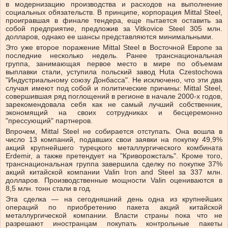
в модернизацию производства и расходов на выполнение
социальных обязательств. В принципе, корпорация Mittal Steel,
проигравшая в финале тендера, еще пытается оставить за
собой предприятие, предложив за Vitkovice Steel 305 млн.
долларов, однако ее шансы представляются минимальными.
Это уже второе поражение Mittal Steel в Восточной Европе за
последние несколько недель. Ранее транснациональная
группа, занимающая первое место в мире по объемам
выплавки стали, уступила польский завод Huta Czestochowa
"Индустриальному союзу Донбасса". Не исключено, что эти два
случая имеют под собой и политические причины: Mittal Steel,
совершившая ряд поглощений в регионе в начале 2000-х годов,
зарекомендовала себя как не самый лучший собственник,
экономящий на своих сотрудниках и бесцеремонно
"прессующий" партнеров.
Впрочем, Mittal Steel не собирается отступать. Она вошла в
число 13 компаний, подавших свои заявки на покупку 49,9%
акций крупнейшего турецкого металлургического комбината
Erdemir, а также претендует на "Криворожсталь". Кроме того,
транснациональная группа завершила сделку по покупке 37%
акций китайской компании Valin Iron and Steel за 337 млн.
долларов. Производственные мощности Valin оцениваются в
8,5 млн. тонн стали в год.
Эта сделка — на сегодняшний день одна из крупнейших
операций по приобретению пакета акций китайской
металлургической компании. Власти страны пока что не
разрешают иностранцам покупать контрольные пакеты