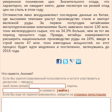
умеренное понижение цен. Значительного спада, что
характерно, не ожидает никто, даже несмотря на резкий спад
цен на сталь в этом году.
Оптимистов явно воодушевляют последние данные из Китая,
где высокими темпами растут производство стали и импорт
железной руды. За первое полугодие китайскими
металлургическими компаниями было завезено около 130 млн.
тонн железорудного сырья, что на 34,3% больше, чем за тот же
период прошлого года. Правда, китайцы намереваются
расширить национальное производство руды на 16%, введя в
строй около 47 млн. тонн ежегодных мощностей, но этот
процесс будет идти медленно и постепенно, затянувшись до
2015 года.
Что скажете, Аноним?
Если Вы зарегистрированный пользователь и хотите участвовать в
дискуссии — введите
свой логин (email)
, пароль
и нажмите
| войти |
.
Если Вы еще не зарегистрировались, зайдите на
страницу регистрации
.