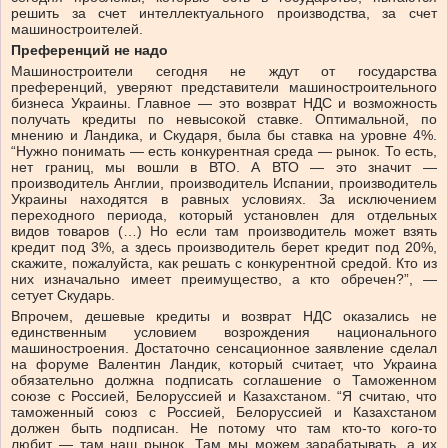
решить за счет интеллектуального производства, за счет
машиностроителей.
Преференций не надо
Машиностроители сегодня не ждут от государства
преференций, уверяют представители машиностроительного
бизнеса Украины. Главное — это возврат НДС и возможность
получать кредиты по невысокой ставке. Оптимальной, по
мнению и Ландика, и Скударя, была бы ставка на уровне 4%.
“Нужно понимать — есть конкурентная среда — рынок. То есть,
нет границ, мы вошли в ВТО. А ВТО — это значит —
производитель Англии, производитель Испании, производитель
Украины находятся в равных условиях. За исключением
переходного периода, который установлен для отдельных
видов товаров (…) Но если там производитель может взять
кредит под 3%, а здесь производитель берет кредит под 20%,
скажите, пожалуйста, как решать с конкурентной средой. Кто из
них изначально имеет преимущество, а кто обречен?”, —
сетует Скударь.
Впрочем, дешевые кредиты и возврат НДС оказались не
единственным условием возрождения национального
машиностроения. Достаточно сенсационное заявление сделал
на форуме Валентин Ландик, который считает, что Украина
обязательно должна подписать соглашение о Таможенном
союзе с Россией, Белоруссией и Казахстаном. “Я считаю, что
таможенный союз с Россией, Белоруссией и Казахстаном
должен быть подписан. Не потому что там кто-то кого-то
любит — там наш рынок. Там мы можем зарабатывать, а их