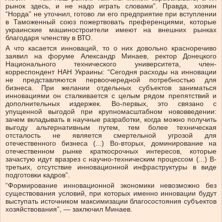
рынок здесь, и не надо играть словами”. Правда, хозяин
“Норда” не уточнил, готово ли его предприятие при вступлении
в Таможенный союз пожертвовать преференциями, которые
украинские машиностроители имеют на внешних рынках
благодаря членству в ВТО.
А что касается инноваций, то о них довольно красноречиво
заявил на форуме Александр Минаев, ректор Донецкого
Национального технического университета, член-
корреспондент НАН Украины: “Сегодня расходы на инновации
не представляются первоочередной потребностью для
бизнеса. При желании отдельных субъектов заниматься
инновациями он сталкивается с целым рядом препятствий и
дополнительных издержек. Во-первых, это связано с
упущенной выгодой при крупномасштабном нововведении:
зачем вкладывать в научные разработки, когда можно получить
выгоду альтернативным путем, тем более техническая
отсталость не является смертельной угрозой для
отечественного бизнеса (...) Во-вторых, доминирование на
отечественном рынке краткосрочных интересов, которые
зачастую идут вразрез с научно-техническим процессом (...) В-
третьих, отсутствие инновационной инфраструктуры в виде
подготовки кадров”.
“Формирование инновационной экономики невозможно без
существования условий, при которых именно инновации будут
выступать источником максимизации благосостояния субъектов
хозяйствования”, — заключил Минаев.