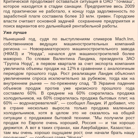
Критической продолжает оставаться ситуация в ОАО “Точмаш”,
которое находится в стадии санации. Предприятие весь 2009
год практически не работало, к концу года задолженность по
заработной плате составила более 10 млн. гривен. Городские
власти считают основной задачей сохранение предприятия и
поиск вариантов его дальнейшей рентабельной работы.
Уже лучше
Нынешний год, судя по выступлениям спикеров Mach.Inn,
собственников ведущих машиностроительных компаний
региона — Новокраматорского машиностроительного завода
(НКМЗ) и “Норда”, начался для машиностроителей более
мажорно. По словам Валентина Ландика, президента ЗАО
“Группа Норд”, в первом квартале за счет экспорта компания
увеличила объемы продаж на 12% в сравнении с аналогичным
периодом прошлого года. Рост реализации Ландик объяснил
увеличением спроса исключительно за рубежом, тогда как на
внутреннем рынке — по-прежнему спад. “В Украине падение
объемов продаж против уже кризисного прошлого года
составило 60%. В среднем на 60% сократилась продажа
холодильников, на 60% сократилась продажа бытовых плит, на
60% — водонагревателей”, — сообщил Ландик. И добавил, что
в стране несколько выросла только продажа маленьких
холодильников, хотя в целом это не сказалось на общей
ситуации с продажами бытовой техники. “Мы получили рост
продаж по Европе очень хороший, Россия — и так хорошо
держится. А вот в таких странах, как Азербайджан, Казахстан...
там мы очень хорошо ощущаем рост, они начали брать нашу
продукцию”, — сообщил глава “Норда”.