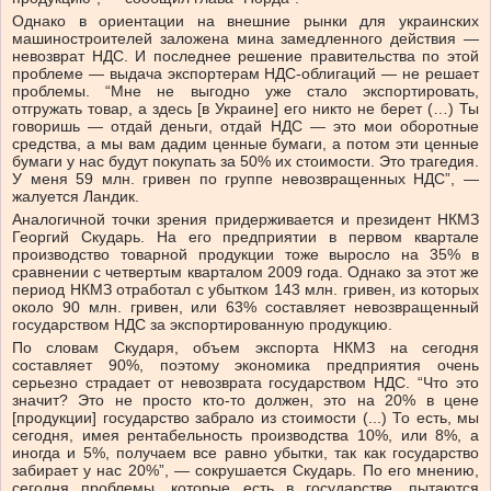
Однако в ориентации на внешние рынки для украинских
машиностроителей заложена мина замедленного действия —
невозврат НДС. И последнее решение правительства по этой
проблеме — выдача экспортерам НДС-облигаций — не решает
проблемы. “Мне не выгодно уже стало экспортировать,
отгружать товар, а здесь [в Украине] его никто не берет (…) Ты
говоришь — отдай деньги, отдай НДС — это мои оборотные
средства, а мы вам дадим ценные бумаги, а потом эти ценные
бумаги у нас будут покупать за 50% их стоимости. Это трагедия.
У меня 59 млн. гривен по группе невозвращенных НДС”, —
жалуется Ландик.
Аналогичной точки зрения придерживается и президент НКМЗ
Георгий Скударь. На его предприятии в первом квартале
производство товарной продукции тоже выросло на 35% в
сравнении с четвертым кварталом 2009 года. Однако за этот же
период НКМЗ отработал с убытком 143 млн. гривен, из которых
около 90 млн. гривен, или 63% составляет невозвращенный
государством НДС за экспортированную продукцию.
По словам Скударя, объем экспорта НКМЗ на сегодня
составляет 90%, поэтому экономика предприятия очень
серьезно страдает от невозврата государством НДС. “Что это
значит? Это не просто кто-то должен, это на 20% в цене
[продукции] государство забрало из стоимости (...) То есть, мы
сегодня, имея рентабельность производства 10%, или 8%, а
иногда и 5%, получаем все равно убытки, так как государство
забирает у нас 20%”, — сокрушается Скударь. По его мнению,
сегодня проблемы, которые есть в государстве, пытаются