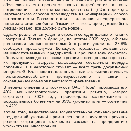
20%, — считает Близнюк. — Наши машиностроители должны
обеспечивать сто процентов наших потребностей, а наши
потребности — это сотни миллиардов евро (…) Это переход с
мартеновского способа производства на конвертерный способ
выплавки стали. Разливка стали — это машины непрерывного
литья заготовки; слябинги, блюминги — все старое должно быть
ликвидировано, все должно быть новое”.
Однако реальная ситуация в отрасли сегодня далека от благих
намерений. Только в Донецке, по итогам 2009 года, объемы
реализации машиностроительной отрасли упали на 27,8%,
сообщает пресс-служба Донецкого горсовета. Большинство
машиностроительных предприятий в прошлом году сократили
объемы производства в связи с резким сокращением спроса на
их продукцию. Загрузка машзаводов составляла порядка
половины, а в некоторых случаях — всего треть докризисных
мощностей. Большинство потенциальных заказчиков оказались
неплатежеспособными преимущественно в связи с
сокращением объемов банковского кредитования.
В первую очередь это коснулось ОАО “Норд”, производителя
40% машиностроительной продукции региона, которое
сократило в 2009 году производство холодильников и
морозильников более чем на 35%, кухонных плит — более чем
на 42%.
Кроме того, недостаточное государственное финансирование
предприятий угольной промышленности послужило причиной
резкого сокращения количества заказов на предприятиях
угольного машиностроения.