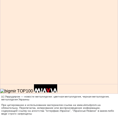
(c) Укррудпром — новости металлургии: цветная металлургия, черная металлургия,
металлургия Украины
При цитировании и использовании материалов ссылка на
www.ukrrudprom.ua
обязательна. Перепечатка, копирование или воспроизведение информации,
содержащей ссылку на агентства "Iнтерфакс-Україна", "Українськi Новини" в каком-либо
виде строго запрещены