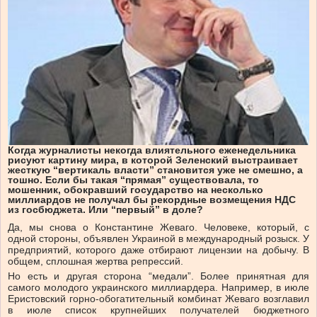
Когда журналисты некогда влиятельного еженедельника
рисуют картину мира, в которой Зеленский выстраивает
жесткую “вертикаль власти” становится уже не смешно, а
тошно. Если бы такая “прямая” существовала, то
мошенник, обокравший государство на несколько
миллиардов не получал бы рекордные возмещения НДС
из госбюджета. Или “первый” в доле?
Да, мы снова о Константине Жеваго. Человеке, который, с
одной стороны, объявлен Украиной в международный розыск. У
предприятий, которого даже отбирают лицензии на добычу. В
общем, сплошная жертва репрессий.
Но есть и другая сторона “медали”. Более принятная для
самого молодого украинского миллиардера. Например, в июле
Еристовский горно-обогатительный комбинат Жеваго возглавил
в июле список крупнейших получателей бюджетного