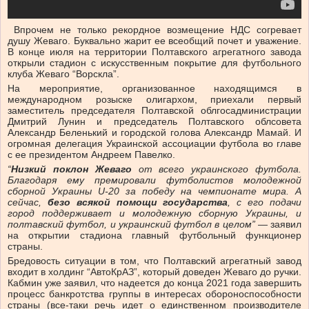
Впрочем не только рекордное возмещение НДС согревает
душу Жеваго. Буквально жарит ее всеобщий почет и уважение.
В конце июля на территории Полтавского агрегатного завода
открыли стадион с искусственным покрытие для футбольного
клуба Жеваго “Ворскла”.
На мероприятие, организованное находящимся в
международном розыске олигархом, приехали первый
заместитель председателя Полтавской облгосадминистрации
Дмитрий Лунин и председатель Полтавского облсовета
Александр Беленький и городской голова Александр Мамай. И
огромная делегация Украинской ассоциации футбола во главе
с ее президентом Андреем Павелко.
“
Низкий поклон Жеваго
от всего украинского футбола.
Благодаря ему премировали футболистов молодежной
сборной Украины U-20 за победу на чемпионате мира. А
сейчас,
безо всякой помощи государства
, с его подачи
город поддерживает и молодежную сборную Украины, и
полтавский футбол, и украинский футбол в целом”
— заявил
на открытии стадиона главный футбольный функционер
страны.
Бредовость ситуации в том, что Полтавский агрегатный завод
входит в холдинг “АвтоКрАЗ”, который доведен Жеваго до ручки.
Кабмин уже заявил, что надеется до конца 2021 года завершить
процесс банкротства группы в интересах обороноспособности
страны (все-таки речь идет о единственном производителе