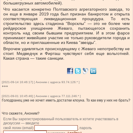
большегрузных автомобилей).
Что касается конкретно Полтавского агрегаторного завода, то
он еще в январе 2019 года был признан банкротом и открыта
соответствующая ликвидационная процедура. То есть
строительство здесь стадиона “Ворсклы” — это не более чем
рейдерское ухищрение Жеваго, пытающегося сохранить
контроль над своим бывшим предприятием. И в этом фарсе
принимают живейшее участие не только руководители города и
области, но и приглашенные из Киева “звезды”.
Впрочем удивляться происходящему с Жеваго непотребству не
стоит. Медведчук и Фирташ чувствуют себя еще вольготней.
Какая страна — такие санкции.
[2021-09-14 16:46:17] [ Аноним с адреса 93.74.126.* ]
+++
[2021-09-01 10:45:46] [ Аноним с адреса 77.111.246.* ]
Голодранец уже не хочет иметь достатки клоуна. То как ему у них не брать?
Что скажете, Аноним?
Если Вы зарегистрированный пользователь и хотите участвовать в
дискуссии — введите
свой логин (email)
, пароль