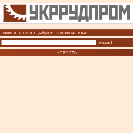
НОВОСТИ
АНАЛИТИКА
ДАЙДЖЕСТ
СПРАВОЧНИК
О НАС
| искать |
НОВОСТЬ