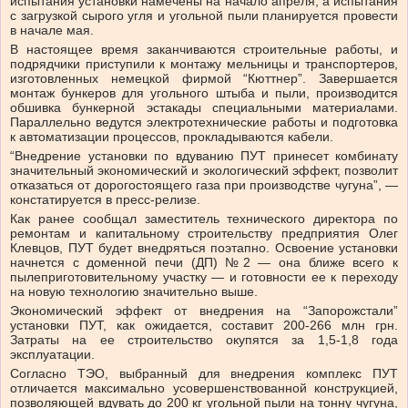
испытания установки намечены на начало апреля, а испытания
с загрузкой сырого угля и угольной пыли планируется провести
в начале мая.
В настоящее время заканчиваются строительные работы, и
подрядчики приступили к монтажу мельницы и транспортеров,
изготовленных немецкой фирмой “Кюттнер”. Завершается
монтаж бункеров для угольного штыба и пыли, производится
обшивка бункерной эстакады специальными материалами.
Параллельно ведутся электротехнические работы и подготовка
к автоматизации процессов, прокладываются кабели.
“Внедрение установки по вдуванию ПУТ принесет комбинату
значительный экономический и экологический эффект, позволит
отказаться от дорогостоящего газа при производстве чугуна”, —
констатируется в пресс-релизе.
Как ранее сообщал заместитель технического директора по
ремонтам и капитальному строительству предприятия Олег
Клевцов, ПУТ будет внедряться поэтапно. Освоение установки
начнется с доменной печи (ДП) №2 — она ближе всего к
пылеприготовительному участку — и готовности ее к переходу
на новую технологию значительно выше.
Экономический эффект от внедрения на “Запорожстали”
установки ПУТ, как ожидается, составит 200-266 млн грн.
Затраты на ее строительство окупятся за 1,5-1,8 года
эксплуатации.
Согласно ТЭО, выбранный для внедрения комплекс ПУТ
отличается максимально усовершенствованной конструкцией,
позволяющей вдувать до 200 кг угольной пыли на тонну чугуна,