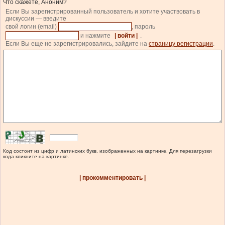
Что скажете, Аноним?
Если Вы зарегистрированный пользователь и хотите участвовать в
дискуссии — введите
свой логин (email)
, пароль
и нажмите
| войти |
.
Если Вы еще не зарегистрировались, зайдите на
страницу регистрации
.
Код состоит из цифр и латинских букв, изображенных на картинке. Для перезагрузки
кода кликните на картинке.
| прокомментировать |