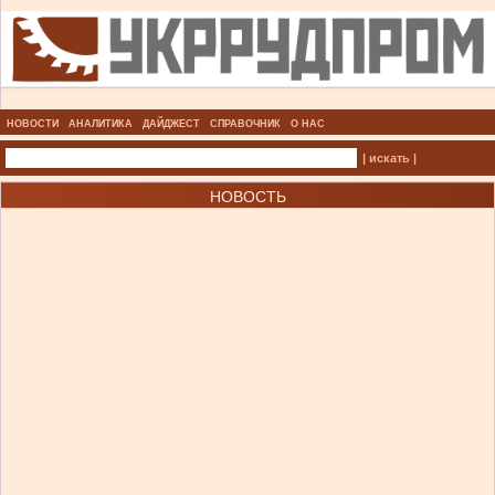
НОВОСТИ
АНАЛИТИКА
ДАЙДЖЕСТ
СПРАВОЧНИК
О НАС
| искать |
НОВОСТЬ