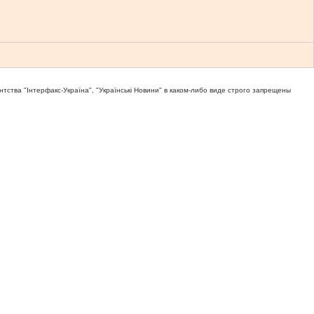
тва "Iнтерфакс-Україна", "Українськi Новини" в каком-либо виде строго запрещены