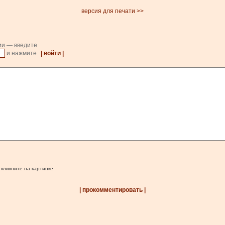
версия для печати >>
ии — введите
и нажмите
| войти |
.
 кликните на картинке.
| прокомментировать |