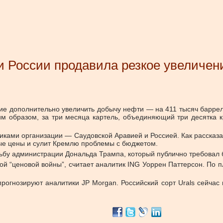
и России продавила резкое увелич
е дополнительно увеличить добычу нефти — на 411 тысяч баррелей
им образом, за три месяца картель, объединяющий три десятка
ками организации — Саудовской Аравией и Россией. Как рассказа
ые цены и сулит Кремлю проблемы с бюджетом.
ьбу администрации Дональда Трампа, который публично требовал б
ой “ценовой войны”, считает аналитик ING Уоррен Паттерсон. По 
рогнозируют аналитики JP Morgan. Российский сорт Urals сейчас пр