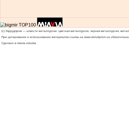
(c) Укррудпром — новости металлургии: цветная металлургия, черная металлургия, мета
При цитировании и использовании материалов ссылка на
www.ukrrudprom.ua
обязательна.
Сделано в miavia estudia.