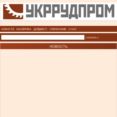
НОВОСТИ
АНАЛИТИКА
ДАЙДЖЕСТ
СПРАВОЧНИК
О НАС
| искать |
НОВОСТЬ