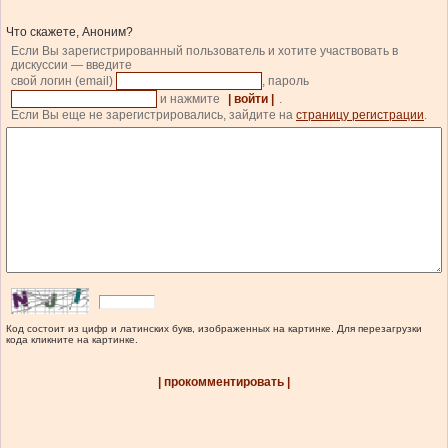
Что скажете, Аноним?
Если Вы зарегистрированный пользователь и хотите участвовать в
дискуссии — введите
свой логин (email)
, пароль
и нажмите
| войти |
.
Если Вы еще не зарегистрировались, зайдите на
страницу регистрации
.
Код состоит из цифр и латинских букв, изображенных на картинке. Для перезагрузки
кода кликните на картинке.
| прокомментировать |