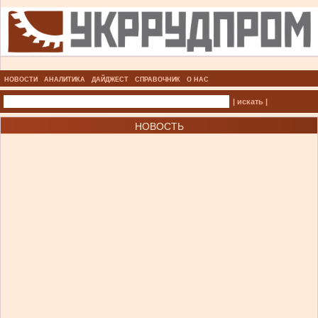
НОВОСТИ
АНАЛИТИКА
ДАЙДЖЕСТ
СПРАВОЧНИК
О НАС
| искать |
НОВОСТЬ