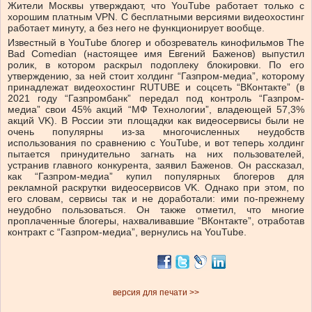
Жители Москвы утверждают, что YouTube работает только с
хорошим платным VPN. С бесплатными версиями видеохостинг
работает минуту, а без него не функционирует вообще.
Известный в YouTube блогер и обозреватель кинофильмов The
Bad Comedian (настоящее имя Евгений Баженов) выпустил
ролик, в котором раскрыл подоплеку блокировки. По его
утверждению, за ней стоит холдинг “Газпром-медиа”, которому
принадлежат видеохостинг RUTUBE и соцсеть “ВКонтакте” (в
2021 году “Газпромбанк” передал под контроль “Газпром-
медиа” свои 45% акций “МФ Технологии”, владеющей 57,3%
акций VK). В России эти площадки как видеосервисы были не
очень популярны из-за многочисленных неудобств
использования по сравнению с YouTube, и вот теперь холдинг
пытается принудительно загнать на них пользователей,
устранив главного конкурента, заявил Баженов. Он рассказал,
как “Газпром-медиа” купил популярных блогеров для
рекламной раскрутки видеосервисов VK. Однако при этом, по
его словам, сервисы так и не доработали: ими по-прежнему
неудобно пользоваться. Он также отметил, что многие
проплаченные блогеры, нахваливавшие “ВКонтакте”, отработав
контракт с “Газпром-медиа”, вернулись на YouTube.
версия для печати >>