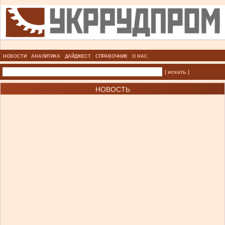
НОВОСТИ
АНАЛИТИКА
ДАЙДЖЕСТ
СПРАВОЧНИК
О НАС
| искать |
НОВОСТЬ