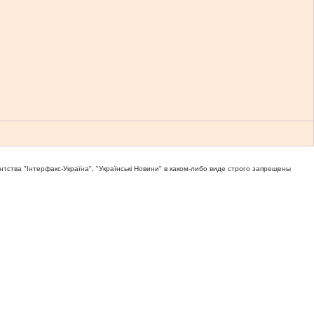
тва "Iнтерфакс-Україна", "Українськi Новини" в каком-либо виде строго запрещены