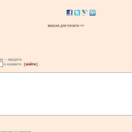
версия для печати >>
ии — введите
и нажмите
| войти |
.
 кликните на картинке.