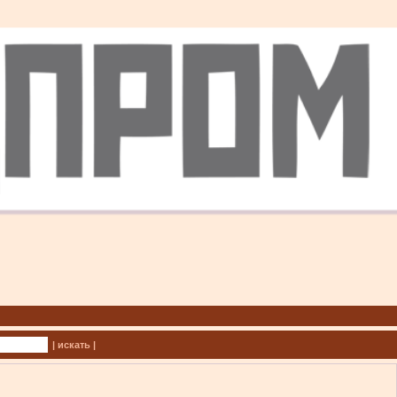
| искать |