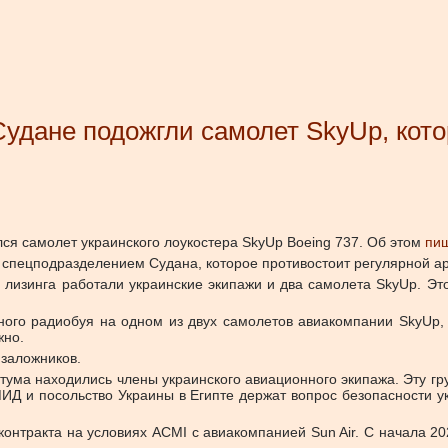
Судане подожгли самолет SkyUp, кот
ся самолет украинского лоукостера SkyUp Boeing 737.
Об этом
пи
 спецподразделением Судана, которое противостоит регулярной а
о лизинга работали украинские экипажи и два самолета SkyUp. Э
ного радиобуя на одном из двух самолетов авиакомпании SkyUp,
жно.
заложников.
ума находились члены украинского авиационного экипажа. Эту гр
МИД и посольство Украины в Египте держат вопрос безопасности у
контракта на условиях ACMI с авиакомпанией Sun Air. С начала 20