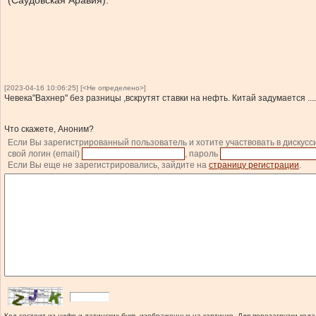
(Саудовская Аравия).
[2023-04-16 10:06:25] [<Не определено>]
Чевека"Вахнер" без разницы ,вскрутят ставки на нефть. Китай задумается ....
Что скажете, Аноним?
Если Вы зарегистрированный пользователь и хотите участвовать в дискусс
свой логин (email)
, пароль
Если Вы еще не зарегистрировались, зайдите на
страницу регистрации
.
Код состоит из цифр и латинских букв, изображенных на картинке. Для перезагрузки кода