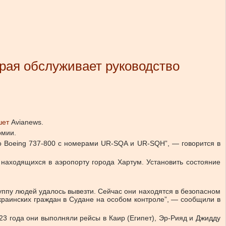
орая обслуживает руководство
шет
Avianews.
рмии.
то Boeing 737-800 с номерами UR-SQA и UR-SQH”, — говорится в
 находящихся в аэропорту города Хартум. Установить состояние
уппу людей удалось вывезти. Сейчас они находятся в безопасном
краинских граждан в Судане на особом контроле”, — сообщили в
23 года они выполняли рейсы в Каир (Египет), Эр-Рияд и Джидду