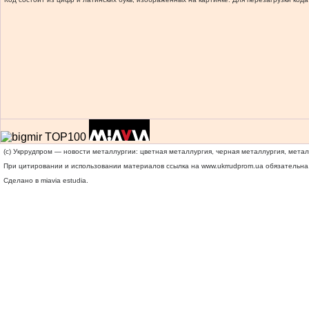
(c) Укррудпром — новости металлургии: цветная металлургия, черная металлургия, мета
При цитировании и использовании материалов ссылка на
www.ukrrudprom.ua
обязательна.
Сделано в miavia estudia.