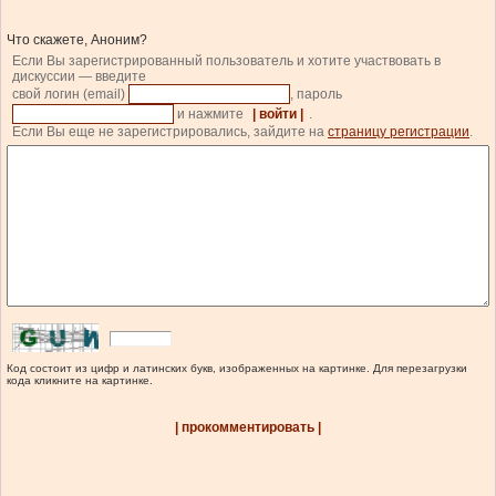
Что скажете, Аноним?
Если Вы зарегистрированный пользователь и хотите участвовать в
дискуссии — введите
свой логин (email)
, пароль
и нажмите
| войти |
.
Если Вы еще не зарегистрировались, зайдите на
страницу регистрации
.
Код состоит из цифр и латинских букв, изображенных на картинке. Для перезагрузки
кода кликните на картинке.
| прокомментировать |