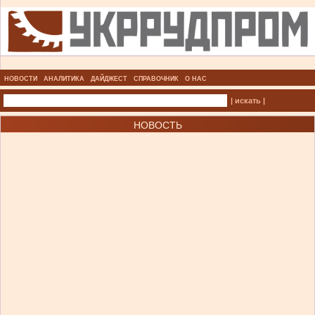
НОВОСТИ
АНАЛИТИКА
ДАЙДЖЕСТ
СПРАВОЧНИК
О НАС
| искать |
НОВОСТЬ