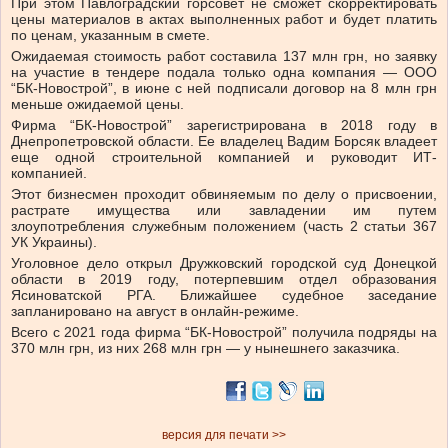
При этом Павлоградский горсовет не сможет скорректировать
цены материалов в актах выполненных работ и будет платить
по ценам, указанным в смете.
Ожидаемая стоимость работ составила 137 млн ​​грн, но заявку
на участие в тендере подала только одна компания — ООО
“БК-Новострой”, в июне с ней подписали договор на 8 млн грн
меньше ожидаемой цены.
Фирма “БК-Новострой” зарегистрирована в 2018 году в
Днепропетровской области. Ее владелец Вадим Борсяк владеет
еще одной строительной компанией и руководит ИТ-
компанией.
Этот бизнесмен проходит обвиняемым по делу о присвоении,
растрате имущества или завладении им путем
злоупотребления служебным положением (часть 2 статьи 367
УК Украины).
Уголовное дело открыл Дружковский городской суд Донецкой
области в 2019 году, потерпевшим отдел образования
Ясиноватской РГА. Ближайшее судебное заседание
запланировано на август в онлайн-режиме.
Всего с 2021 года фирма “БК-Новострой” получила подряды на
370 млн грн, из них 268 млн грн — у нынешнего заказчика.
версия для печати >>