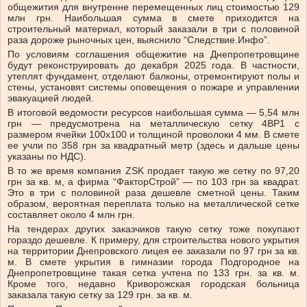
общежития для внутренне перемещенных лиц стоимостью 129
млн грн. Наибольшая сумма в смете приходится на
строительный материал, который заказали в три с половиной
раза дороже рыночных цен, выяснило “Следствие.Инфо”.
По условиям соглашения общежитие на Днепропетровщине
будут реконструировать до декабря 2025 года. В частности,
утеплят фундамент, отделают балконы, отремонтируют полы и
стены, установят системы оповещения о пожаре и управлении
эвакуацией людей.
В итоговой ведомости ресурсов наибольшая сумма — 5,54 млн
грн — предусмотрена на металлическую сетку 4ВР1 с
размером ячейки 100х100 и толщиной проволоки 4 мм. В смете
ее учли по 358 грн за квадратный метр (здесь и дальше цены
указаны по НДС).
В то же время компания ZSK продает такую ​​же сетку по 97,20
грн за кв. м, а фирма “ФакторСтрой” — по 103 грн за квадрат.
Это в три с половиной раза дешевле сметной цены. Таким
образом, вероятная переплата только на металлической сетке
составляет около 4 млн грн.
На тендерах других заказчиков такую ​​сетку тоже покупают
гораздо дешевле. К примеру, для строительства нового укрытия
на территории Днепровского лицея ее заказали по 97 грн за кв.
м. В смете укрытия в гимназии города Подгородное на
Днепропетровщине такая сетка учтена по 133 грн. за кв. м.
Кроме того, недавно Криворожская городская больница
заказала такую ​​сетку за 129 грн. за кв. м.