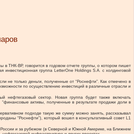
ларов
 в ТНК-ВР, говорится в годовом отчете группы, о котором пишет
я инвестиционная группа LetterOne Holdings S.A. с холдинговой
ли не только деньги, полученные от “Роснефти”. Как отмечено в
возможности по осуществлению инвестиций в различные отрасли и
ый нефтегазовый сектор. Новая группа будет также включать
и “финансовые активы, полученные в результате продажи доли в
сервативном подходе такую же сумму можно занять, рассказывал
роданы “Роснефти”), который вошел в консультативный совет L1
 России и за рубежом (в Северной и Южной Америке, на Ближнем
, нефтегазовой инфраструктуре и других проектах.