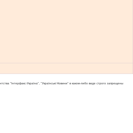
тва "Iнтерфакс-Україна", "Українськi Новини" в каком-либо виде строго запрещены