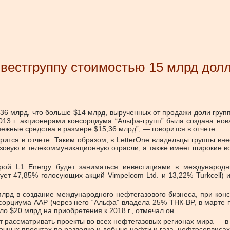
вестгруппу стоимостью 15 млрд дол
36 млрд, что больше $14 млрд, вырученных от продажи доли группы
2013 г. акционерами консорциума “Альфа-групп” была создана нова
ежные средства в размере $15,36 млрд”, — говорится в отчете.
ится в отчете. Таким образом, в LetterOne владельцы группы внес
газовую и телекоммуникационную отрасли, а также имеет широкие 
торой L1 Energy будет заниматься инвестициями в международн
ует 47,85% голосующих акций Vimpelcom Ltd. и 13,22% Turkcell) 
лрд в создание международного нефтегазового бизнеса, при кон
рциума ААР (через него “Альфа” владела 25% ТНК-BP, в марте п
о $20 млрд на приобретения к 2018 г., отмечал он.
т рассматривать проекты во всех нефтегазовых регионах мира — в
рочных проектах по разведке и добыче нефти и газа, нефтесервисах