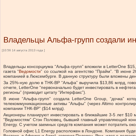
Владельцы Альфа-групп создали ин
[10:56 14 августа 2013 года ]
Владельцы консорциума “Альфа-групп” вложили в LetterOne $15,
газета “
Ведомости
” со ссылкой на агентство “Прайм”. “В июне 
компанией в Люксембурге. В данную структуру были вложены ден
За 25%-ную долю в ТНК-ВР “Альфа” выручила $13,86 млрд, говор
отчете, LetterOne “первоначально будет инвестировать в нефте
регионы” (приводит цитату “Интерфакс”).
В июне “Альфа-групп” создала LetterOne Group, “дочка” ко
телекоммуникационные активы “Альфы” (через Altimo контролир
компании ТНК-BP” ($14 млрд).
Акционеры планируют инвестировать в ближайшие 3-5 лет $10 м
“Ведомостям” Стэн Половец, бывший главный управляющий консо
Energy. С учетом заемных средств компания может потратить окол
Головной офис L1 Energy расположен в Лондоне. Компания буде
Востоке, в Африке и Азии), говорил Половец. Речь идет о долгос