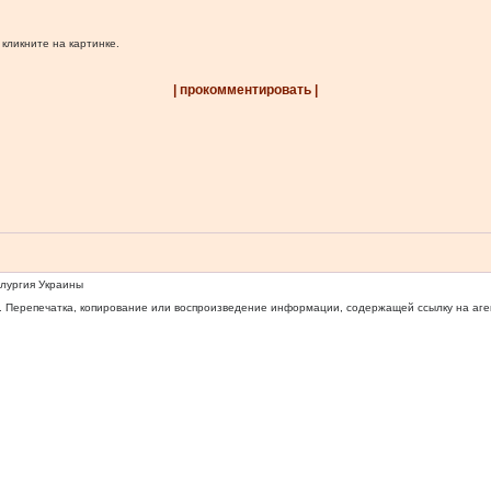
 кликните на картинке.
| прокомментировать |
ллургия Украины
 Перепечатка, копирование или воспроизведение информации, содержащей ссылку на агентс