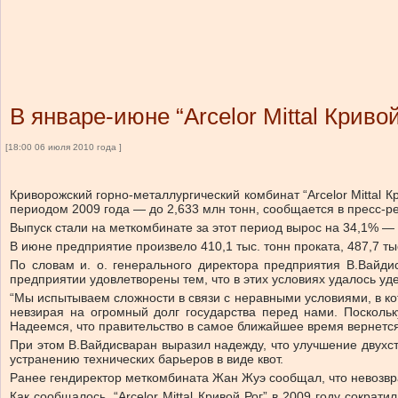
В январе-июне “Arcelor Mittal Крив
[18:00 06 июля 2010 года ]
Криворожский горно-металлургический комбинат “Arcelor Mittal 
периодом 2009 года — до 2,633 млн тонн, сообщается в пресс-р
Выпуск стали на меткомбинате за этот период вырос на 34,1% — д
В июне предприятие произвело 410,1 тыс. тонн проката, 487,7 тыс.
По словам и. о. генерального директора предприятия В.Вайдис
предприятии удовлетворены тем, что в этих условиях удалось уд
“Мы испытываем сложности в связи с неравными условиями, в к
невзирая на огромный долг государства перед нами. Посколь
Надеемся, что правительство в самое ближайшее время вернется
При этом В.Вайдисваран выразил надежду, что улучшение двухс
устранению технических барьеров в виде квот.
Ранее гендиректор меткомбината Жан Жуэ сообщал, что невозвр
Как сообщалось, “Arcelor Mittal Кривой Рог” в 2009 году сокра