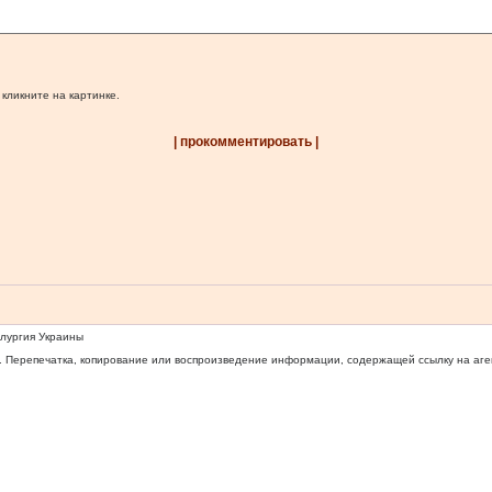
 кликните на картинке.
| прокомментировать |
ллургия Украины
 Перепечатка, копирование или воспроизведение информации, содержащей ссылку на агентс