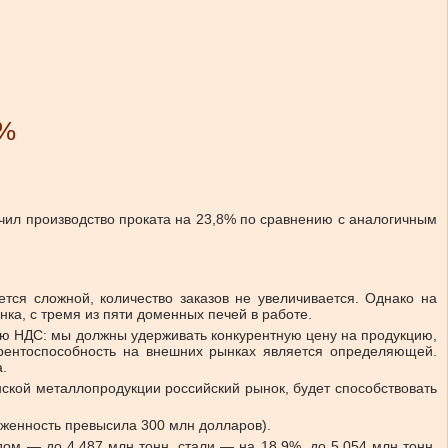
4%
личил производство проката на 23,8% по сравнению с аналогичным
ется сложной, количество заказов не увеличивается. Однако на
ка, с тремя из пяти доменных печей в работе.
ию НДС: мы должны удерживать конкурентную цену на продукцию,
урентоспособность на внешних рынках является определяющей.
.
ской металлопродукции российский рынок, будет способствовать
лженность превысила 300 млн долларов).
одом — до 4,487 млн тонн, стали — на 18,9%, до 5,054 млн тонн,