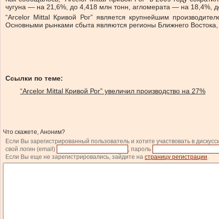
чугуна — на 21,6%, до 4,418 млн тонн, агломерата — на 18,4%, д
“Arcelor Mittal Кривой Рог” является крупнейшим производите
Основными рынками сбыта являются регионы Ближнего Востока, 
Ссылки по теме:
“Arcelor Mittal Кривой Рог” увеличил производство на 27%
Что скажете, Аноним?
Если Вы зарегистрированный пользователь и хотите участвовать в дискусс
свой логин (email)
, пароль
Если Вы еще не зарегистрировались, зайдите на
страницу регистрации
.