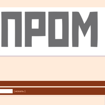
| искать |