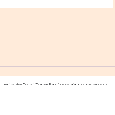
тва "Iнтерфакс-Україна", "Українськi Новини" в каком-либо виде строго запрещены