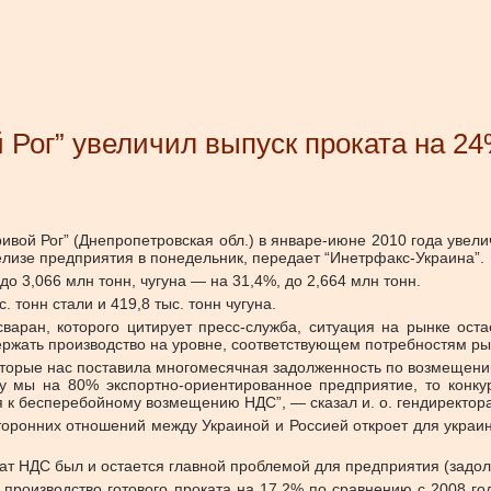
ой Рог” увеличил выпуск проката на 2
Кривой Рог” (Днепропетровская обл.) в январе-июне 2010 года уве
елизе предприятия в понедельник, передает “Инетрфакс-Украина”.
о 3,066 млн тонн, чугуна — на 31,4%, до 2,664 млн тонн.
 тонн стали и 419,8 тыс. тонн чугуна.
варан, которого цитирует пресс-служба, ситуация на рынке оста
ержать производство на уровне, соответствующем потребностям рын
оторые нас поставила многомесячная задолженность по возмещен
ку мы на 80% экспортно-ориентированное предприятие, то конк
 к бесперебойному возмещению НДС”, — сказал и. о. гендиректора
торонних отношений между Украиной и Россией откроет для украин
ат НДС был и остается главной проблемой для предприятия (задо
тил производство готового проката на 17,2% по сравнению с 2008 г