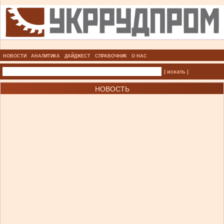
НОВОСТИ
АНАЛИТИКА
ДАЙДЖЕСТ
СПРАВОЧНИК
О НАС
| искать |
НОВОСТЬ