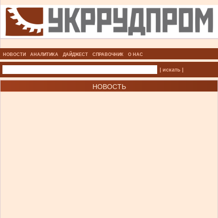
НОВОСТИ
АНАЛИТИКА
ДАЙДЖЕСТ
СПРАВОЧНИК
О НАС
| искать |
НОВОСТЬ