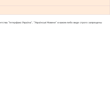
тва "Iнтерфакс-Україна", "Українськi Новини" в каком-либо виде строго запрещены