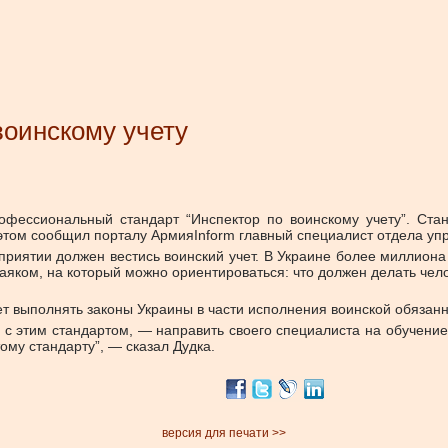
воинскому учету
фессиональный стандарт “Инспектор по воинскому учету”. Стан
б этом сообщил порталу АрмияInform главный специалист отдела у
риятии должен вестись воинский учет. В Украине более миллиона 
маяком, на который можно ориентироваться: что должен делать чело
ет выполнять законы Украины в части исполнения воинской обязанн
 с этим стандартом, — направить своего специалиста на обучение
ому стандарту”, — сказал Дудка.
версия для печати >>