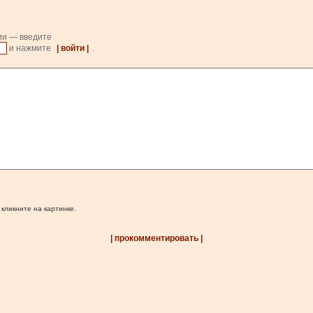
ии — введите
и нажмите
| войти |
.
 кликните на картинке.
| прокомментировать |