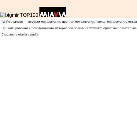
(c) Укррудпром — новости металлургии: цветная металлургия, черная металлургия, мета
При цитировании и использовании материалов ссылка на
www.ukrrudprom.ua
обязательна.
Сделано в miavia estudia.