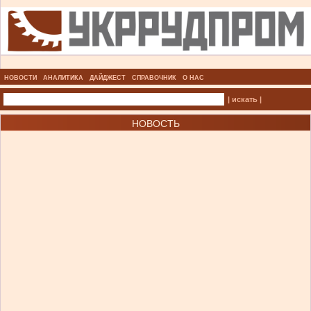
НОВОСТИ
АНАЛИТИКА
ДАЙДЖЕСТ
СПРАВОЧНИК
О НАС
| искать |
НОВОСТЬ