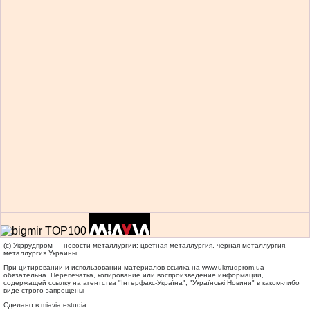
(c) Укррудпром — новости металлургии: цветная металлургия, черная металлургия,
металлургия Украины
При цитировании и использовании материалов ссылка на
www.ukrrudprom.ua
обязательна. Перепечатка, копирование или воспроизведение информации,
содержащей ссылку на агентства "Iнтерфакс-Україна", "Українськi Новини" в каком-либо
виде строго запрещены
Сделано в miavia estudia.