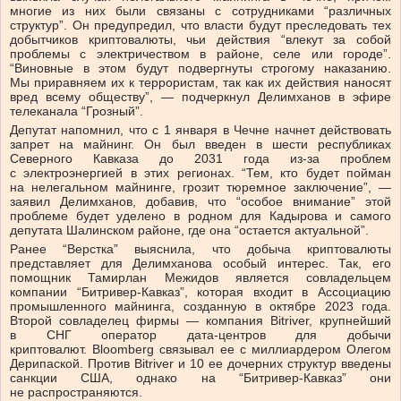
многие из них были связаны с сотрудниками “различных
структур”. Он предупредил, что власти будут преследовать тех
добытчиков криптовалюты, чьи действия “влекут за собой
проблемы с электричеством в районе, селе или городе”.
“Виновные в этом будут подвергнуты строгому наказанию.
Мы приравняем их к террористам, так как их действия наносят
вред всему обществу”, — подчеркнул Делимханов в эфире
телеканала “Грозный”.
Депутат напомнил, что с 1 января в Чечне начнет действовать
запрет на майнинг. Он был введен в шести республиках
Северного Кавказа до 2031 года из-за проблем
с электроэнергией в этих регионах. “Тем, кто будет пойман
на нелегальном майнинге, грозит тюремное заключение”, —
заявил Делимханов, добавив, что “особое внимание” этой
проблеме будет уделено в родном для Кадырова и самого
депутата Шалинском районе, где она “остается актуальной”.
Ранее “Верстка” выяснила, что добыча криптовалюты
представляет для Делимханова особый интерес. Так, его
помощник Тамирлан Межидов является совладельцем
компании “Битривер-Кавказ”, которая входит в Ассоциацию
промышленного майнинга, созданную в октябре 2023 года.
Второй совладелец фирмы — компания Bitriver, крупнейший
в СНГ оператор дата-центров для добычи
криптовалют. Bloomberg связывал ее с миллиардером Олегом
Дерипаской. Против Bitriver и 10 ее дочерних структур введены
санкции США, однако на “Битривер-Кавказ” они
не распространяются.