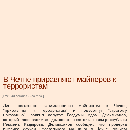
В Чечне приравняют майнеров к
террористам
[17:00 30 декабря 2024 года ]
Лиц, незаконно занимающихся майнингом в Чечне,
“приравняют к террористам” и подвергнут “строгому
наказанию”, заявил депутат Госдумы Адам Делимханов,
который также занимает должность советника главы республики
Рамзана Кадырова. Делимханов сообщил, что проверка
выявила случаи нелегального майнинга в Чечне, причем