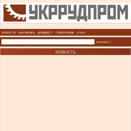
НОВОСТИ
АНАЛИТИКА
ДАЙДЖЕСТ
СПРАВОЧНИК
О НАС
| искать |
НОВОСТЬ