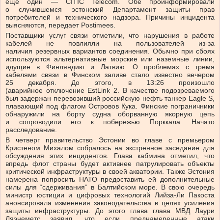
еще один — CITIC Telecom. Обе проинформировали
о случившемся эстонский Департамент защиты прав
потребителей и технического надзора. Причины инцидента
выясняются, передает Postimees.
Поставщики услуг связи отметили, что нарушения в работе
кабелей не повлияли на пользователей из-за
наличия резервных вариантов соединения. Обычно при сбоях
используются альтернативные морские или наземные линии,
идущие в Финляндию и Латвию. О проблемах с тремя
кабелями связи в Финском заливе стало известно вечером
25 декабря. До этого, в 13:26 произошло
(аварийное отключение EstLink 2. В качестве подозреваемого
был задержан перевозивший российскую нефть танкер Eagle S,
плавающий под флагом Островов Кука. Финские пограничники
обнаружили на борту судна оборванную якорную цепь
и сопроводили его к побережью Порккала. Начато
расследование.
В четверг правительство Эстонии во главе с премьером
Кристеном Михалом собралось на экстренное заседание для
обсуждения этих инцидентов. Глава кабмина отметил, что
впредь флот страны будет активнее патрулировать объекты
критической инфраструктуры в своей акватории. Также Эстония
намерена попросить НАТО предоставить ей дополнительные
силы для “сдерживания” в Балтийском море. В свою очередь
министр юстиции и цифровых технологий Лийза-Ли Пакоста
анонсировала изменения законодательства в целях усиления
защиты инфраструктуры. До этого глава глава МВД Лаури
Ляэнеметс заявил, что если преднамеренные атаки