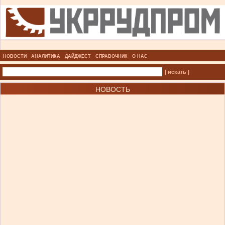
НОВОСТИ
АНАЛИТИКА
ДАЙДЖЕСТ
СПРАВОЧНИК
О НАС
| искать |
НОВОСТЬ