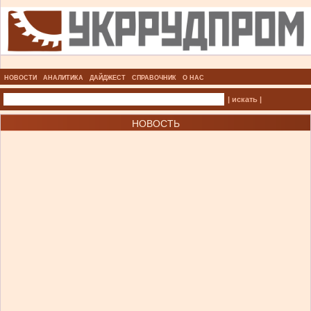
НОВОСТИ
АНАЛИТИКА
ДАЙДЖЕСТ
СПРАВОЧНИК
О НАС
| искать |
НОВОСТЬ