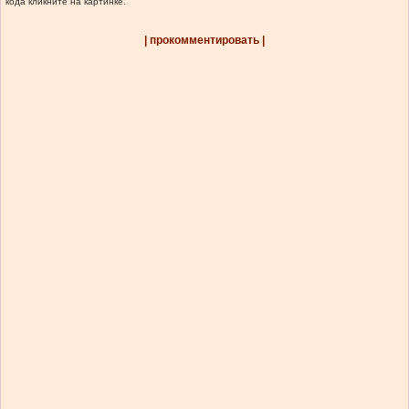
кода кликните на картинке.
| прокомментировать |