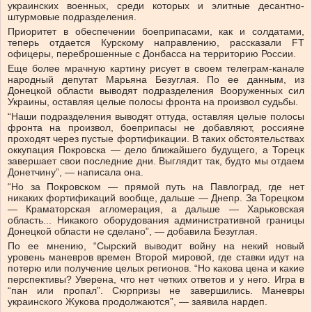
украинских военных, среди которых и элитные десантно-
штурмовые подразделения.
Приоритет в обеспечении боеприпасами, как и солдатами,
теперь отдается Курскому направлению, рассказали FT
офицеры, переброшенные с Донбасса на территорию России.
Еще более мрачную картину рисует в своем телеграм-канале
народный депутат Марьяна Безуглая. По ее данным, из
Донецкой области выводят подразделения Вооруженных сил
Украины, оставляя целые полосы фронта на произвол судьбы.
“Наши подразделения выводят оттуда, оставляя целые полосы
фронта на произвол, боеприпасы не добавляют, россияне
проходят через пустые фортификации. В таких обстоятельствах
оккупация Покровска — дело ближайшего будущего, а Торецк
завершает свои последние дни. Выглядит так, будто мы отдаем
Донетчину”, — написала она.
“Но за Покровском — прямой путь на Павлоград, где нет
никаких фортификаций вообще, дальше — Днепр. За Торецком
— Краматорская агломерация, а дальше — Харьковская
область... Никакого оборудования административной границы
Донецкой области не сделано”, — добавила Безуглая.
По ее мнению, “Сырский выводит войну на некий новый
уровень маневров времен Второй мировой, где ставки идут на
потерю или получение целых регионов. “Но какова цена и какие
перспективы? Уверена, что нет четких ответов и у него. Игра в
“пан или пропал”. Сюрпризы не завершились. Маневры
украинского Жукова продолжаются”, — заявила нардеп.