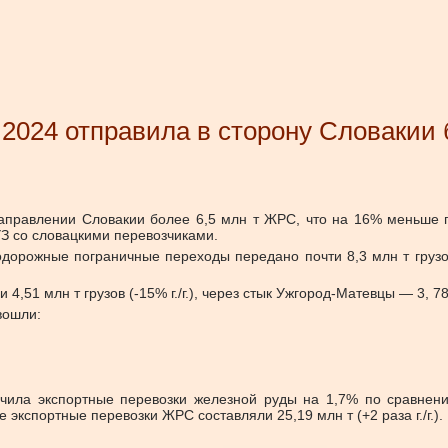
 2024 отправила в сторону Словакии 
 направлении Словакии более 6,5 млн т ЖРС, что на 16% меньше
УЗ со словацкими перевозчиками.
нодорожные пограничные переходы передано почти 8,3 млн т груз
51 млн т грузов (-15% г./г.), через стык Ужгород-Матевцы — 3, 78 мл
вошли:
личила экспортные перевозки железной руды на 1,7% по сравн
экспортные перевозки ЖРС составляли 25,19 млн т (+2 раза г./г.).