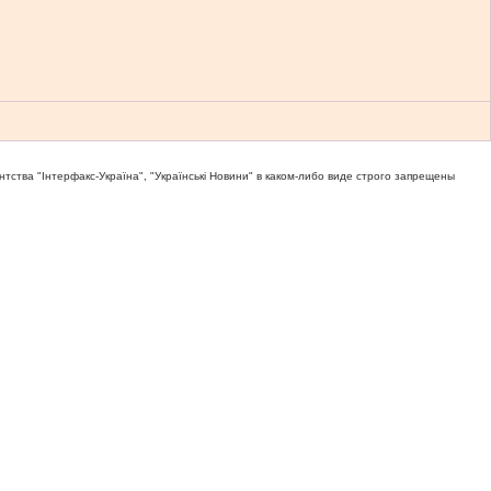
тва "Iнтерфакс-Україна", "Українськi Новини" в каком-либо виде строго запрещены