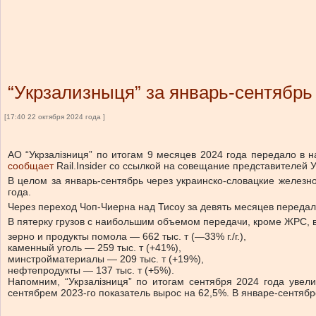
“Укрзализныця” за январь-сентябрь
[17:40 22 октября 2024 года ]
АО “Укрзалізниця” по итогам 9 месяцев 2024 года передало в
сообщает
Rail.Insider со ссылкой на совещание представителей 
В целом за январь-сентябрь через украинско-словацкие желез
года.
Через переход Чоп-Чиерна над Тисоу за девять месяцев передали 4,
В пятерку грузов с наибольшим объемом передачи, кроме ЖРС, 
зерно и продукты помола — 662 тыс. т (—33% г./г.),
каменный уголь — 259 тыс. т (+41%),
минстройматериалы — 209 тыс. т (+19%),
нефтепродукты — 137 тыс. т (+5%).
Напомним, “Укрзалізниця” по итогам сентября 2024 года уве
сентябрем 2023-го показатель вырос на 62,5%. В январе-сентябре 