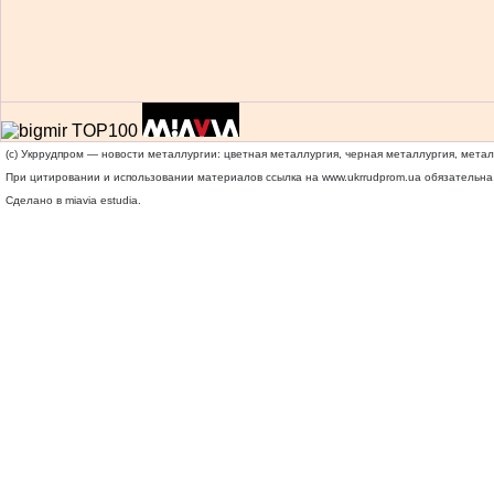
(c) Укррудпром — новости металлургии: цветная металлургия, черная металлургия, мета
При цитировании и использовании материалов ссылка на
www.ukrrudprom.ua
обязательна.
Сделано в miavia estudia.