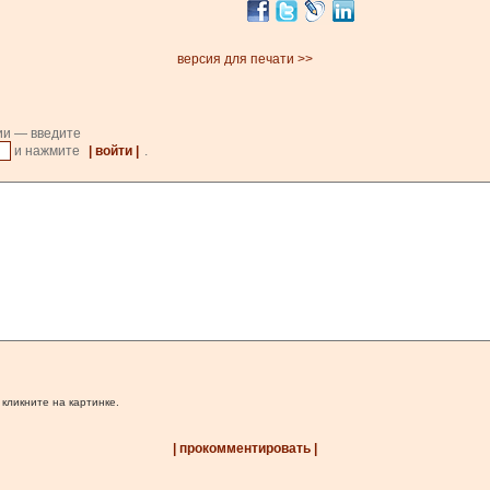
версия для печати >>
ии — введите
и нажмите
| войти |
.
 кликните на картинке.
| прокомментировать |